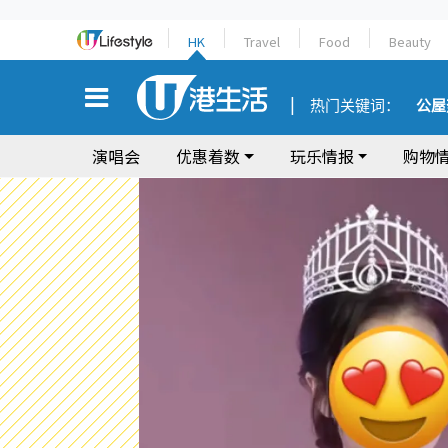
HK
Travel
Food
Beauty
热门关键词：
公屋
演唱会
优惠着数
玩乐情报
购物