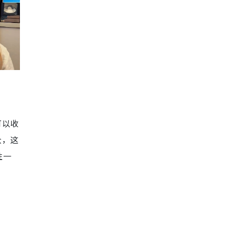
可以收
众，这
性一