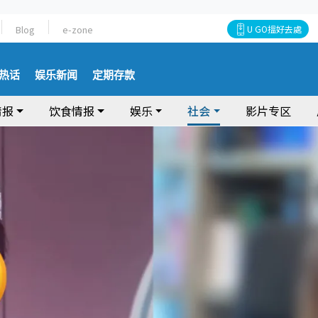
Blog
e-zone
U GO搵好去處
热话
娱乐新闻
定期存款
情报
饮食情报
娱乐
社会
影片专区