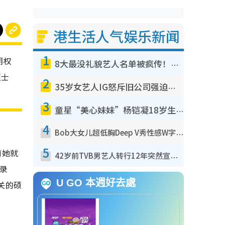
港生活人气娱乐新闻
1
期权
8大最没礼貌艺人名单被疯传！网友揭发明星真面目，一致数落这一位是无品天花板？
硕士
2
35岁女艺人IG怒斥旧公司强迫开工！句句有骨刺到爆：好老板真系好重要
3
童星“美心妹妹”杨铠凝18岁生日成人礼！最新近照曝光，女大十八变，花滑冠军文武双全
4
Bob大女儿超低胸Deep V秀性感W字胸！澎湃身材震惊眼球获赞劲过袁嘉敏
5
前她就
42岁前TVB男艺人转行12年突然宣布回归拍戏！亲揭当年离巢真相：等足九年
录
U GO 本週好去處
关的硕