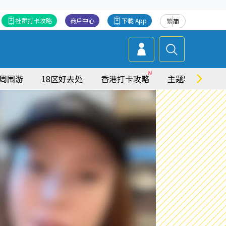
社群打卡攻略
商戶中心
下載 App
繁
简
周围游
18区好去处
香港打卡攻略
主题特集