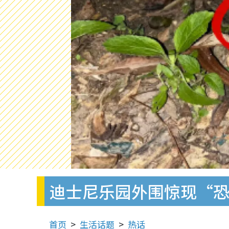
迪士尼乐园外围惊现“
首页
生活话题
热话