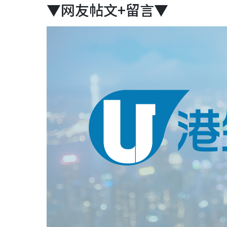
▼网友帖文+留言▼