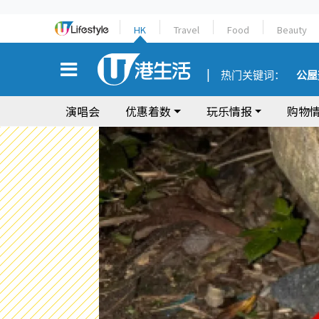
HK
Travel
Food
Beauty
热门关键词：
公屋
演唱会
优惠着数
玩乐情报
购物