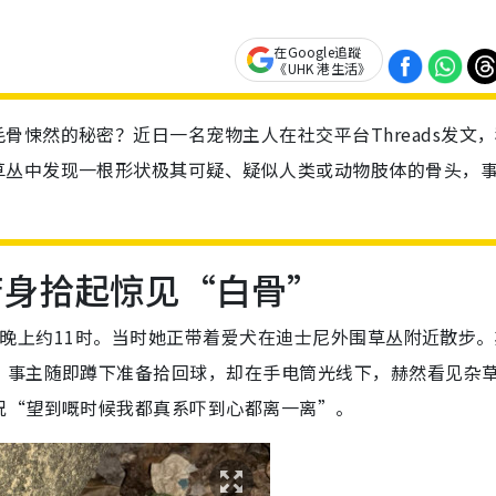
在Google追蹤
《UHK 港生活》
悚然的秘密？近日一名宠物主人在社交平台Threads发文
草丛中发现一根形状极其可疑、疑似人类或动物肢体的骨头，
俯身拾起惊见“白骨”
28日晚上约11时。当时她正带着爱犬在迪士尼外围草丛附近散步
。事主随即蹲下准备拾回球，却在手电筒光线下，赫然看见杂
况“望到嘅时候我都真系吓到心都离一离”。