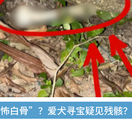
恐怖白骨”？爱犬寻宝疑见残骸