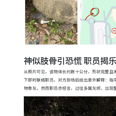
神似肢骨引恐慌 职员揭
从照片可见，该物体长约数十公分，形状完整且
下即时联络职员，对方到场后给出意外解释：指
物骨灰。然而职员亦坦言，过往多属灰烬，出现