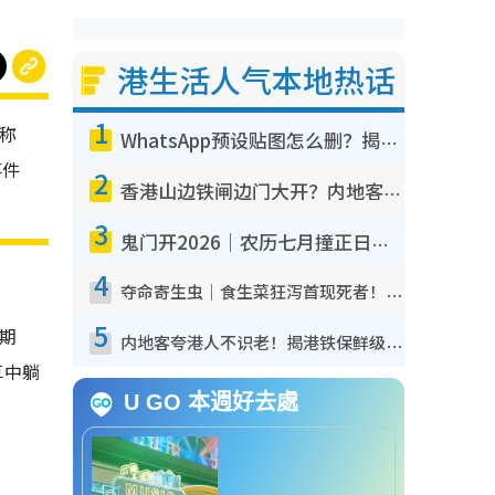
港生活人气本地热话
1
，称
WhatsApp预设贴图怎么删？揭秘1招“反向操作”还原简洁界面 附3步实测教程
事件
2
香港山边铁闸边门大开？内地客困惑意义何在！网友神回复：这种叫法理性防御
3
鬼门开2026｜农历七月撞正日全食特别邪？专家警告切忌做一事！揭4大禁忌+2招保平安
4
夺命寄生虫｜食生菜狂泻首现死者！疫潮恶化录1.8万宗病例 揭洗菜3大谬误
5
。期
内地客夸港人不识老！揭港铁保鲜级冷气 港人求放过：别投诉
草中躺
U GO 本週好去處