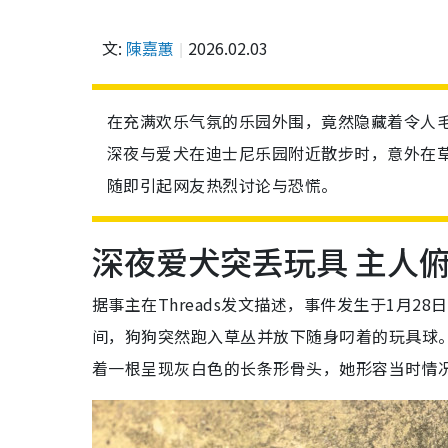
文:
陳嘉蕙
2026.02.03
在充满欢乐气氛的乐园外围，竟然隐藏着令人毛骨
深夜与爱犬在迪士尼乐园附近散步时，意外在
随即引起网友热烈讨论与恐慌。
深夜爱犬突丢玩具 主人
据事主在Threads发文描述，事件发生于1月
间，狗狗突然跑入草丛并放下随身叼着的玩具球
着一根呈现灰白色的长条形骨头，她形容当时情