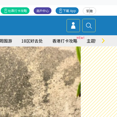
社群打卡攻略
商戶中心
下載 App
繁
简
周围游
18区好去处
香港打卡攻略
主题特集