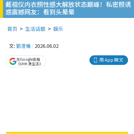
戴祖仪内衣照性感大解放状态巅峰！私密照诱
惑震撼网友：看到头晕晕
首页
生活话题
娱乐
文:
劉澄儀
2026.06.02
在Google追蹤
用 App 睇文
《UHK 港生活》