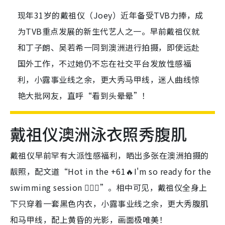
现年31岁的戴祖仪（Joey）近年备受TVB力捧，成
为TVB重点发展的新生代艺人之一。早前戴祖仪就
和丁子朗、吴若希一同到澳洲进行拍摄，即使远赴
国外工作，不过她仍不忘在社交平台发放性感福
利，小露事业线之余，更大秀马甲线，迷人曲线惊
艳大批网友，直呼“看到头晕晕”！
戴祖仪澳洲泳衣照秀腹肌
戴祖仪早前罕有大派性感福利，晒出多张在澳洲拍摄的
靓照，配文道“Hot in the +61🔥I'm so ready for the
swimming session 🏊🏻‍♀️”。相中可见，戴祖仪全身上
下只穿着一套黑色内衣，小露事业线之余，更大秀腹肌
和马甲线，配上黄昏的光影，画面极唯美！