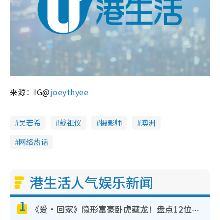
来源：IG@
joeythyee
吴若希
戴祖仪
摄影师
澳洲
网络热话
港生活人气娱乐新闻
1
《爱·回家》隐形富豪卧虎藏龙！盘点12位财气逼人的有钱艺人：这位美女3亿身家不愁做