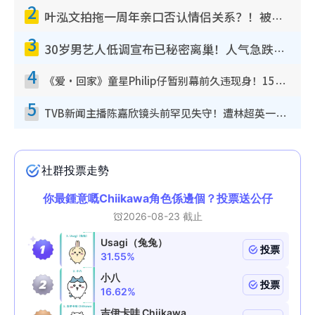
2
叶泓文拍拖一周年亲口否认情侣关系？！被质疑感情造假竟称GM“普通同事”
3
30岁男艺人低调宣布已秘密离巢！人气急跌变失踪人口：“这几年过得并不容易”
4
《爱·回家》童星Philip仔暂别幕前久违现身！15岁近况暴风成长长高变帅气少年
5
TVB新闻主播陈嘉欣镜头前罕见失守！遭林超英一句话突袭吓坏当场大笑