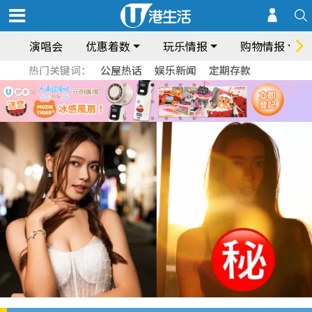
演唱会
优惠着数
玩乐情报
购物情报
热门关键词：
公屋热话
娱乐新闻
定期存款