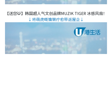
【送您🐯】韩国超人气文创品牌MUZIK TIGER 冰感风扇！
↓将萌虎嘅慵懒疗愈带返屋企↓