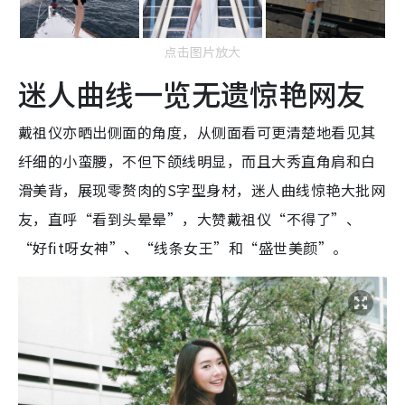
点击图片放大
迷人曲线一览无遗惊艳网友
戴祖仪亦晒出侧面的角度，从侧面看可更清楚地看见其
纤细的小蛮腰，不但下颌线明显，而且大秀直角肩和白
滑美背，展现零赘肉的S字型身材，迷人曲线惊艳大批网
友，直呼“看到头晕晕”，大赞戴祖仪“不得了”、
“好fit呀女神”、“线条女王”和“盛世美颜”。