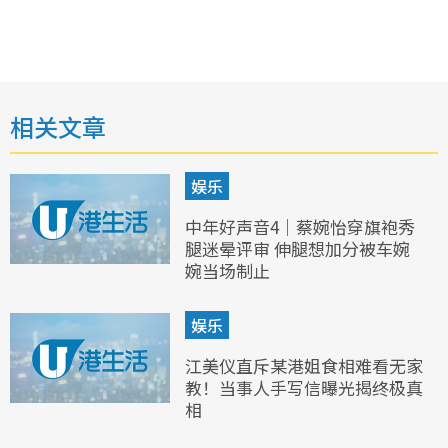
相关文章
娱乐
中年好声音4｜蔡婉怡穿旗袍秀
腿迷晕评审 伸腿想加分被车婉
婉当场制止
娱乐
江美仪直斥某港姐食相难看无家
教！当事人手写信曝光揭终极真
相