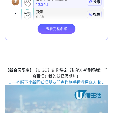
【新会员限定】《U GO》请你睇👹《蜡笔小新剧场版：千
奇百怪！我的妖怪假期》！
↓一齐睇下小新同妖怪朋友们点样联手拯救屋企人啦↓