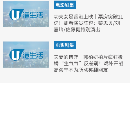
电影剧集
功夫女足香港上映｜票房突破21
亿！即看演员阵容：蔡思贝/刘
嘉玲/佐藤健特别演出
电影剧集
夫妻的博弈｜郭柏妍拍片疯狂撒
娇“生气气”反差萌！戏外开战
高海宁不为所动笑翻网友