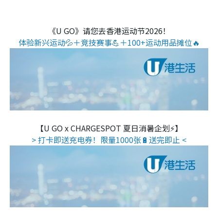
《U GO》请您去香港运动节2026！
体验新兴运动💦＋竞技赛事💪＋100+运动用品摊位🔥
【U GO x CHARGESPOT 夏日消暑企划⚡】
> 打卡即送充电券！限量1000张🔋送完即止 <