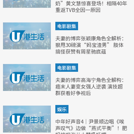
奶”黄文慧惊喜登场！相隔40年
重返TVB全因一原因
电影剧集
夫妻的博弈张颖康角色全解析：
狠甩30磅演“妈宝渣男” 肢体
搞怪获赞有周星驰底蕴
电影剧集
夫妻的博弈高海宁角色全解构：
癌末人妻变女强人逆袭 演技超
群获看好争视后
娱乐
中年好声音4｜尹景顺边唱《唉
声叹气》边做“燕式平衡”！肥