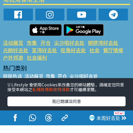
活动展览
市集
开仓
尖沙咀好去处
铜锣湾好去处
元朗好去处
荃湾好去处
旺角好去处
社会
餐厅情报
户外郊游
社会福利
热门类别
网民热话
活动展览
市集
开仓
尖沙咀好去处
铜锣湾好去处
元朗好去处
荃湾好去处
旺角好去处
社会
U Lifestyle 會使用Cookies來改善您的網站體驗，請確定您同意
接受本網站之
私隱政策和使用條款
才可繼續瀏覽。
餐厅情报
户外郊游
热门标签
我已閱讀及同意
#UGO揾好去处
#人气活动推介
#美食社群热话
#亲子玩乐好去处
#ULifestyle应用程式
#限时抢
本周好去处
#UJetso礼物放送
#ULifestyle商户中心
#著数
#网络热话