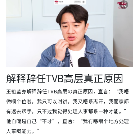
解释辞任TVB高层真正原因
王祖蓝
亦解释辞任TVB高层の真正原因，直言
：“我唔
做嗰个位啦，我只可以咁讲，我又唔系离开，我而家都
有返去帮手，只不过我觉得处理人事都系一种才能。”
他自嘲是自己“不才”，直言：“我冇喺嗰个地方处理
人事嘅能力。”