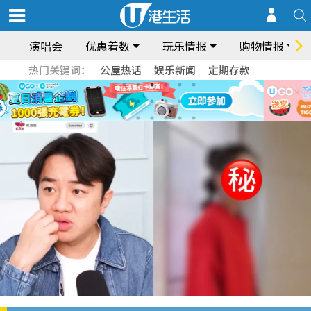
演唱会
优惠着数
玩乐情报
购物情报
热门关键词：
公屋热话
娱乐新闻
定期存款