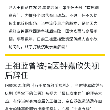
艺人王祖蓝在2021年曾高调回巢出任无线“首席创
意官”，力推多个综艺节目改革。不过上任不久便
传出他辞职离场，当中流传最广的版本，是他因力
邀好友钟嘉欣回港争视后失败，因愧疚而与高层闹
翻。事隔数年，日前王祖蓝接受资深传媒人查小欣
访问时，终于打破沉默亲自解画！
王祖蓝曾被指因钟嘉欣失视
后辞任
回顾2021年的《万千星辉颁奖典礼》，当时钟嘉欣凭台
庆剧《星空下的仁医》被视为“最佳女主角”的顶头大
热。有传当时身为高层的王祖蓝，亲自游说邀请远在加
拿大的钟嘉欣回港出席颁奖礼，心想“十拿九稳”！