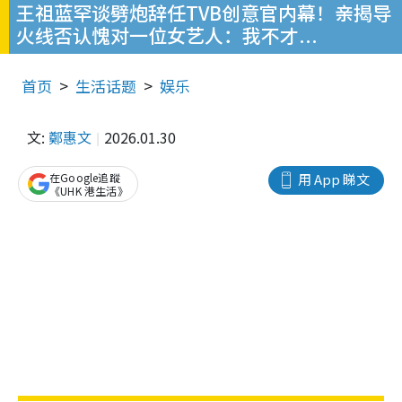
王祖蓝罕谈劈炮辞任TVB创意官内幕！亲揭导
火线否认愧对一位女艺人：我不才...
首页
生活话题
娱乐
文:
鄭惠文
2026.01.30
在Google追蹤
用 App 睇文
《UHK 港生活》