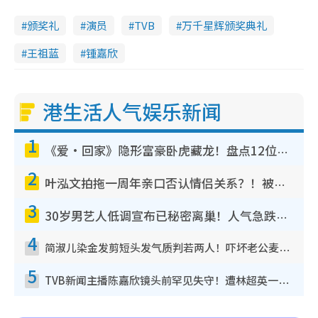
颁奖礼
演员
TVB
万千星辉颁奖典礼
王祖蓝
锺嘉欣
港生活人气娱乐新闻
1
《爱·回家》隐形富豪卧虎藏龙！盘点12位财气逼人的有钱艺人：这位美女3亿身家不愁做
2
叶泓文拍拖一周年亲口否认情侣关系？！被质疑感情造假竟称GM“普通同事”
3
30岁男艺人低调宣布已秘密离巢！人气急跌变失踪人口：“这几年过得并不容易”
4
简淑儿染金发剪短头发气质判若两人！吓坏老公麦大力都认不出：“你做什么？”
5
TVB新闻主播陈嘉欣镜头前罕见失守！遭林超英一句话突袭吓坏当场大笑