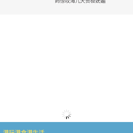
妈惊叹海儿大赞极妩媚
港玩港食港生活