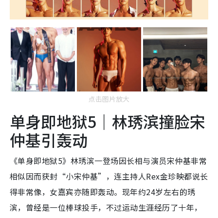
点击图片放大
单身即地狱5｜林琇滨撞脸宋
仲基引轰动
《单身即地狱5》林琇滨一登场因长相与演员宋仲基非常
相似因而获封“小宋仲基”，连主持人Rex金珍映都说长
得非常像，女嘉宾亦随即轰动。现年约24岁左右的琇
滨，曾经是一位棒球投手，不过运动生涯经历了十年，