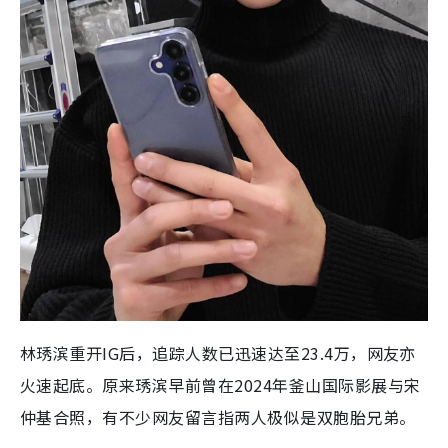
林琇滨重开IG后，追踪人数已迅速达至23.4万，网友亦
火速起底。原来琇滨早前曾在2024年釜山国际影展与宋
仲基合照，有不少网友留言指两人极似是双胞胎兄弟。