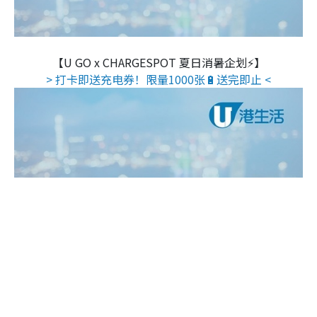
【U GO x CHARGESPOT 夏日消暑企划⚡】
> 打卡即送充电券！限量1000张🔋送完即止 <