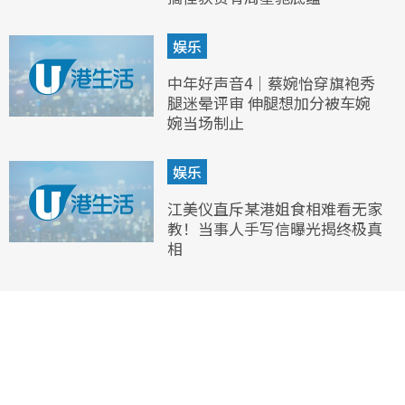
娱乐
中年好声音4｜蔡婉怡穿旗袍秀
腿迷晕评审 伸腿想加分被车婉
婉当场制止
娱乐
江美仪直斥某港姐食相难看无家
教！当事人手写信曝光揭终极真
相