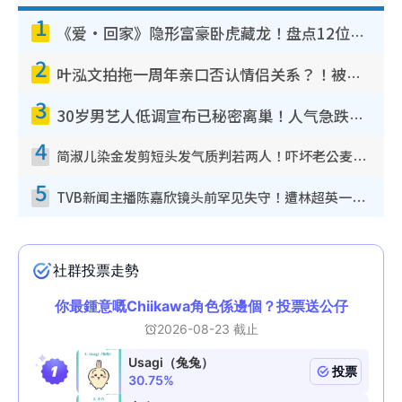
1
《爱·回家》隐形富豪卧虎藏龙！盘点12位财气逼人的有钱艺人：这位美女3亿身家不愁做
2
叶泓文拍拖一周年亲口否认情侣关系？！被质疑感情造假竟称GM“普通同事”
3
30岁男艺人低调宣布已秘密离巢！人气急跌变失踪人口：“这几年过得并不容易”
4
简淑儿染金发剪短头发气质判若两人！吓坏老公麦大力都认不出：“你做什么？”
5
TVB新闻主播陈嘉欣镜头前罕见失守！遭林超英一句话突袭吓坏当场大笑