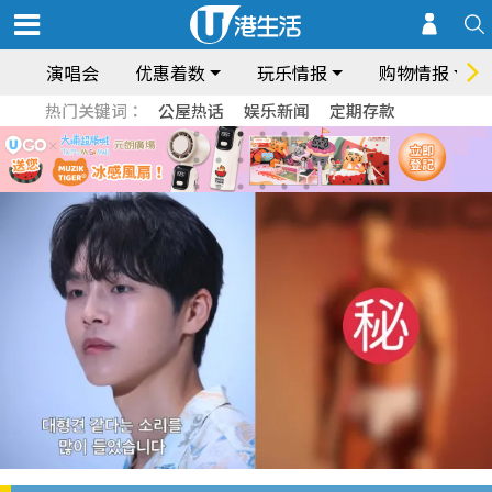
演唱会
优惠着数
玩乐情报
购物情报
热门关键词：
公屋热话
娱乐新闻
定期存款