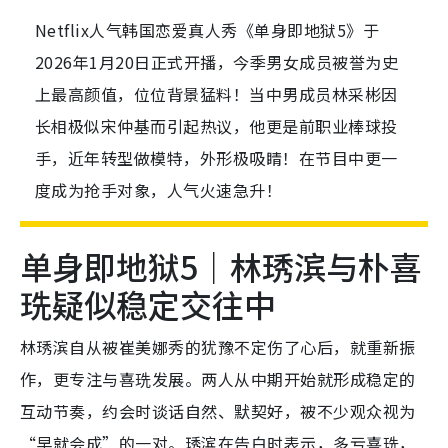
Netflix人气韩国恋爱真人秀《单身即地狱5》于
2026年1月20日正式开播，今季男女成员被誉为史
上最高颜值，位位背景猛料！当中男成员林采彬因
长相极似宋仲基而引起热议，他更是前职业棒球投
手，近年转型做模特，外形极吸睛！在节目中更一
度成为抢手对象，人气火速急升！
单身即地狱5｜林琇滨与朴喜
珗疑似稳定交往中
林琇滨自从被崔美娜秀的犹豫不定伤了心后，就重新振
作，更专注与喜珗发展。两人从中期开始就形成稳定的
互动节奏，约会时谈话自然、默契好，被不少观众视为
“早就会成”的一对。琇滨在告白时表示，多亏喜珗，