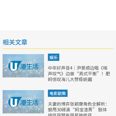
相关文章
娱乐
中年好声音4｜尹景顺边唱《唉
声叹气》边做“燕式平衡”！肥
妈惊叹海儿大赞极妩媚
电影剧集
夫妻的博弈张颖康角色全解析：
狠甩30磅演“妈宝渣男” 肢体
搞怪获赞有周星驰底蕴