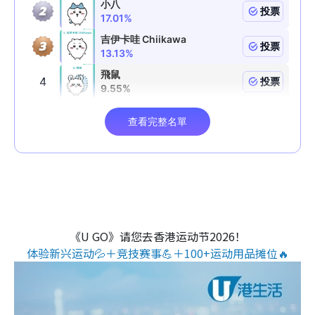
《U GO》请您去香港运动节2026！
体验新兴运动💦＋竞技赛事💪＋100+运动用品摊位🔥