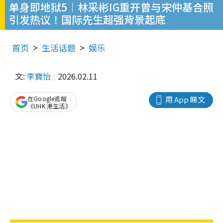
单身即地狱5︱林采彬IG重开曾与宋仲基合照
引发热议！国际先生超强背景起底
首页
生活话题
娱乐
文:
李寶怡
2026.02.11
在Google追蹤
用 App 睇文
《UHK 港生活》