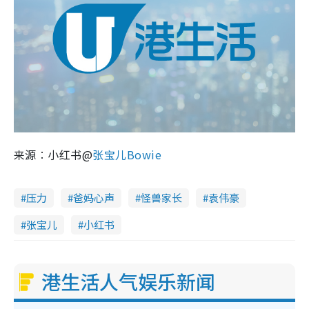
来源︰小红书@
张宝儿Bowie
压力
爸妈心声
怪兽家长
袁伟豪
张宝儿
小红书
港生活人气娱乐新闻