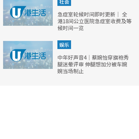
社会
急症室轮候时间即时更新｜ 全
港18间公立医院急症室收费及等
候时间一览
娱乐
中年好声音4｜蔡婉怡穿旗袍秀
腿迷晕评审 伸腿想加分被车婉
婉当场制止