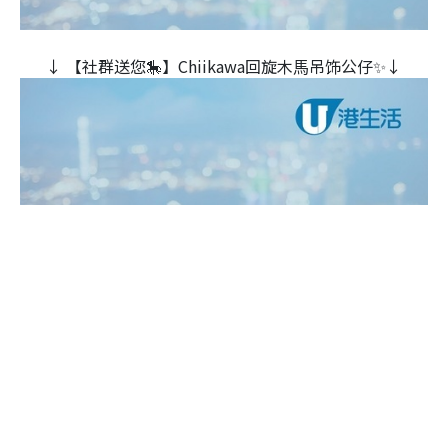
↓ 【社群送您🎠】Chiikawa回旋木⾺吊饰公仔✨↓