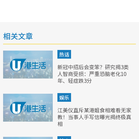
相关文章
热话
新冠中招后会变笨？研究揭3类
人智商受损：严重恐脑老化10
年、轻症跌3分
娱乐
江美仪直斥某港姐食相难看无家
教！当事人手写信曝光揭终极真
相