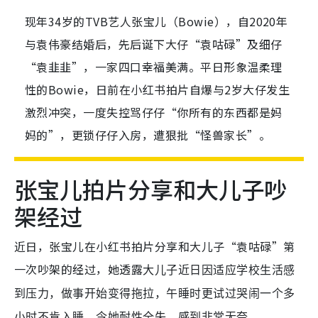
现年34岁的TVB艺人张宝儿（Bowie），自2020年
与袁伟豪结婚后，先后诞下大仔“袁咕碌”及细仔
“袁韭韭”，一家四口幸福美满。平日形象温柔理
性的Bowie，日前在小红书拍片自爆与2岁大仔发生
激烈冲突，一度失控骂仔仔“你所有的东西都是妈
妈的”，更锁仔仔入房，遭狠批“怪兽家长”。
张宝儿拍片分享和大儿子吵
架经过
近日，张宝儿在小红书拍片分享和大儿子“袁咕碌”第
一次吵架的经过，她透露
大儿子近日因适应学校生活感
到压力，做事开始变得拖拉，午睡时更试过哭闹一个多
小时不肯入睡，令她耐性全失，感到非常无奈。