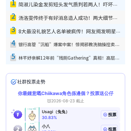
1
简淑儿染金发剪短头发气质判若两人！吓坏老公麦大力都认不出：“你做什么？”
2
汤洛雯传终于有好消息造人成功！两大细节曝孕味极浓引猜测：大肚婆先会咁！
3
8大最没礼貌艺人名单被疯传！网友揭发明星真面目，一致数落这一位是无品天花板？
4
银行高管“沉船”爆案中案！惊揭邪教洗脑操控卖淫被吞600万，幕后黑手讲多错多
5
林芊妤亲解12年前“残厕Gathering”真相！高层解约一句话重创尊严，至今拒返TVB