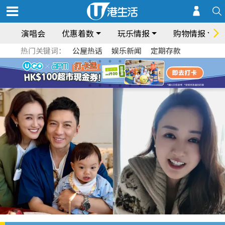
演唱会
优惠着数
玩乐情报
购物情报
热门关键词：
公屋热话
娱乐新闻
定期存款