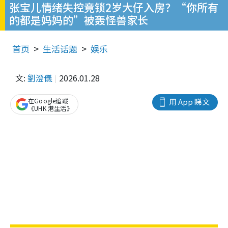
张宝儿情绪失控竟锁2岁大仔入房？“你所有
的都是妈妈的”被轰怪兽家长
首页
生活话题
娱乐
文:
劉澄儀
2026.01.28
在Google追蹤
用 App 睇文
《UHK 港生活》