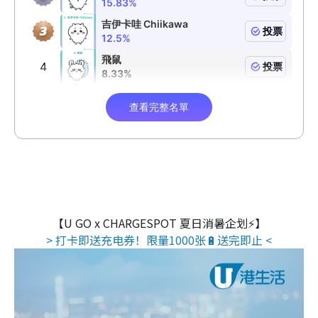
【U GO x CHARGESPOT 夏日消暑企划⚡】
> 打卡即送充电券！限量1000张🔋送完即止 <