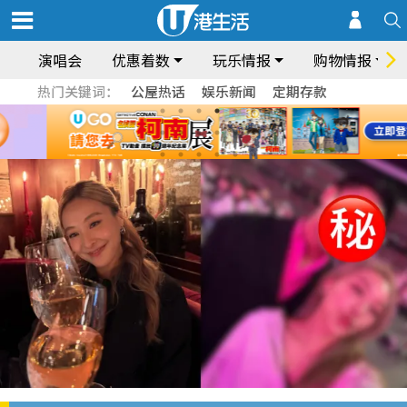
演唱会
优惠着数
玩乐情报
购物情报
热门关键词：
公屋热话
娱乐新闻
定期存款