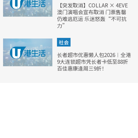
【突发取消】COLLAR × 4EVE
澳门演唱会宣布取消 门票售罄
仍难逃厄运 乐迷怒轰“不可抗
力”
社会
长者超市优惠懒人包2026︱全港
9大连锁超市凭长者卡低至88折
百佳惠康逢周三9折！