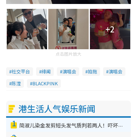
+2
点击图片放大
社交平台
绯闻
演唱会
拍拖
演唱会
陈滢
BLACKPINK
港生活人气娱乐新闻
1
简淑儿染金发剪短头发气质判若两人！吓坏老公麦大力都认不出：“你做什么？”