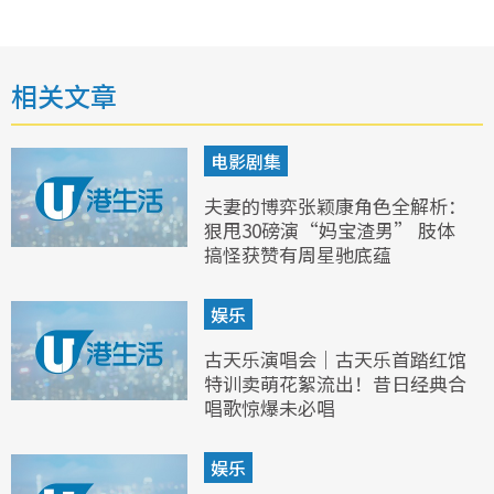
相关文章
电影剧集
夫妻的博弈张颖康角色全解析：
狠甩30磅演“妈宝渣男” 肢体
搞怪获赞有周星驰底蕴
娱乐
古天乐演唱会｜古天乐首踏红馆
特训卖萌花絮流出！昔日经典合
唱歌惊爆未必唱
娱乐