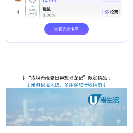
↓“森境奇缘夏日异想寻龙记”限定精品↓
↓漫游秘境地垫、多用途旅行收纳袋↓