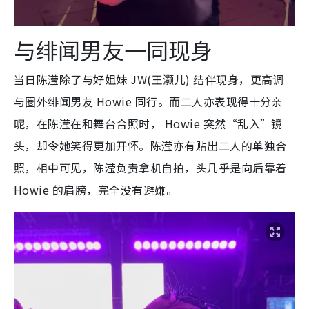
与绯闻男友一同现身
当日陈滢除了与好姐妹 JW(王灏儿) 结伴现身，更高调
与圈外绯闻男友 Howie 同行。而二人亦表现得十分亲
昵，在陈滢在和舞台合照时， Howie 突然“乱入”镜
头，却令她笑得更加开怀。陈滢亦有贴出二人的单独合
照，相中可见，陈滢负责拿机自拍，头几乎是向后靠着
Howie 的肩膀，完全没有避嫌。