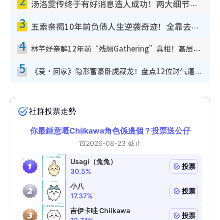
2
汤洛雯传终于有好消息造人成功！两大细节曝孕味极浓引猜测：大肚婆先会咁！
3
五索亲揭10年前负债人生逆袭奇迹！全靠去一地方转运后即遇上马先生
4
林芊妤亲解12年前“残厕Gathering”真相！高层解约一句话重创尊严，至今拒返TVB
5
《爱·回家》隐形富豪卧虎藏龙！盘点12位财气逼人的有钱艺人：这位美女3亿身家不愁做