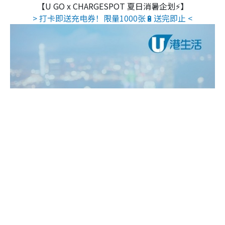
【U GO x CHARGESPOT 夏日消暑企划⚡】
> 打卡即送充电券！限量1000张🔋送完即止 <