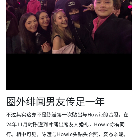
圈外绯闻男友传足一年
不过其实这亦不是陈滢第一次贴出与Howie的合照，在
24年11月时陈滢到冲绳出席友人婚礼，Howie亦有同
行。相中可见，陈滢与Howie头贴头合照，姿态亲昵，