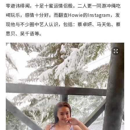
零避讳绯闻，十足十蜜运情侣般。二人更一同游冲绳吃
喝玩乐，感情十分好。而翻查Howie的Instagram，发
现他与不少圈中艺人认识，包括：蔡卓妍、马天佑、蔡
思贝、吴千语等。