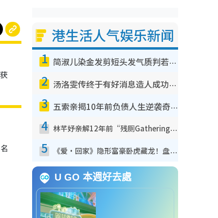
港生活人气娱乐新闻
1
简淑儿染金发剪短头发气质判若两人！吓坏老公麦大力都认不出：“你做什么？”
喜获
2
汤洛雯传终于有好消息造人成功！两大细节曝孕味极浓引猜测：大肚婆先会咁！
3
五索亲揭10年前负债人生逆袭奇迹！全靠去一地方转运后即遇上马先生
4
林芊妤亲解12年前“残厕Gathering”真相！高层解约一句话重创尊严，至今拒返TVB
5
7名
《爱·回家》隐形富豪卧虎藏龙！盘点12位财气逼人的有钱艺人：这位美女3亿身家不愁做
U GO 本週好去處