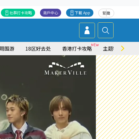
社群打卡攻略
商戶中心
下載 App
繁
简
周围游
18区好去处
香港打卡攻略
主题特集