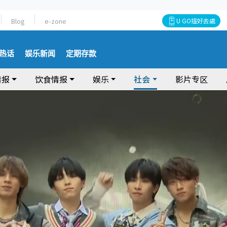
Blog
e-zone
U GO搵好去處
热话
娱乐新闻
定期存款
情报
饮食情报
娱乐
社会
影片专区