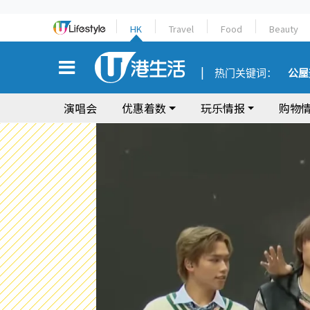
HK
Travel
Food
Beauty
热门关键词：
公屋
演唱会
优惠着数
玩乐情报
购物