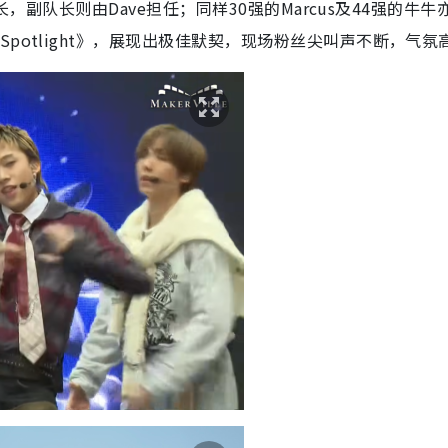
队长，副队长则由Dave担任；同样30强的Marcus及44强的牛牛
potlight》，展现出极佳默契，现场粉丝尖叫声不断，气氛