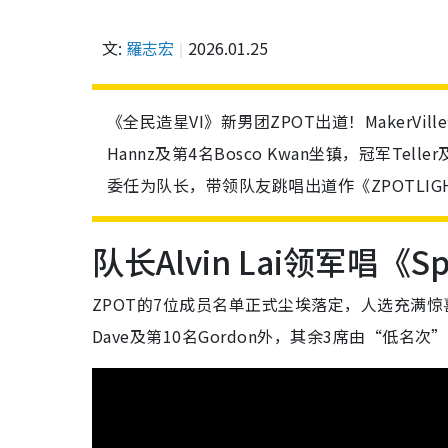
文:
羅志宏
2026.01.25
《全民造星VI》新男团ZPOT出道！MakerVi
Hannz及第4名Bosco Kwan坐镇，冠军Telle
委任为队长，带领队友跳唱出道作《ZPOTLI
队长Alvin Lai领军唱《
ZPOT的7位成员名单正式尘埃落定，人选充满惊喜。除
Dave及第10名Gordon外，其余3席由“低名