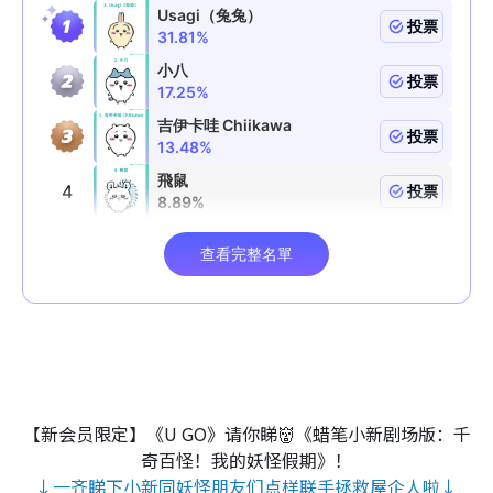
【新会员限定】《U GO》请你睇👹《蜡笔小新剧场版：千
奇百怪！我的妖怪假期》！
↓一齐睇下小新同妖怪朋友们点样联手拯救屋企人啦↓