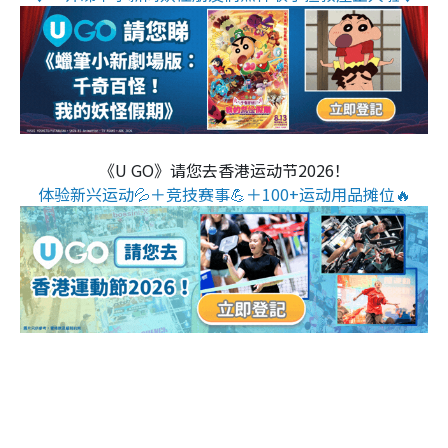
《U GO》请您去香港运动节2026！
体验新兴运动💦＋竞技赛事💪＋100+运动用品摊位🔥