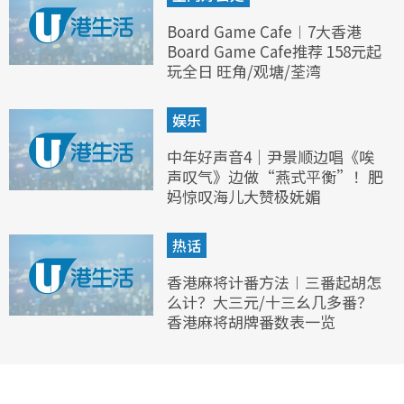
Board Game Cafe︱7大香港
Board Game Cafe推荐 158元起
玩全日 旺角/观塘/荃湾
娱乐
中年好声音4｜尹景顺边唱《唉
声叹气》边做“燕式平衡”！肥
妈惊叹海儿大赞极妩媚
热话
香港麻将计番方法︱三番起胡怎
么计？大三元/十三幺几多番？
香港麻将胡牌番数表一览