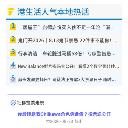
港生活人气本地热话
1
“居屋王”启德启悦苑入伙不足一年沦“漏水之王”！插座喷火花致大停电 多户业主全屋家电报废
2
鬼门开2026｜8.13鬼节禁忌 22件事不能做！烧肉、刺身要少食？半夜勿吹口哨/打给个电话
3
行李清洁｜车轮脏过马桶58倍！专家警告忌用酒精擦 教1招免脏手除菌
4
New Balance型号密码大公开！看懂2个数字买鞋秒知功能免中伏 附5大热门鞋款
5
剪头发都要择日？司徒法正提醒3大禁忌日子 随时剪走财运！这日剪发恐“剪寿命”？