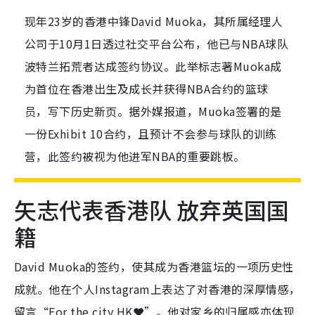
现年23岁的香港中锋David Muoka，其所属经理人
公司于10月1日透过社交平台公布，他已与NBA球队
波特兰拓荒者达成签约协议。此举标志著Muoka成
为首位在香港出生及成长并获得NBA合约的篮球
员，写下历史新页。据外媒报道，Muoka签署的是
一份Exhibit 10合约，且预计不会参与球队的训练
营，此签约被视为他进军NBA的重要跳板。
矢志代表香港队 放弃英国国
籍
David Muoka的签约，使其成为香港篮坛的一项历史性
成就。他在个人Instagram上表达了对香港的深厚情感，
留言“For the city HK❤️”。他对家乡的归属感亦体现