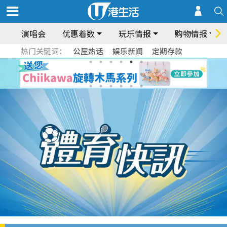
演唱会
优惠着数
玩乐情报
购物情报
热门关键词：
公屋热话
娱乐新闻
定期存款