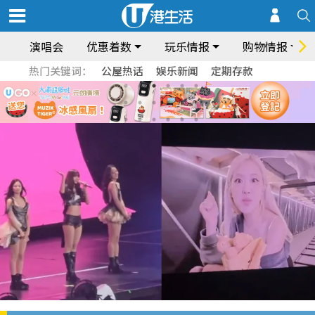
演唱会
优惠着数
玩乐情报
购物情报
热门关键词：
公屋热话
娱乐新闻
定期存款