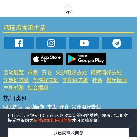
港玩港食港生活
活动展览
市集
开仓
尖沙咀好去处
铜锣湾好去处
元朗好去处
荃湾好去处
旺角好去处
社会
餐厅情报
户外郊游
社会福利
热门类别
网民热话
活动展览
市集
开仓
尖沙咀好去处
铜锣湾好去处
元朗好去处
荃湾好去处
旺角好去处
社会
U Lifestyle 會使用Cookies來改善您的網站體驗，請確定您同意
接受本網站之
私隱政策和使用條款
才可繼續瀏覽。
餐厅情报
户外郊游
热门标签
我已閱讀及同意