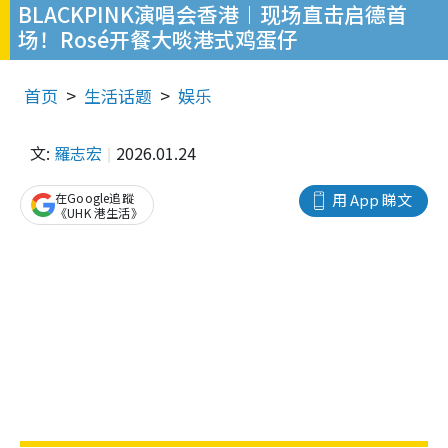
BLACKPINK演唱会香港︱现场直击启德首
场！Rosé开餐大啖港式鸡蛋仔
首页
生活话题
娱乐
文:
羅志宏
2026.01.24
在Google追蹤
用 App 睇文
《UHK 港生活》