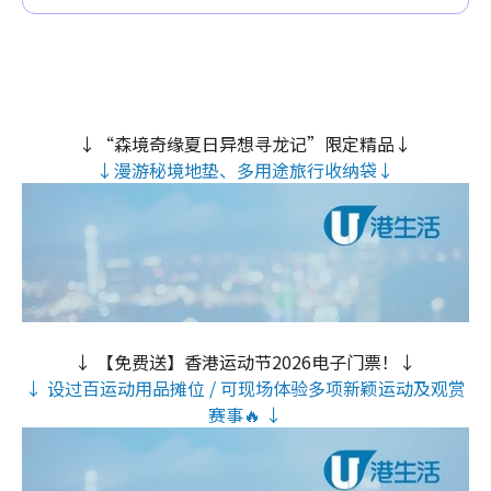
↓“森境奇缘夏日异想寻龙记”限定精品↓
↓漫游秘境地垫、多用途旅行收纳袋↓
↓ 【免费送】香港运动节2026电子门票！↓
↓ 设过百运动用品摊位 / 可现场体验多项新颖运动及观赏
赛事🔥 ↓