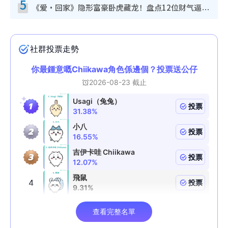
5
《爱·回家》隐形富豪卧虎藏龙！盘点12位财气逼人的有钱艺人：这位美女3亿身家不愁做