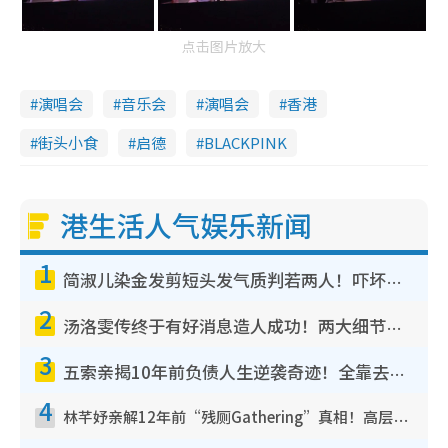
点击图片放大
演唱会
音乐会
演唱会
香港
街头小食
启德
BLACKPINK
港生活人气娱乐新闻
1
简淑儿染金发剪短头发气质判若两人！吓坏老公麦大力都认不出：“你做什么？”
2
汤洛雯传终于有好消息造人成功！两大细节曝孕味极浓引猜测：大肚婆先会咁！
3
五索亲揭10年前负债人生逆袭奇迹！全靠去一地方转运后即遇上马先生
4
林芊妤亲解12年前“残厕Gathering”真相！高层解约一句话重创尊严，至今拒返TVB