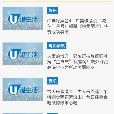
娱乐
中年好声音4｜许美琪摆脱“喊
包”称号！唱跳《给爱丽丝》获
赞成功突破
电影剧集
夫妻的博弈｜郭柏妍拍片疯狂撒
娇“生气气”反差萌！戏外开战
高海宁不为所动笑翻网友
娱乐
古天乐演唱会｜古天乐首踏红馆
特训卖萌花絮流出！昔日经典合
唱歌惊爆未必唱