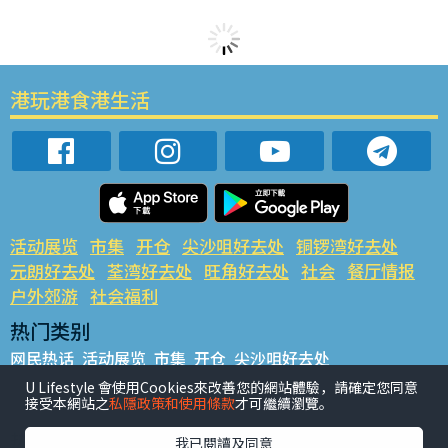
港玩港食港生活
活动展览
市集
开仓
尖沙咀好去处
铜锣湾好去处
元朗好去处
荃湾好去处
旺角好去处
社会
餐厅情报
户外郊游
社会福利
热门类别
网民热话
活动展览
市集
开仓
尖沙咀好去处
铜锣湾好去处
元朗好去处
荃湾好去处
旺角好去处
社会
U Lifestyle 會使用Cookies來改善您的網站體驗，請確定您同意
接受本網站之
私隱政策和使用條款
才可繼續瀏覽。
餐厅情报
户外郊游
热门标签
我已閱讀及同意