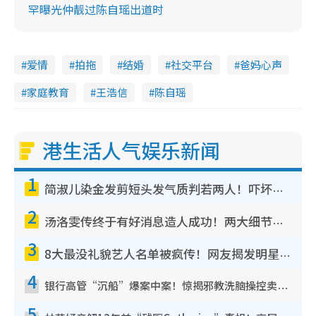
罕曝光仲靓过陈自瑶出道时
爱情
拍拖
结婚
社交平台
爸妈心声
家庭教育
王浩信
陈自瑶
港生活人气娱乐新闻
1
简淑儿染金发剪短头发气质判若两人！吓坏老公麦大力都认不出：“你做什么？”
2
汤洛雯传终于有好消息造人成功！两大细节曝孕味极浓引猜测：大肚婆先会咁！
3
8大最没礼貌艺人名单被疯传！网友揭发明星真面目，一致数落这一位是无品天花板？
4
银行高管“沉船”爆案中案！惊揭邪教洗脑操控卖淫被吞600万，幕后黑手讲多错多
5