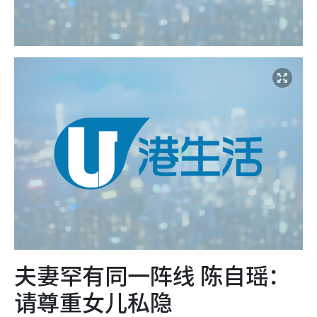
夫妻罕有同一阵线 陈自瑶：
请尊重女儿私隐