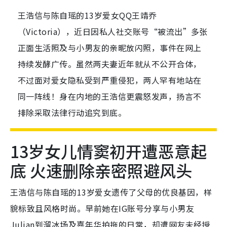
王浩信与陈自瑶的13岁爱女QQ王靖乔
（Victoria），近日因私人社交账号“被流出”多张
正面生活照及与小男友的亲昵放闪照，事件在网上
持续发酵广传。虽然两夫妻近年就从不公开合体，
不过面对爱女隐私受到严重侵犯，两人罕有地站在
同一阵线！身在内地的王浩信更震怒发声，扬言不
排除采取法律行动追究到底。
13岁女儿情窦初开遭恶意起
底 火速删除亲密照避风头
王浩信与陈自瑶的13岁爱女遗传了父母的优良基因，样
貌标致且风格时尚。早前她在IG账号分享与小男友
Julian到溜冰场及嘉年华拍拖的日常，却遭网友未经授