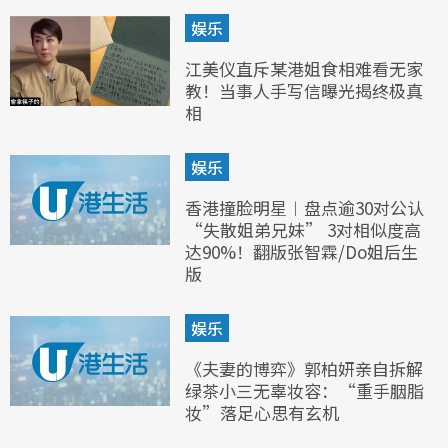
娱乐
江美仪直斥某港姐食相难看无家
教！当事人手写信曝光揭终极真
相
娱乐
香港撞脸明星︱盘点逾30对公认
“失散姐弟兄妹” 3对相似度高
达90%！翻版张智霖/Do姐后生
版
娱乐
《夫妻的博弈》郭柏妍亲自拆解
绿茶小三无辜妆容：“重手胭脂
妆”落足心思有玄机