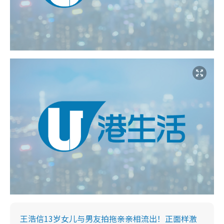
王浩信13岁女儿与男友拍拖亲亲相流出！正面样激