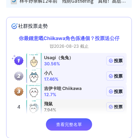
林芊妤亲解12年前“残厕Gathering”真相！高层解约一句话重创尊严，至今拒返TVB