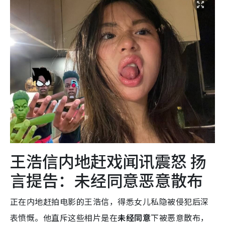
王浩信内地赶戏闻讯震怒 扬
言提告：未经同意恶意散布
正在内地赶拍电影的王浩信，得悉女儿私隐被侵犯后深
表愤慨。他直斥这些相片是在
未经同意
下被恶意散布，