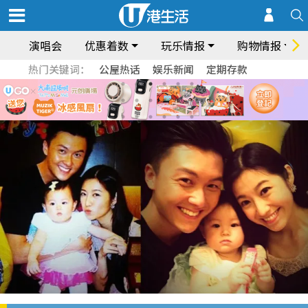
演唱会
优惠着数
玩乐情报
购物情报
热门关键词：
公屋热话
娱乐新闻
定期存款