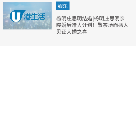
娱乐
杨明庄思明结婚|杨明庄思明亲
曝婚后造人计划！敬茶场面感人
见证大婚之喜