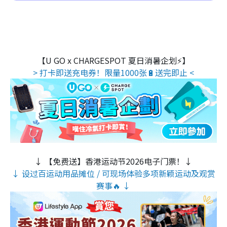
【U GO x CHARGESPOT 夏日消暑企划⚡】
> 打卡即送充电券！限量1000张🔋送完即止 <
↓ 【免费送】香港运动节2026电子门票！↓
↓ 设过百运动用品摊位 / 可现场体验多项新颖运动及观赏
赛事🔥 ↓