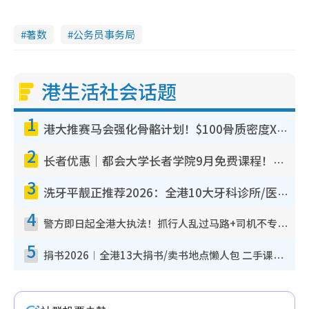
著数
公务员事务局
港生活社会话题
1
港大推赛马会强化骨骼计划！$100骨质密度X光检查 完成免费运动训练送超市礼券！附参加资格
2
长者优惠｜都会大学长者学院9月免费课程！多媒体/微电影创作/网络安全 附报名方法教学
3
洗牙平靓正推荐2026：全港10大牙科诊所/医院懒人包，夜诊至8点/镇静洁牙/医疗券适用
4
警方即日起全港大执法！抓行人乱过马路+司机不专注驾驶！乱过马路罚$2000
5
捐书2026︱全港13大捐书/卖书地点懒人包 二手课本最高$150＋旧书换免费咖啡/戏票