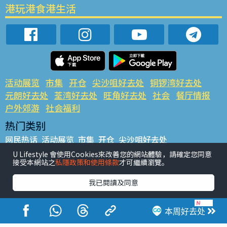
港玩港食港生活
活动展览
市集
开仓
尖沙咀好去处
铜锣湾好去处
元朗好去处
荃湾好去处
旺角好去处
社会
餐厅情报
户外郊游
社会福利
热门类别
网民热话
活动展览
市集
开仓
尖沙咀好去处
铜锣湾好去处
元朗好去处
荃湾好去处
旺角好去处
社会
U Lifestyle 會使用Cookies來改善您的網站體驗，請確定您同意
接受本網站之
私隱政策和使用條款
才可繼續瀏覽。
餐厅情报
户外郊游
热门标签
我已閱讀及同意
#UGO揾好去处
#人气活动推介
#美食社群热话
#亲子玩乐好去处
#ULifestyle应用程式
#限时抢
本周好去处
#UJetso礼物放送
#ULifestyle商户中心
#著数
#网络热话