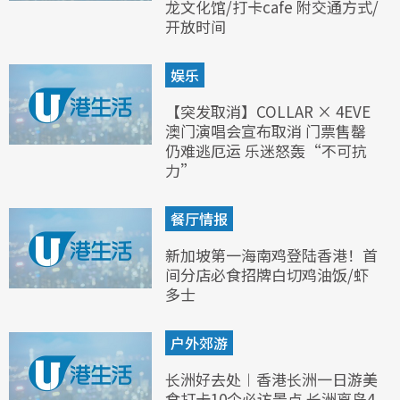
龙文化馆/打卡cafe 附交通方式/
开放时间
娱乐
【突发取消】COLLAR × 4EVE
澳门演唱会宣布取消 门票售罄
仍难逃厄运 乐迷怒轰“不可抗
力”
餐厅情报
新加坡第一海南鸡登陆香港！首
间分店必食招牌白切鸡油饭/虾
多士
户外郊游
长洲好去处︱香港长洲一日游美
食打卡10个必访景点 长洲离岛4