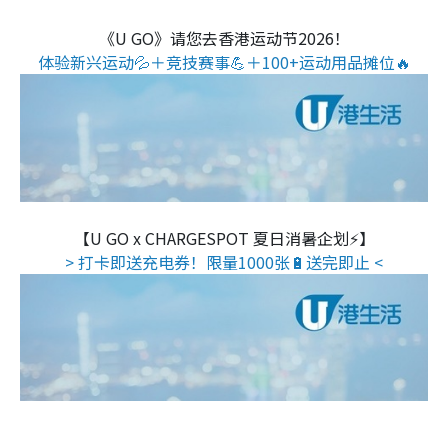
《U GO》请您去香港运动节2026！
体验新兴运动💦＋竞技赛事💪＋100+运动用品摊位🔥
【U GO x CHARGESPOT 夏日消暑企划⚡】
> 打卡即送充电券！限量1000张🔋送完即止 <