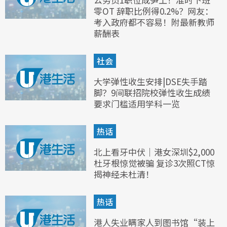
零OT 辞职比例得0.2%？网友：
考入政府都不容易！附最新教师
薪酬表
社会
大学弹性收生安排|DSE失手踏
脚？9间联招院校弹性收生成绩
要求门槛适用学科一览
热话
北上看牙中伏｜港女深圳$2,000
杜牙根惊觉被骗 复诊3次照CT惊
揭神经未杜清！
热话
港人失业瞒家人到图书馆“装上