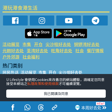
港玩港食港生活
活动展览
市集
开仓
尖沙咀好去处
铜锣湾好去处
元朗好去处
荃湾好去处
旺角好去处
社会
餐厅情报
户外郊游
社会福利
热门类别
网民热话
活动展览
市集
开仓
尖沙咀好去处
铜锣湾好去处
元朗好去处
荃湾好去处
旺角好去处
社会
U Lifestyle 會使用Cookies來改善您的網站體驗，請確定您同意
接受本網站之
私隱政策和使用條款
才可繼續瀏覽。
餐厅情报
户外郊游
热门标签
我已閱讀及同意
#UGO揾好去处
#人气活动推介
#美食社群热话
#亲子玩乐好去处
#ULifestyle应用程式
#限时抢
本周好去处
#UJetso礼物放送
#ULifestyle商户中心
#著数
#网络热话