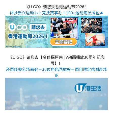
《U GO》请您去香港运动节2026！
体验新兴运动💦＋竞技赛事💪＋100+运动用品摊位🔥
《U GO》请您去【名侦探柯南TV动画播放30周年纪念
展】！
还原经典名场面📹＋30位角色同框📸＋原创限定感谢剧场
🍿