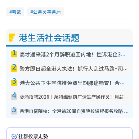
著数
公务员事务局
港生活社会话题
1
高才通来港2个月辞职逃回内地！控诉港企3宗罪，叹微管理极窒息
2
警方即日起全港大执法！抓行人乱过马路+司机不专注驾驶！乱过马路罚$2000
3
港大公共卫生学院推免费早期肺癌筛查！合资格人士将获全额资助定期血液化验/电脑断层扫描/风险评估
4
葵涌招聘2026｜莱特维健药厂请生产操作员！月薪高达$1.7万 冷气厂房/五天工作/保障双粮
5
香港自资院校：全港逾20间自资院校课程报名攻略 留位费可退/申请日期/报名链接