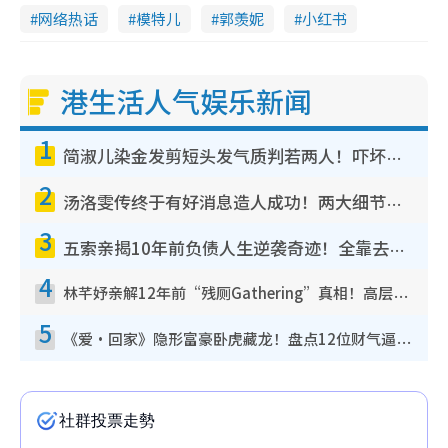
网络热话
模特儿
郭羡妮
小红书
港生活人气娱乐新闻
1
简淑儿染金发剪短头发气质判若两人！吓坏老公麦大力都认不出：“你做什么？”
2
汤洛雯传终于有好消息造人成功！两大细节曝孕味极浓引猜测：大肚婆先会咁！
3
五索亲揭10年前负债人生逆袭奇迹！全靠去一地方转运后即遇上马先生
4
林芊妤亲解12年前“残厕Gathering”真相！高层解约一句话重创尊严，至今拒返TVB
5
《爱·回家》隐形富豪卧虎藏龙！盘点12位财气逼人的有钱艺人：这位美女3亿身家不愁做