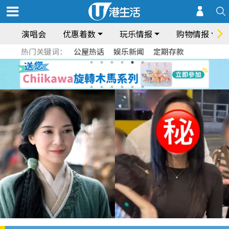
演唱会
优惠着数
玩乐情报
购物情报
热门关键词：
公屋热话
娱乐新闻
定期存款