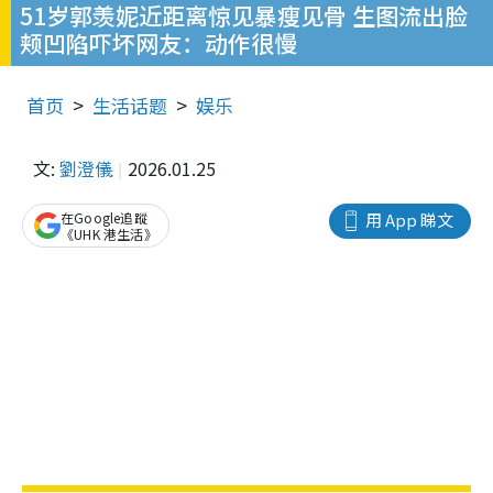
51岁郭羡妮近距离惊见暴瘦见骨 生图流出脸
颊凹陷吓坏网友：动作很慢
首页
生活话题
娱乐
文:
劉澄儀
2026.01.25
在Google追蹤
用 App 睇文
《UHK 港生活》