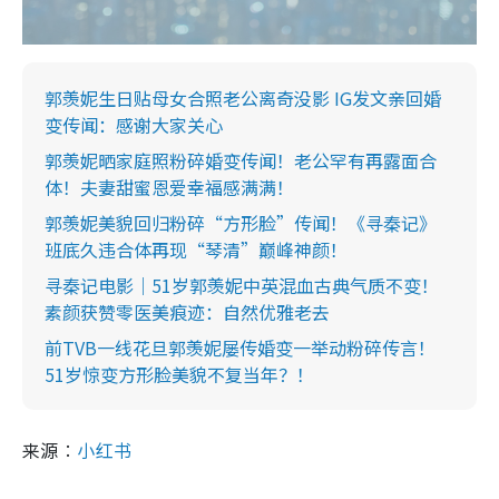
郭羡妮生日贴母女合照老公离奇没影 IG发文亲回婚
变传闻：感谢大家关心
郭羡妮晒家庭照粉碎婚变传闻！老公罕有再露面合
体！夫妻甜蜜恩爱幸福感满满！
郭羡妮美貌回归粉碎“方形脸”传闻！《寻秦记》
班底久违合体再现“琴清”巅峰神颜！
寻秦记电影｜51岁郭羡妮中英混血古典气质不变！
素颜获赞零医美痕迹：自然优雅老去
前TVB一线花旦郭羡妮屡传婚变一举动粉碎传言！
51岁惊变方形脸美貌不复当年？！
来源︰
小红书