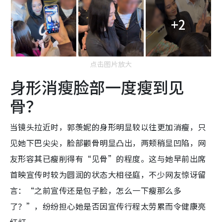
+2
点击图片放大
身形消瘦脸部一度瘦到见
骨？
当镜头拉近时，郭羡妮的身形明显较以往更加消瘦，只
见她下巴尖尖，脸部颧骨明显凸出，两颊稍显凹陷，网
友形容其已瘦削得有“见骨”的程度。这与她早前出席
首映宣传时较为圆润的状态大相径庭，不少网友惊讶留
言：“之前宣传还是包子脸，怎么一下瘦那么多
了？”，纷纷担心她是否因宣传行程太劳累而令健康亮