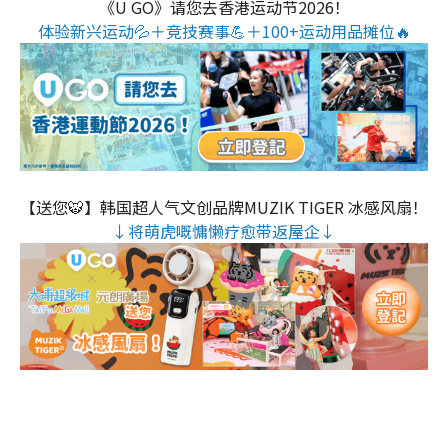
《U GO》请您去香港运动节2026！
体验新兴运动💦＋竞技赛事💪＋100+运动用品摊位🔥
【送您🐯】韩国超人气文创品牌MUZIK TIGER 冰感风扇！
↓将萌虎嘅慵懒疗愈带返屋企↓