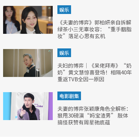
娱乐
《夫妻的博弈》郭柏妍亲自拆解
绿茶小三无辜妆容：“重手胭脂
妆”落足心思有玄机
娱乐
夫妇的博弈｜《呆佬拜寿》“奶
奶”黄文慧惊喜登场！相隔40年
重返TVB全因一原因
电影剧集
夫妻的博弈张颖康角色全解析：
狠甩30磅演“妈宝渣男” 肢体
搞怪获赞有周星驰底蕴