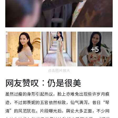
+5
点击图片放大
网友赞叹︰仍是很美
虽然过瘦的身形引起热议，脸上亦难免出现些许岁月痕
迹，不过郭羡妮的五官依然标致，仙气满泻，昔日“琴
清”的风范犹在。片段曝光后，舆论大多正面，不少网