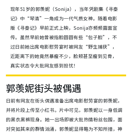
现年51岁的郭羡妮（Sonija），当年凭剧集《寻秦
记》中“琴清”一角成为一代气质女神。随着电影
版《寻秦记》早前正式上映，Sonija亦频频露面宣
传。虽然早前她曾被指脸圆圆有些“包子脸”，不
过日前她出席电影慰劳宴时被网友“野生捕获”，
近距离下的她竟然暴瘦不少，脸颊甚至瘦到见骨，
真实状态令大批网友感到担忧！
郭羡妮街头被偶遇
日前有网友在街头偶遇准备出席电影慰劳宴的郭羡妮，
并将片段上传至小红书。片中可见，郭羡妮以一身低调
的黑衣黑裤现身。她一出场即被大批热情粉丝包围，面
对突如其来的群情汹涌，郭羡妮显得略为不知所措，神