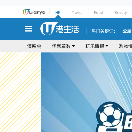
HK
Travel
Food
Beauty
热门关键词：
公屋
演唱会
优惠着数
玩乐情报
购物