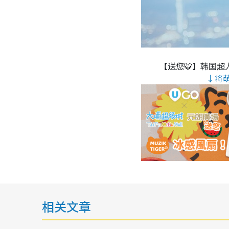
【送您🐯】韩国超人
↓将
相关文章