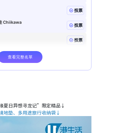
缘夏日异想寻龙记”限定精品↓
境地垫、多用途旅行收纳袋↓