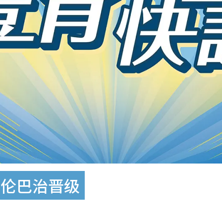
费伦巴治晋级