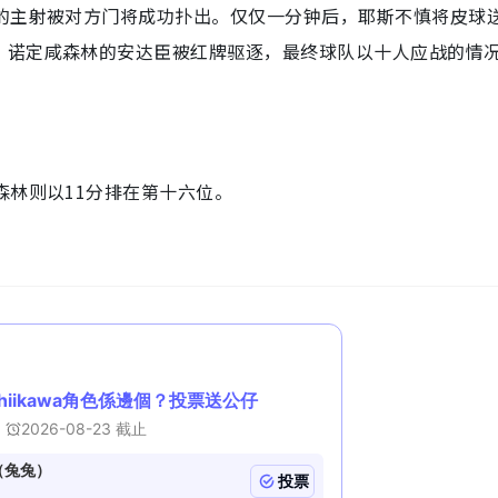
治的主射被对方门将成功扑出。仅仅一分钟后，耶斯不慎将皮球
，诺定咸森林的安达臣被红牌驱逐，最终球队以十人应战的情
森林则以11分排在第十六位。