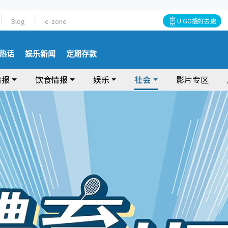
Blog
e-zone
U GO搵好去處
热话
娱乐新闻
定期存款
情报
饮食情报
娱乐
社会
影片专区