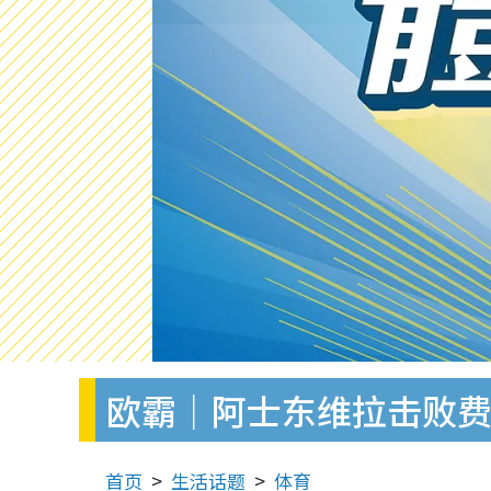
欧霸｜阿士东维拉击败
首页
生活话题
体育