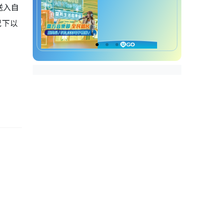
送入自
况下以