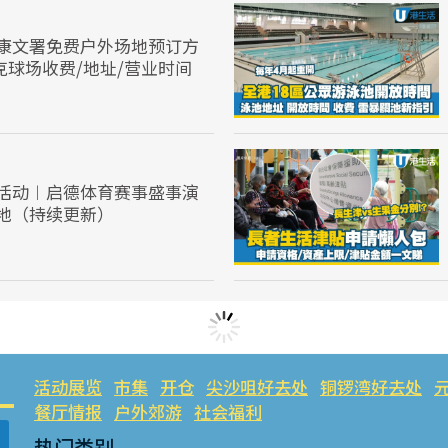
康文署免费户外场地预订方
克球场收费/地址/营业时间
活动︱启德体育赛事盛事演
地（持续更新）
活动展览
市集
开仓
尖沙咀好去处
铜锣湾好去处
餐厅情报
户外郊游
社会福利
热门类别