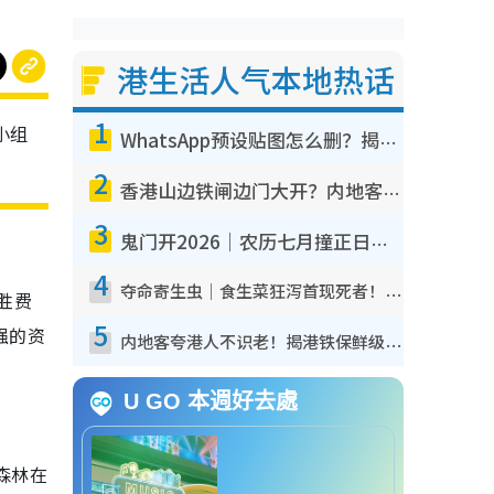
港生活人气本地热话
1
小组
WhatsApp预设贴图怎么删？揭秘1招“反向操作”还原简洁界面 附3步实测教程
2
香港山边铁闸边门大开？内地客困惑意义何在！网友神回复：这种叫法理性防御
3
鬼门开2026｜农历七月撞正日全食特别邪？专家警告切忌做一事！揭4大禁忌+2招保平安
4
夺命寄生虫｜食生菜狂泻首现死者！疫潮恶化录1.8万宗病例 揭洗菜3大谬误
胜费
5
强的资
内地客夸港人不识老！揭港铁保鲜级冷气 港人求放过：别投诉
U GO 本週好去處
森林在