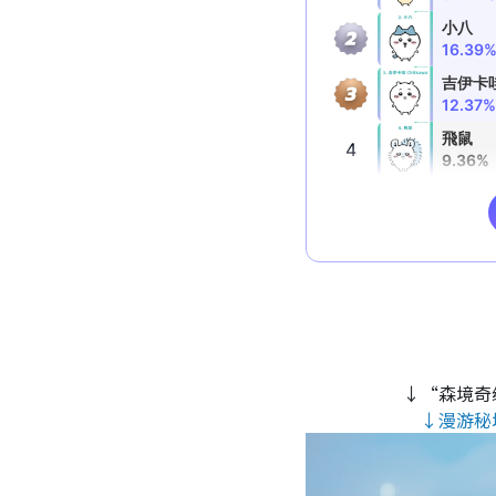
↓“森境奇
↓漫游秘