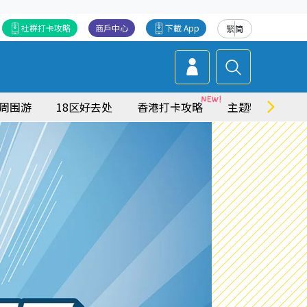
社群打卡攻略
商戶中心
下載 App
繁
简
周围游
18区好去处
香港打卡攻略
主题特集