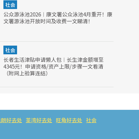
社会
公众游泳池2026︱康文署公众泳池4月重开！康
文署游泳池开放时间及收费一文睇清！
社会
长者生活津贴申请懒人包︱长生津金额增至
4345元！申请资格/资产上限/步骤一文看清
（附网上验算连结）
元朗好去处
荃湾好去处
旺角好去处
社会