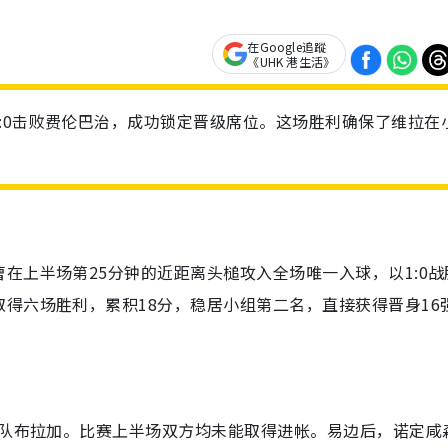
在Google追蹤
《UHK 港生活》
:0击败费伦巴治，成功锁定晋级席位。这场胜利确保了维拉在
在上半场第25分钟的近距离头槌攻入全场唯一入球，以1:0战
得六场胜利，累积18分，稳居小组第二名，直接获得晋身16
球队布拉加。比赛上半场双方均未能取得进帐。易边后，诺定咸