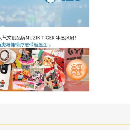
气文创品牌MUZIK TIGER 冰感风扇！
萌虎嘅慵懒疗愈带返屋企↓