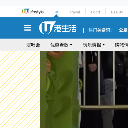
HK
Travel
Food
Beauty
热门关键词：
公屋
演唱会
优惠着数
玩乐情报
购物