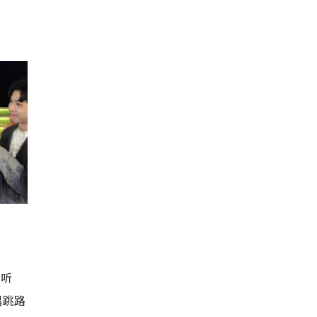
有听
唱跳路