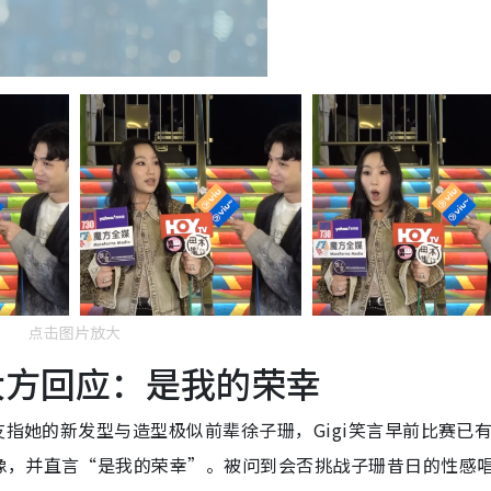
点击图片放大
 大方回应：是我的荣幸
友指她的新发型与造型极似前辈徐子珊，Gigi笑言早前比赛已
像，并直言“是我的荣幸”。被问到会否挑战子珊昔日的性感