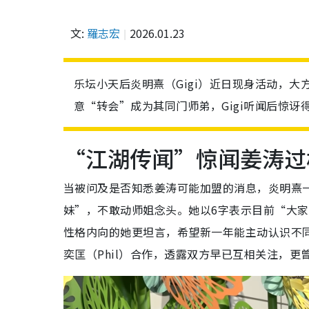
文:
羅志宏
2026.01.23
乐坛小天后炎明熹（Gigi）近日现身活动，
意“转会”成为其同门师弟，Gigi听闻后惊
“江湖传闻”惊闻姜涛过档
当被问及是否知悉姜涛可能加盟的消息，炎明熹
妹”，不敢动师姐念头。她以6字表示目前“大
性格内向的她更坦言，希望新一年能主动认识不
奕匡（Phil）合作，透露双方早已互相关注，更曾