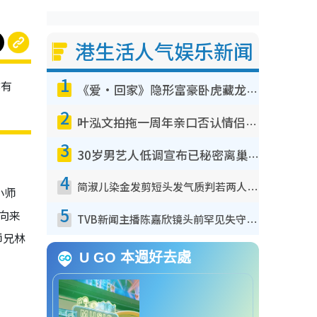
港生活人气娱乐新闻
1
亦有
《爱·回家》隐形富豪卧虎藏龙！盘点12位财气逼人的有钱艺人：这位美女3亿身家不愁做
2
叶泓文拍拖一周年亲口否认情侣关系？！被质疑感情造假竟称GM“普通同事”
3
30岁男艺人低调宣布已秘密离巢！人气急跌变失踪人口：“这几年过得并不容易”
4
简淑儿染金发剪短头发气质判若两人！吓坏老公麦大力都认不出：“你做什么？”
小师
5
向来
TVB新闻主播陈嘉欣镜头前罕见失守！遭林超英一句话突袭吓坏当场大笑
师兄林
U GO 本週好去處