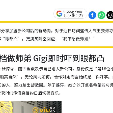
在Google追蹤
《UHK 港生活》
大方分享加盟新公司后的新动向。对于近日坊间盛传人气王姜涛
讶得“眼都凸”，更搞笑隔空回应：“我不想做师姐！”
做师弟 Gigi即时吓到眼都凸
一脸惊讶，随即幽默表示自己刚入新公司，身份仅是“第18位
家顺其自然”，无论风向如何，合作对她而言始终是一件好事。
同的人，努力踏出舒适圈。除了姜涛，她亦公开点名希望能与
获Phil传讯息相约日后切磋音乐。