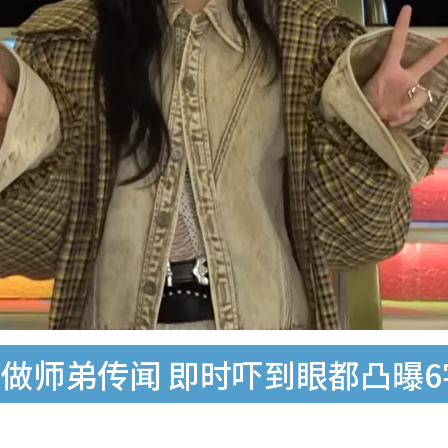
做师弟传闻 即时吓到眼都凸曝