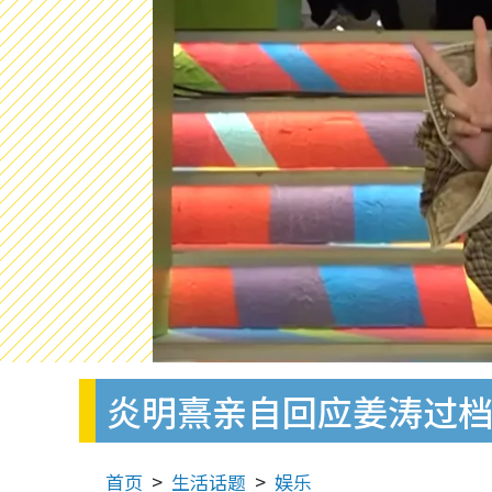
炎明熹亲自回应姜涛过档
首页
生活话题
娱乐