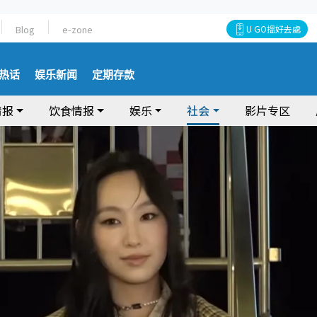
Blog
e-zone
U GO搵好去處
热话
娱乐新闻
定期存款
情报
饮食情报
娱乐
社会
影片专区