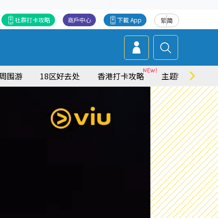
社群打卡攻略
商戶中心
下載 App
繁
简
周围游
18区好去处
香港打卡攻略
主题特集