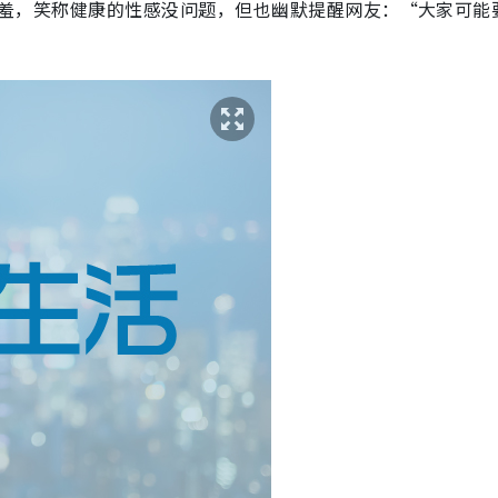
惊讶又害羞，笑称健康的性感没问题，但也幽默提醒网友：“大家可能