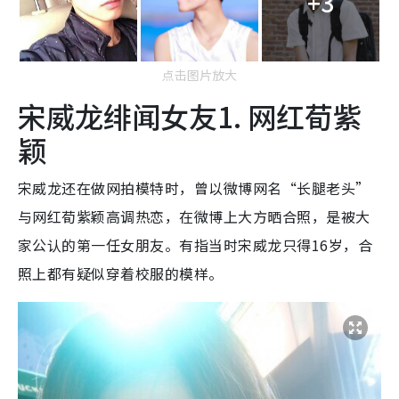
+3
点击图片放大
宋威龙绯闻女友1. 网红荀紫
颖
宋威龙还在做网拍模特时，曾以微博网名“长腿老头”
与网红荀紫颖高调热恋，在微博上大方晒合照，是被大
家公认的第一任女朋友。有指当时宋威龙只得16岁，合
照上都有疑似穿着校服的模样。