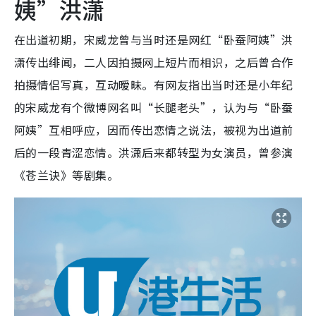
姨”洪潇
在出道初期，宋威龙曾与当时还是网红“卧蚕阿姨”洪
潇传出绯闻，二人因拍摄网上短片而相识，之后曾合作
拍摄情侣写真，互动暧昧。有网友指出当时还是小年纪
的宋威龙有个微博网名叫“长腿老头”，认为与“卧蚕
阿姨”互相呼应，因而传出恋情之说法，被视为出道前
后的一段青涩恋情。洪潇后来都转型为女演员，曾参演
《苍兰诀》等剧集。