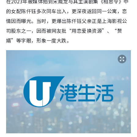
在2023年被媒体拍到宋威龙与其主演剧集《相思令》中
的女配陈仟钰多次同车出入，更深夜返回同一公寓，恋
情因而曝光。当时，更爆出陈仟钰父亲正是上海影视公
司股东之一，因而被网友批“用恋爱换资源”、“赘
婿”等字眼，形象一度大跌。