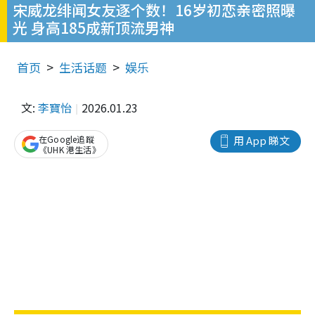
宋威龙绯闻女友逐个数！16岁初恋亲密照曝
光 身高185成新顶流男神
首页
生活话题
娱乐
文:
李寶怡
2026.01.23
在Google追蹤
用 App 睇文
《UHK 港生活》