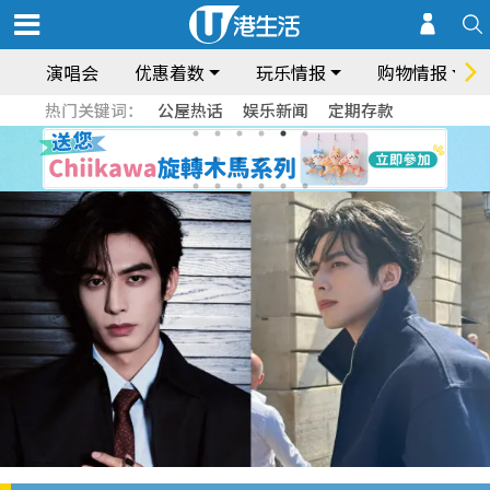
演唱会
优惠着数
玩乐情报
购物情报
热门关键词：
公屋热话
娱乐新闻
定期存款