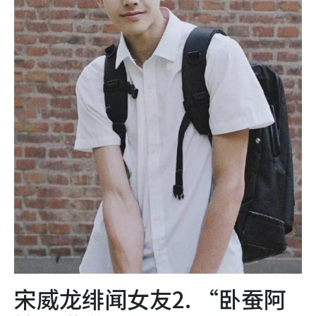
宋威龙绯闻女友2. “卧蚕阿