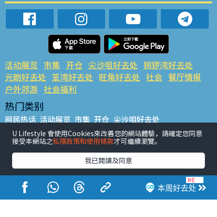
活动展览
市集
开仓
尖沙咀好去处
铜锣湾好去处
元朗好去处
荃湾好去处
旺角好去处
社会
餐厅情报
户外郊游
社会福利
热门类别
网民热话
活动展览
市集
开仓
尖沙咀好去处
铜锣湾好去处
元朗好去处
荃湾好去处
旺角好去处
社会
U Lifestyle 會使用Cookies來改善您的網站體驗，請確定您同意
接受本網站之
私隱政策和使用條款
才可繼續瀏覽。
餐厅情报
户外郊游
热门标签
我已閱讀及同意
#UGO揾好去处
#人气活动推介
#美食社群热话
#亲子玩乐好去处
#ULifestyle应用程式
#限时抢
本周好去处
#UJetso礼物放送
#ULifestyle商户中心
#著数
#网络热话
香港经济日报版权所有©2026