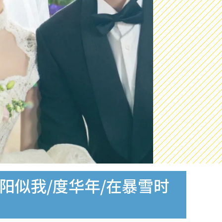
阳似我/度华年/在暴雪时