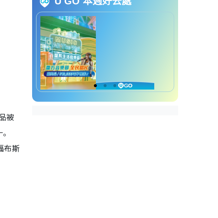
U GO 本週好去處
品被
一。
福布斯