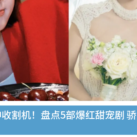
神收割机！盘点5部爆红甜宠剧 骄