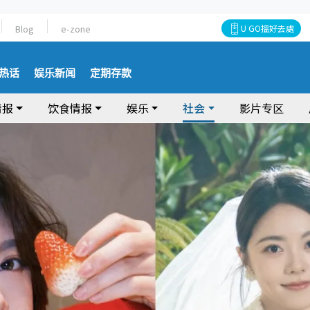
Blog
e-zone
U GO搵好去處
热话
娱乐新闻
定期存款
情报
饮食情报
娱乐
社会
影片专区