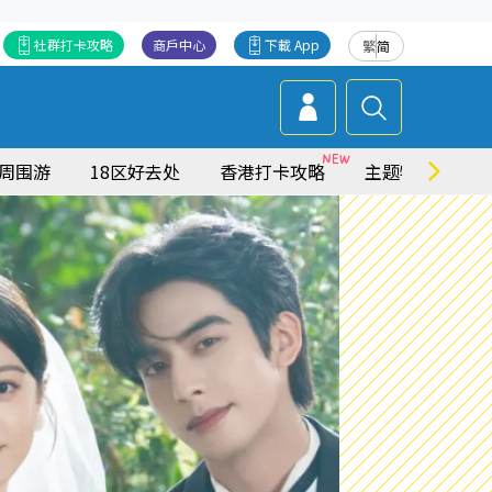
社群打卡攻略
商戶中心
下載 App
繁
简
周围游
18区好去处
香港打卡攻略
主题特集