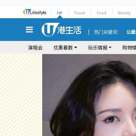
HK
Travel
Food
Beauty
热门关键词：
公屋
演唱会
优惠着数
玩乐情报
购物