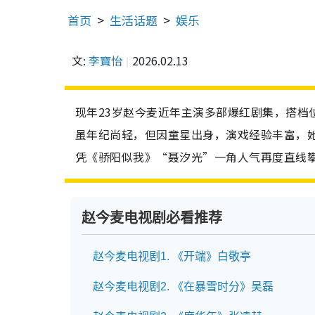
首页
生活话题
娱乐
文:
李寶怡
2026.02.13
现年23岁赵今麦近年主演多部爆红剧集，搭档
虽年纪尚轻，但因童星出身，演戏经验丰富，
凭《骄阳似我》“聂汐光”一角人气再度直线
赵今麦电视剧必看推荐
赵今麦电视剧1. 《开端》白敬亭
赵今麦电视剧2. 《在暴雪时分》吴磊