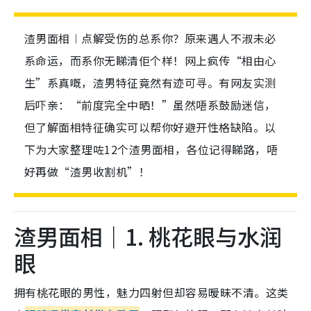
渣男面相︱点解受伤的总系你？原来遇人不淑未必
系命运，而系你无睇清佢个样！网上疯传“相由心
生”系真嘅，渣男特征竟然有迹可寻。有网友实测
后吓亲：“前度完全中晒！”虽然唔系鼓励迷信，
但了解面相特征确实可以帮你好避开性格缺陷。以
下为大家整理咗12个渣男面相，各位记得睇路，唔
好再做“渣男收割机”！
渣男面相｜1. 桃花眼与水润
眼
拥有桃花眼的男性，魅力四射但却容易暧昧不清。这类