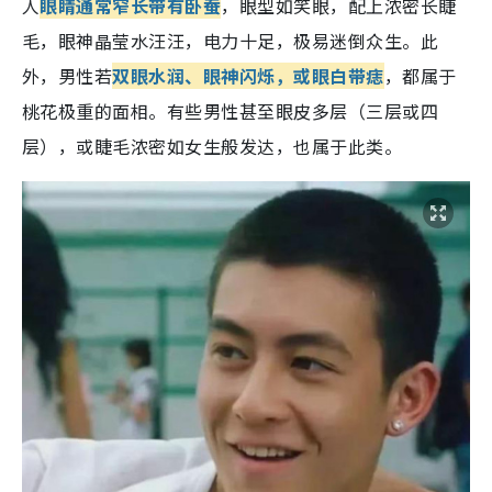
人
眼睛通常窄长带有卧蚕
，眼型如笑眼，配上浓密长睫
毛，眼神晶莹水汪汪，电力十足，极易迷倒众生
。此
外，男性若
双眼水润、眼神闪烁，或眼白带痣
，都属于
桃花极重的面相
。有些男性甚至眼皮多层（三层或四
层），或睫毛浓密如女生般发达，也属于此类
。