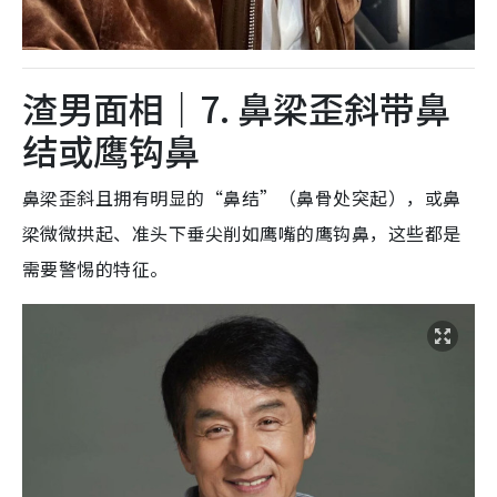
渣男面相｜7. 鼻梁歪斜带鼻
结或鹰钩鼻
鼻梁歪斜且拥有明显的“鼻结”（鼻骨处突起），或鼻
梁微微拱起、准头下垂尖削如鹰嘴的鹰钩鼻
，这些都是
需要警惕的特征。