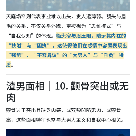
天庭塌窄则代表事业难以出头，贵人运薄弱
。额头与眉
毛的关系，不仅关乎外貌，更被视为“思维模式”与
“自我认知”的体现。
额头窄与眉压眼，暗示其内在的
“狭隘”与“固执”，这使得他们在感情中容易表现出
“强势”、“不容异议”的“大男人”与“自负”特
质
。
渣男面相｜10. 颧骨突出或无
肉
颧骨过于突出且缺乏肉感
，或双颊凹陷无肉
，或颧骨
高
，这些面相特征也常与大男人主义和自我中心相关。