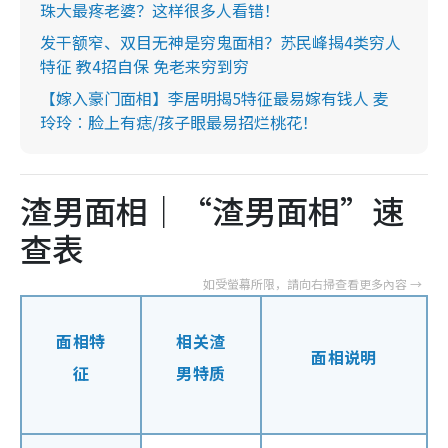
珠大最疼老婆？这样很多人看错！
发干额窄、双目无神是穷鬼面相？苏民峰揭4类穷人
特征 教4招自保 免老来穷到穷
【嫁入豪门面相】李居明揭5特征最易嫁有钱人 麦
玲玲︰脸上有痣/孩子眼最易招烂桃花！
渣男面相｜“渣男面相”速
查表
面相特
相关渣
面相说明
征
男特质