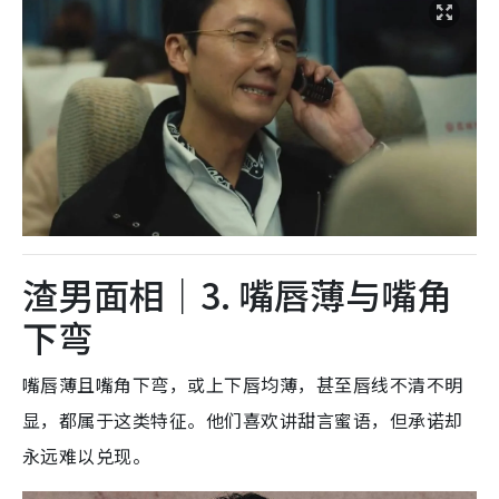
渣男面相｜3. 嘴唇薄与嘴角
下弯
嘴唇薄且嘴角下弯
，或上下唇均薄，甚至唇线不清不明
显，都属于这类特征
。他们喜欢讲甜言蜜语，但承诺却
永远难以兑现。