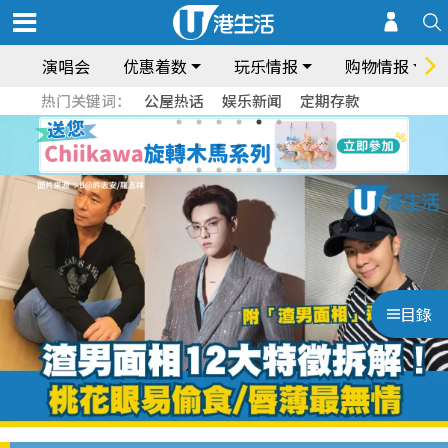
演唱会
优惠着数
玩乐情报
购物情报
热门关键词：
公屋热话
娱乐新闻
定期存款
目錄