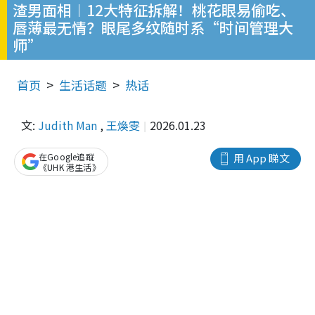
渣男面相︱12大特征拆解！桃花眼易偷吃、
唇薄最无情？眼尾多纹随时系“时间管理大
师”
首页
生活话题
热话
文:
Judith Man
,
王煥雯
2026.01.23
在Google追蹤
用 App 睇文
《UHK 港生活》