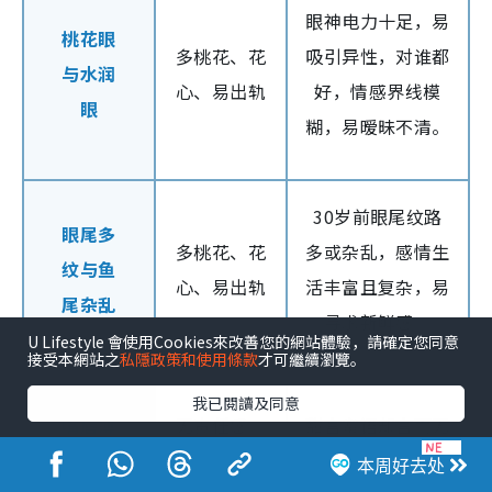
眼神电力十足，易
桃花眼
多桃花、花
吸引异性，对谁都
与水润
心、易出轨
好，情感界线模
眼
糊，易暧昧不清。
30岁前眼尾纹路
眼尾多
多桃花、花
多或杂乱，感情生
纹与鱼
心、易出轨
活丰富且复杂，易
尾杂乱
寻求新鲜感。
U Lifestyle 會使用Cookies來改善您的網站體驗，請確定您同意
接受本網站之
私隱政策和使用條款
才可繼續瀏覽。
我已閱讀及同意
嘴唇薄
无责任感、
甜言蜜语却言而无
与嘴角
花心、易变
信，情感淡薄，事
本周好去处