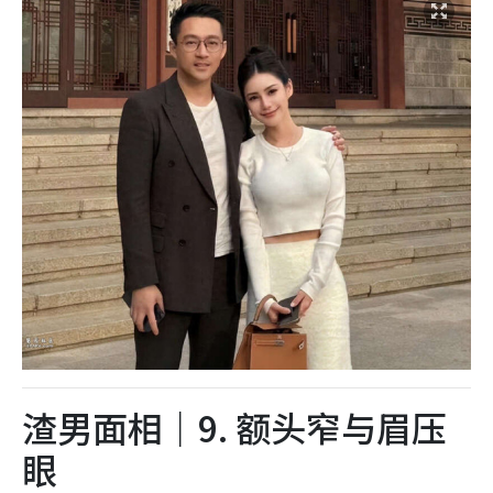
渣男面相｜9. 额头窄与眉压
眼