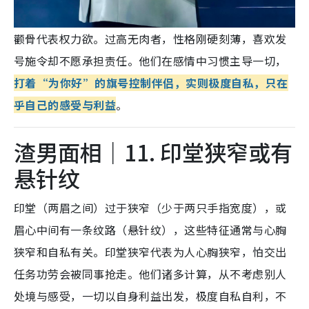
颧骨代表权力欲。过高无肉者，性格刚硬刻薄，喜欢发
号施令却不愿承担责任。他们在感情中习惯主导一切，
打着“为你好”的旗号控制伴侣，实则极度自私，只在
乎自己的感受与利益
。
渣男面相｜11. 印堂狭窄或有
悬针纹
印堂（两眉之间）过于狭窄（少于两只手指宽度），或
眉心中间有一条纹路（悬针纹）
，这些特征通常与心胸
狭窄和自私有关。印堂狭窄代表为人心胸狭窄，怕交出
任务功劳会被同事抢走。他们诸多计算，从不考虑别人
处境与感受，一切以自身利益出发，极度自私自利，不