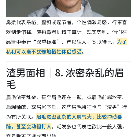
鼻梁代表品格。歪斜或起节者，个性偏激易怒，行事喜
欢剑走偏锋。鹰钩鼻者则精于算计，现实势利。他们在
感情中奉行“双重标准”：严以律人，宽以待己，
为了
私利可以毫不犹豫地牺牲伴侣感受
。
渣男面相｜8. 浓密杂乱的眉
毛
眉毛浓密乱杂，甚至眉毛连在一起，或眉毛前端浓密、
后端稀疏，或眉尾下垂
，这些眉毛特征也与“渣男”行
为有所关联。
眉毛浓密乱杂的人脾气大，比较冲动暴
躁，甚至会动粗打人
。毛发多也代表性欲比一般人强，
容易受不了诱惑而出轨。