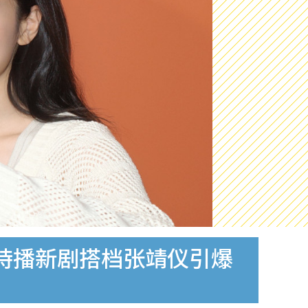
待播新剧搭档张靖仪引爆