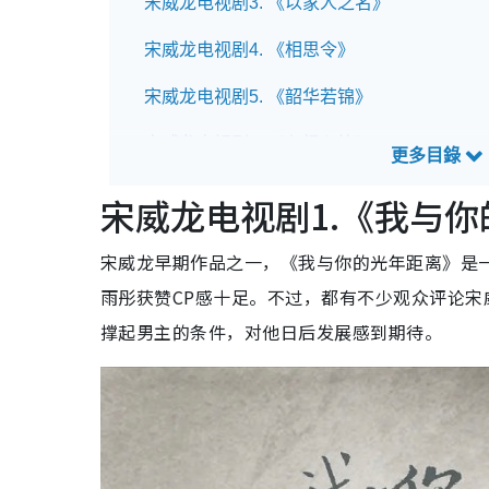
宋威龙电视剧3. 《以家人之名》
宋威龙电视剧4. 《相思令》
宋威龙电视剧5. 《韶华若锦》
宋威龙电视剧6. 《七根心简》
宋威龙电视剧7. 《骄阳似我》
宋威龙电视剧1.《我与
宋威龙电视剧8. 《千香》(待播)
宋威龙早期作品之一，《我与你的光年距离》是
宋威龙电视剧9. 《野狗骨头》(待播)
雨彤获赞CP感十足。不过，都有不少观众评论
撑起男主的条件，对他日后发展感到期待。