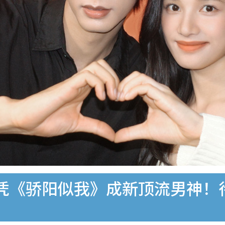
凭《骄阳似我》成新顶流男神！