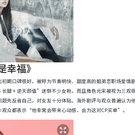
站是幸福》
出初期口碑很好，被称为节奏明快、甜度高的姐弟恋职场爱情
5 长腿＋逆天颜值”迷倒不少女粉。而且角色元宋被视为三观
问题先反省自己，对女友十分体贴。海外剧评与观众普遍认为
少观众都表示“他非常会带来心动感，会为这对CP买单”。