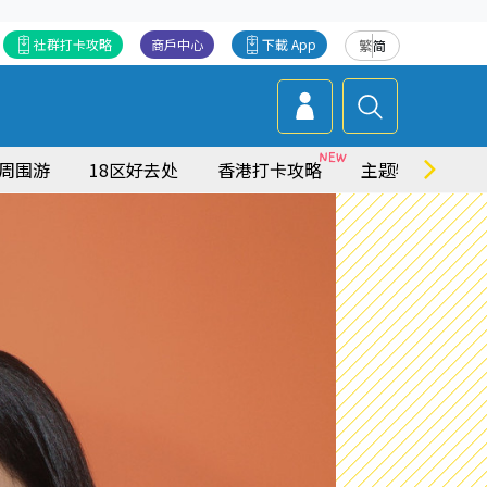
社群打卡攻略
商戶中心
下載 App
繁
简
周围游
18区好去处
香港打卡攻略
主题特集