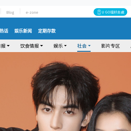
Blog
e-zone
U GO搵好去處
热话
娱乐新闻
定期存款
情报
饮食情报
娱乐
社会
影片专区