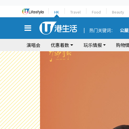
HK
Travel
Food
Beauty
热门关键词：
公屋
演唱会
优惠着数
玩乐情报
购物