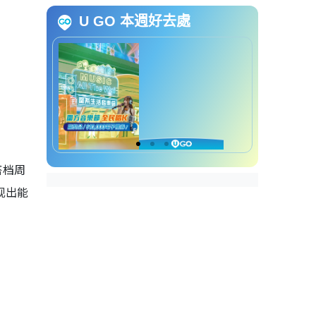
宋威龙电视剧6. 《七根心简》
U GO 本週好去處
宋威龙电视剧7. 《骄阳似我》
宋威龙电视剧8. 《千香》(待播)
宋威龙电视剧9. 《野狗骨头》(待
播)
搭档周
现出能