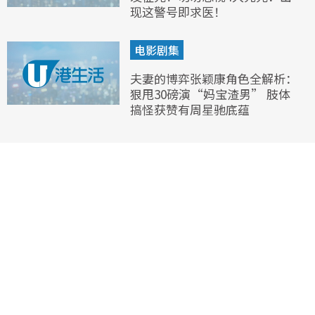
现这警号即求医！
电影剧集
夫妻的博弈张颖康角色全解析：
狠甩30磅演“妈宝渣男” 肢体
搞怪获赞有周星驰底蕴