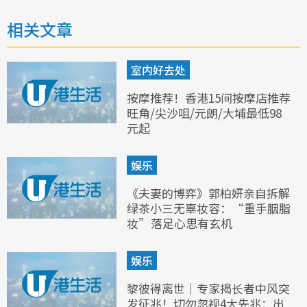
相关文章
室内好去处
按摩推荐！香港15间按摩店推荐
旺角/尖沙咀/元朗/大埔最低98
元起
娱乐
《夫妻的博弈》郭柏妍亲自拆解
绿茶小三无辜妆容：“重手胭脂
妆”落足心思有玄机
娱乐
黎彼得离世｜专家揭长者中风突
发征兆！切勿忽视4大先兆：出