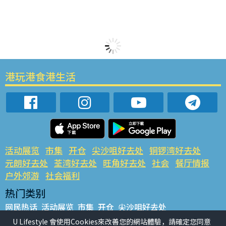
港玩港食港生活
活动展览
市集
开仓
尖沙咀好去处
铜锣湾好去处
元朗好去处
荃湾好去处
旺角好去处
社会
餐厅情报
户外郊游
社会福利
热门类别
网民热话
活动展览
市集
开仓
尖沙咀好去处
铜锣湾好去处
元朗好去处
荃湾好去处
旺角好去处
社会
U Lifestyle 會使用Cookies來改善您的網站體驗，請確定您同意