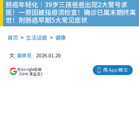
肠癌年轻化︱39岁三孩爸爸出现2大警号求
医！一原因被指毋须检查！确诊已属末期终离
世！附肠癌早期5大常见症状
首页
生活话题
健康
文:
黃樂恩
2026.01.20
在Google追蹤
用 App 睇文
《UHK 港生活》