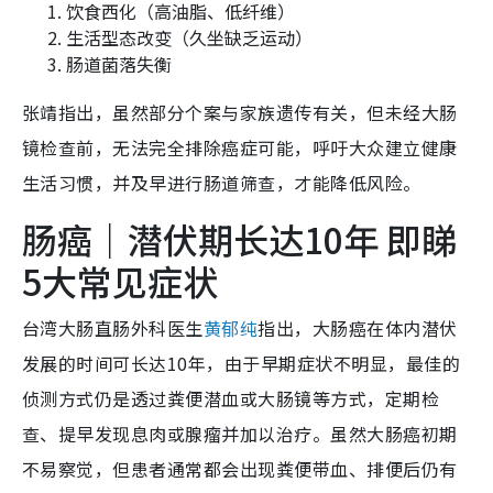
饮食西化（高油脂、低纤维）
生活型态改变（久坐缺乏运动）
肠道菌落失衡
张靖指出，虽然部分个案与家族遗传有关，但未经大肠
镜检查前，无法完全排除癌症可能，呼吁大众建立健康
生活习惯，并及早进行肠道筛查，才能降低风险。
肠癌｜潜伏期长达10年 即睇
5大常见症状
台湾大肠直肠外科医生
黄郁纯
指出，大肠癌在体内潜伏
发展的时间可长达10年，由于早期症状不明显，最佳的
侦测方式仍是透过粪便潜血或大肠镜等方式，定期检
查、提早发现息肉或腺瘤并加以治疗。虽然大肠癌初期
不易察觉，但患者通常都会出现粪便带血、排便后仍有