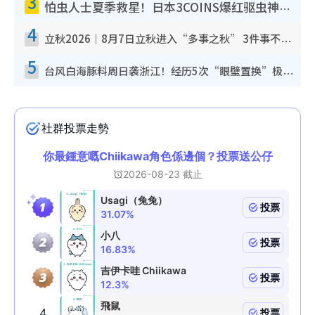
3
怕虫人士夏季救星！日本3COINS爆红驱虫神器$45起 1招“全程免触碰”轻松搞定小强
4
立秋2026｜8月7日立秋进入“多事之秋” 3件事不可做！专家教6招开运 清杂物／钱包纳气接好运
5
台风白海豚料周日袭浙江！经历5次“眼壁置换”极罕见 成登陆内地最长途台风