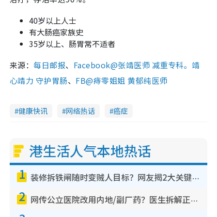
40岁以上人士
有大肠癌家族史
35岁以上、肠胃常不适者
来源：
每日邮报
、
Facebook@张靖医师 减重专科。靖
心靖力 守护胃肠
、
FB@痔零姐姐 黄郁纯医师
健康快讯
网络热话
癌症
港生活人气本地热话
1
装修拆铁闸随时变贼人目标？网友揭2大关键用途：装新款等于白装？附新旧铁闸分别
2
网传公立医院改用内地/副厂药？医生拆解正副厂分别，揭4类人换药随时出事