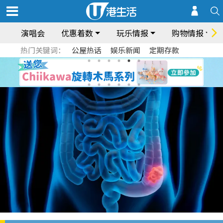
演唱会
优惠着数
玩乐情报
购物情报
热门关键词：
公屋热话
娱乐新闻
定期存款