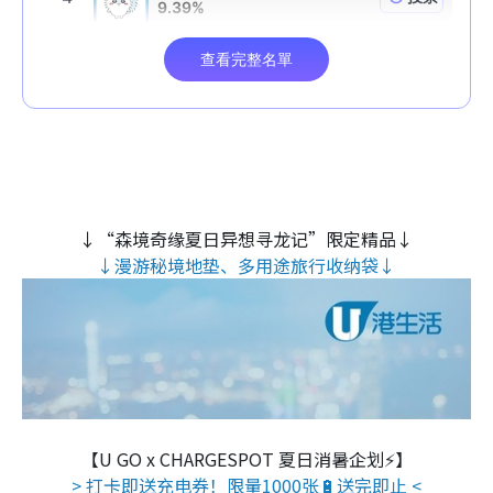
↓“森境奇缘夏日异想寻龙记”限定精品↓
↓漫游秘境地垫、多用途旅行收纳袋↓
【U GO x CHARGESPOT 夏日消暑企划⚡】
> 打卡即送充电券！限量1000张🔋送完即止 <