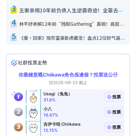
3
五索亲揭10年前负债人生逆袭奇迹！全靠去一地方转运后即遇上马先生
4
林芊妤亲解12年前“残厕Gathering”真相！高层解约一句话重创尊严，至今拒返TVB
5
《爱·回家》隐形富豪卧虎藏龙！盘点12位财气逼人的有钱艺人：这位美女3亿身家不愁做