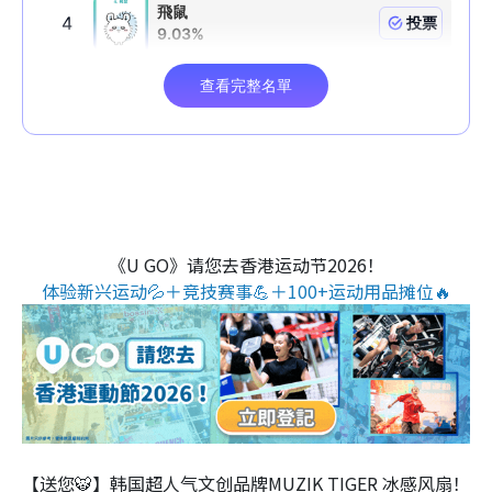
《U GO》请您去香港运动节2026！
体验新兴运动💦＋竞技赛事💪＋100+运动用品摊位🔥
【送您🐯】韩国超人气文创品牌MUZIK TIGER 冰感风扇！