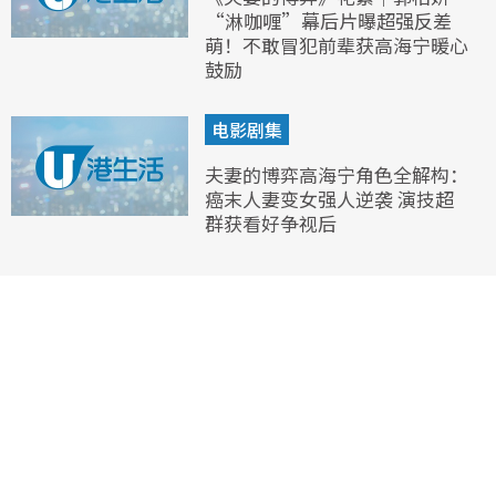
“淋咖喱”幕后片曝超强反差
萌！不敢冒犯前辈获高海宁暖心
鼓励
电影剧集
夫妻的博弈高海宁角色全解构：
癌末人妻变女强人逆袭 演技超
群获看好争视后