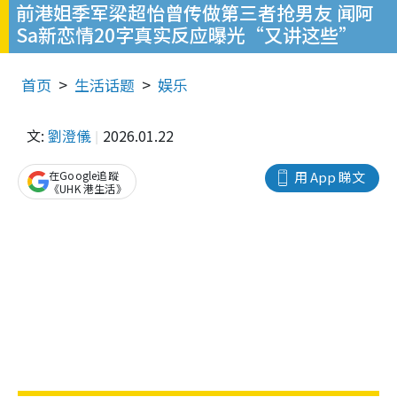
前港姐季军梁超怡曾传做第三者抢男友 闻阿
Sa新恋情20字真实反应曝光“又讲这些”
首页
生活话题
娱乐
文:
劉澄儀
2026.01.22
在Google追蹤
用 App 睇文
《UHK 港生活》