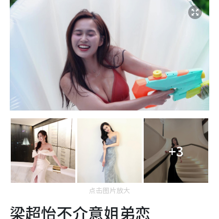
+3
点击图片放大
梁超怡不介意姐弟恋