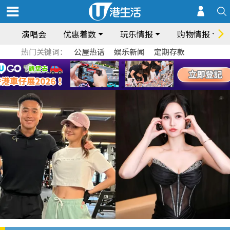
演唱会
优惠着数
玩乐情报
购物情报
热门关键词：
公屋热话
娱乐新闻
定期存款