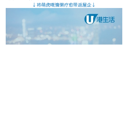
↓将萌虎嘅慵懒疗愈带返屋企↓