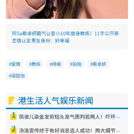
阿Sa蔡卓妍霸气认爱小10年健身教练！11字公开新
恋情认定男友身份：好幸福
爱情
教练
绯闻
拍拖
蔡卓妍
梁超怡
港生活人气娱乐新闻
1
简淑儿染金发剪短头发气质判若两人！吓坏老公麦大力都认不出：“你做什么？”
2
汤洛雯传终于有好消息造人成功！两大细节曝孕味极浓引猜测：大肚婆先会咁！