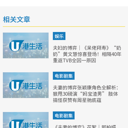
相关文章
娱乐
夫妇的博弈｜《呆佬拜寿》“奶
奶”黄文慧惊喜登场！相隔40年
重返TVB全因一原因
电影剧集
夫妻的博弈张颖康角色全解析：
狠甩30磅演“妈宝渣男” 肢体
搞怪获赞有周星驰底蕴
电影剧集
《夫妻的博弈》花絮｜郭柏妍