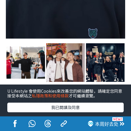
点击图片放大
U Lifestyle 會使用Cookies來改善您的網站體驗，請確定您同意
接受本網站之
私隱政策和使用條款
才可繼續瀏覽。
Brian女儿曾登Clockenflap
我已閱讀及同意
Brian女儿Tayla曾经在2024年登上 Clockenflap舞台表
演，她11岁已经开始写歌，14岁推出第一首单曲〈stars
本周好去处
won't align for us〉，以独立音乐人身份出道。Brian