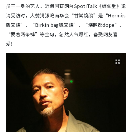
员于一身的艺人。近期因获网台SpotiTalk《缅甸堂》邀
请受访时，大赞铜锣湾南华会“甘棠烧鹅”是“Hermès
版叉烧”、“Birkin bag嘅叉烧”、“烧鹅都dope”、
“要着两条裤”等金句，忽然人气爆红，备受网友喜
爱！