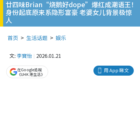
廿四味Brian“烧鹅好dope”爆红成潮语王！
身份起底原来系隐形富豪 老婆女儿背景极惊
人
首页
生活话题
娱乐
文:
李寶怡
2026.01.21
在Google追蹤
用 App 睇文
《UHK 港生活》