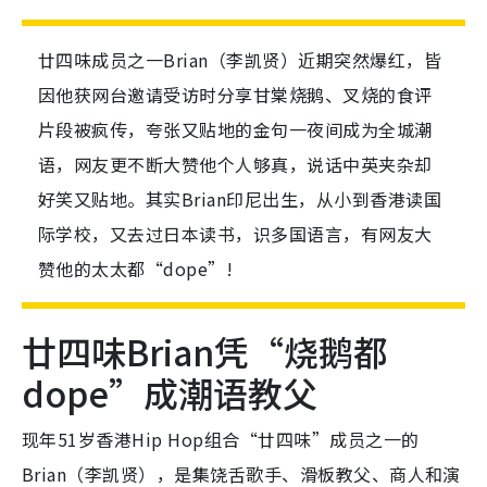
廿四味成员之一Brian（李凯贤）近期突然爆红，皆
因他获网台邀请受访时分享甘棠烧鹅、叉烧的食评
片段被疯传，夸张又贴地的金句一夜间成为全城潮
语，网友更不断大赞他个人够真，说话中英夹杂却
好笑又贴地。其实Brian印尼出生，从小到香港读国
际学校，又去过日本读书，识多国语言，有网友大
赞他的太太都“dope”!
廿四味Brian凭“烧鹅都
dope”成潮语教父
现年51岁香港Hip Hop组合“廿四味”成员之一的
Brian（李凯贤），是集饶舌歌手、滑板教父、商人和演