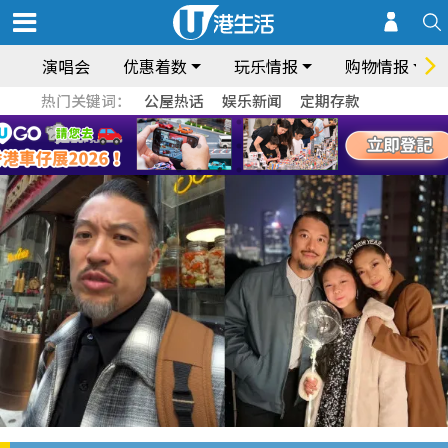
演唱会
优惠着数
玩乐情报
购物情报
热门关键词：
公屋热话
娱乐新闻
定期存款