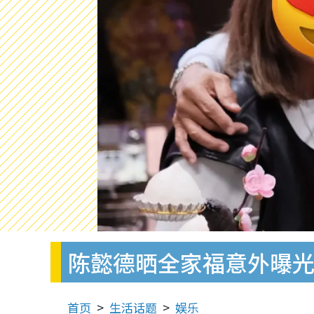
陈懿德晒全家福意外曝光
首页
生活话题
娱乐