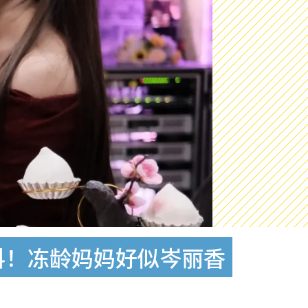
料！冻龄妈妈好似岑丽香