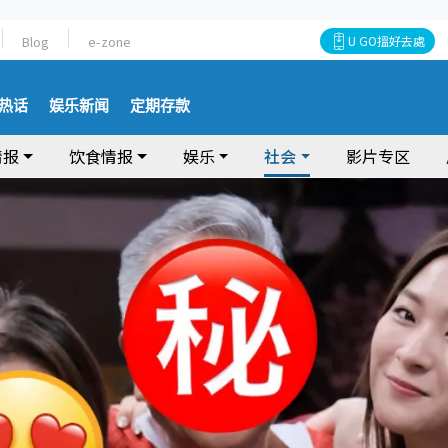
Blog
e-zone
U GO搵好去處
热话
娱乐新闻
定期存款
情报
饮食情报
娱乐
社会
影片专区