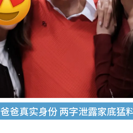
爸爸真实身份 两字泄露家底猛