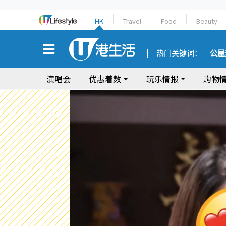
HK
Travel
Food
Beauty
热门关键词：
公屋
演唱会
优惠着数
玩乐情报
购物