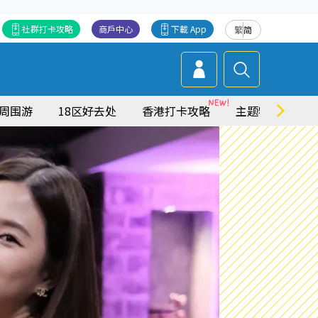
社群打卡攻略
商戶中心
下載 App
繁
简
周围游
18区好去处
香港打卡攻略
主题特集