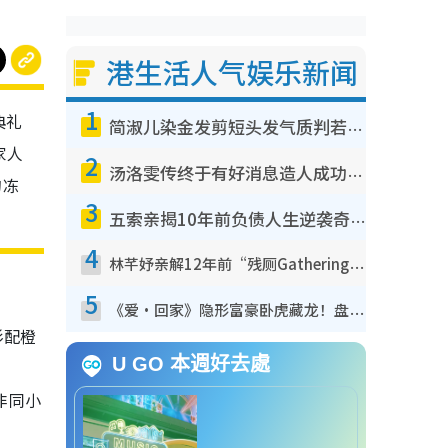
港生活人气娱乐新闻
1
典礼
简淑儿染金发剪短头发气质判若两人！吓坏老公麦大力都认不出：“你做什么？”
家人
2
汤洛雯传终于有好消息造人成功！两大细节曝孕味极浓引猜测：大肚婆先会咁！
的冻
3
五索亲揭10年前负债人生逆袭奇迹！全靠去一地方转运后即遇上马先生
4
林芊妤亲解12年前“残厕Gathering”真相！高层解约一句话重创尊严，至今拒返TVB
5
《爱·回家》隐形富豪卧虎藏龙！盘点12位财气逼人的有钱艺人：这位美女3亿身家不愁做
衫配橙
U GO 本週好去處
位非同小