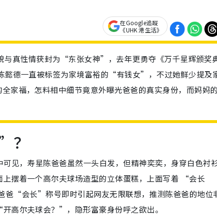
在Google追蹤
《UHK 港生活》
，凭美貌与真性情获封为“东张女神”，去年更勇夺《万千星辉颁奖
然陈懿德一直被标签为家境富裕的“有钱女”，不过她鲜少提及
的全家福，怎料相中细节竟意外曝光爸爸的真实身份，而妈妈
”？
中可见，寿星陈爸爸虽然一头白发，但精神奕奕，身穿白色衬
面上摆着一个高尔夫球场造型的立体蛋糕，上面写着 “会长
样。 陈懿德爸爸“会长”称号即时引起网友无限联想，推测陈爸爸的地
“开高尔夫球会？”，隐形富豪身份呼之欲出。