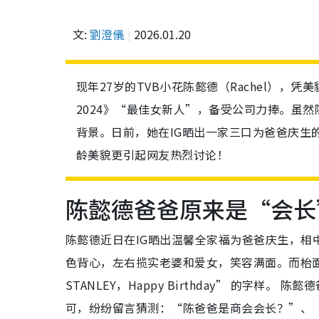
文:
劉澄儀
2026.01.20
现年27岁的TVB小花陈懿德（Rachel）
2024》“最佳女新人”，备受公司力捧。虽
背景。日前，她在IG晒出一家三口为爸爸庆生
龄美貌更引起网友热烈讨论！
陈懿德爸爸原来是“会长
陈懿德近日在IG晒出温馨全家福为爸爸庆生，相
色背心，左右揽实老婆和爱女，笑容满面。而枱
STANLEY，Happy Birthday” 的字
可，纷纷留言猜测：“陈爸爸是商会会长？”、