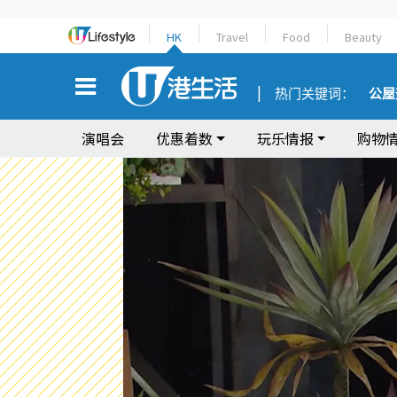
HK
Travel
Food
Beauty
热门关键词：
公屋
演唱会
优惠着数
玩乐情报
购物