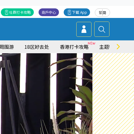
社群打卡攻略
商戶中心
下載 App
繁
简
周围游
18区好去处
香港打卡攻略
主题特集