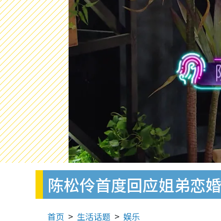
陈松伶首度回应姐弟恋婚
首页
生活话题
娱乐