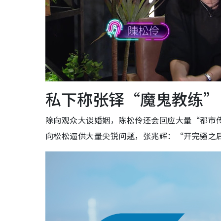
私下称张铎“魔鬼教练” 
除向观众大谈婚姻，陈松伶还会回应大量“都市
向松松逼供大量尖锐问题，张兆辉：“开完骚之