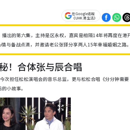
在Google追蹤
《UHK 港生活》
日）播出的第六集，主持是区永权，嘉宾是相隔14年将再度在港
情与备战点滴，并邀请老公张铎分享两人15年幸福婚姻之路
秘！合体张与辰合唱
他今次担任松松演唱会的音乐总监，更与松松合唱《分分钟需要
后的小故事。