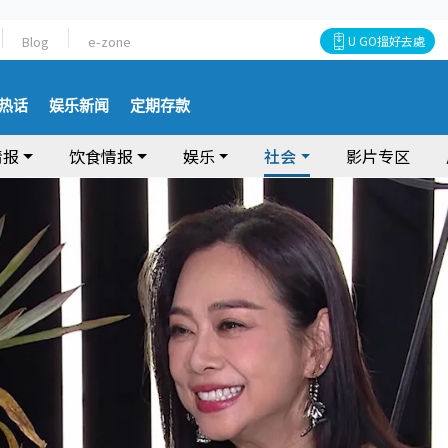
Blog
e-zone
U GO搵好去處
热话
娱乐新闻
定期存款
情报
饮食情报
娱乐
社会
影片专区