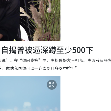
自揭曾被逼深蹲至少500下
传说”。在“你问我答”中，陈松伶好友王祖蓝、陈淑芬及张
后，你估我同你可以一齐饮到几多支香槟？”