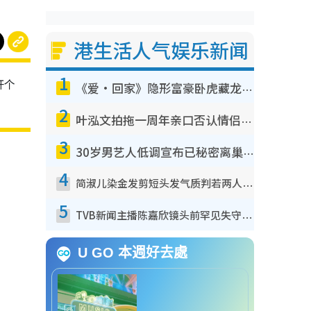
港生活人气娱乐新闻
1
开个
《爱·回家》隐形富豪卧虎藏龙！盘点12位财气逼人的有钱艺人：这位美女3亿身家不愁做
。
2
叶泓文拍拖一周年亲口否认情侣关系？！被质疑感情造假竟称GM“普通同事”
3
30岁男艺人低调宣布已秘密离巢！人气急跌变失踪人口：“这几年过得并不容易”
4
简淑儿染金发剪短头发气质判若两人！吓坏老公麦大力都认不出：“你做什么？”
5
TVB新闻主播陈嘉欣镜头前罕见失守！遭林超英一句话突袭吓坏当场大笑
U GO 本週好去處