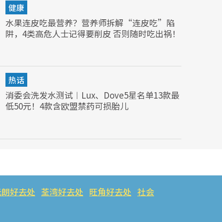
健康
水果连皮吃最营养？营养师拆解“连皮吃”陷
阱，4类高危人士记得要削皮 否则随时吃出祸！
热话
消委会洗发水测试︱Lux、Dove5星名单13款最
低50元！4款含欧盟禁药可损胎儿
元朗好去处
荃湾好去处
旺角好去处
社会