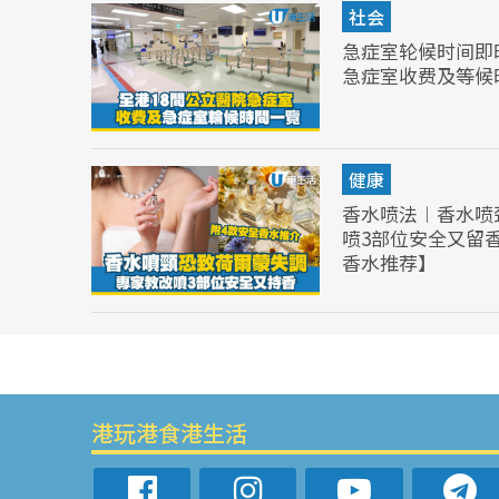
社会
急症室轮候时间即
急症室收费及等候
健康
香水喷法︱香水喷
喷3部位安全又留
香水推荐】
港玩港食港生活