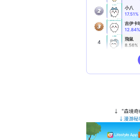
↓“森境奇
↓漫游秘