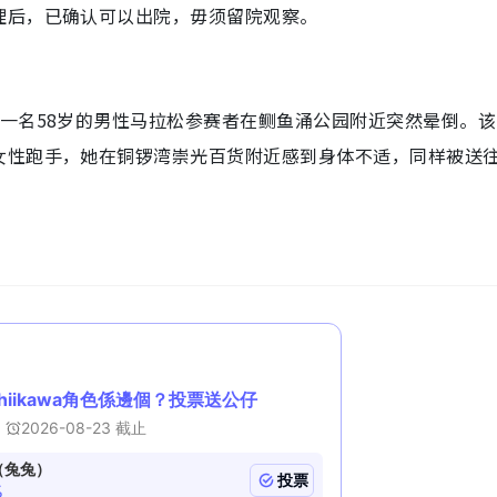
理后，已确认可以出院，毋须留院观察。
一名58岁的男性马拉松参赛者在鲗鱼涌公园附近突然晕倒。该
女性跑手，她在铜锣湾崇光百货附近感到身体不适，同样被送