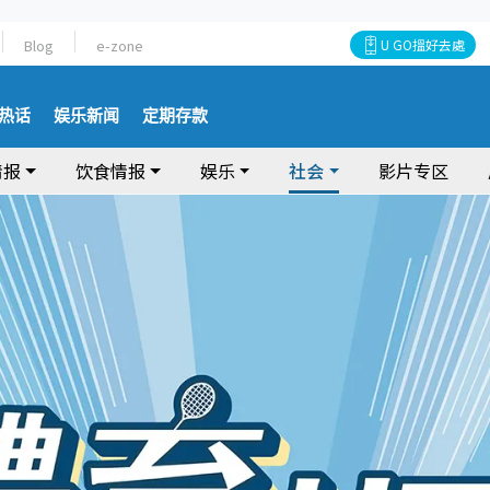
Blog
e-zone
U GO搵好去處
热话
娱乐新闻
定期存款
情报
饮食情报
娱乐
社会
影片专区