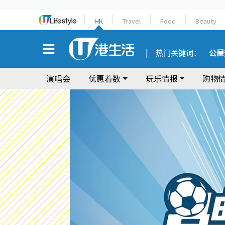
HK
Travel
Food
Beauty
热门关键词：
公屋
演唱会
优惠着数
玩乐情报
购物