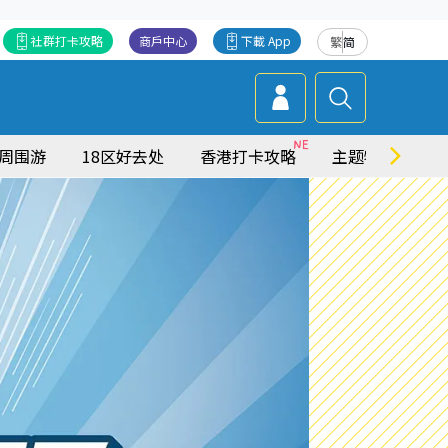
社群打卡攻略
商戶中心
下載 App
繁
简
周围游
18区好去处
香港打卡攻略
主题特集