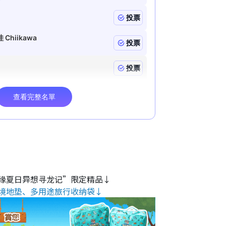
缘夏日异想寻龙记”限定精品↓
境地垫、多用途旅行收纳袋↓