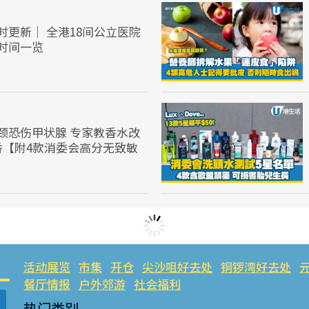
时更新｜ 全港18间公立医院
时间一览
颈恐伤甲状腺 专家教香水改
香【附4款消委会高分无致敏
活动展览
市集
开仓
尖沙咀好去处
铜锣湾好去处
餐厅情报
户外郊游
社会福利
热门类别