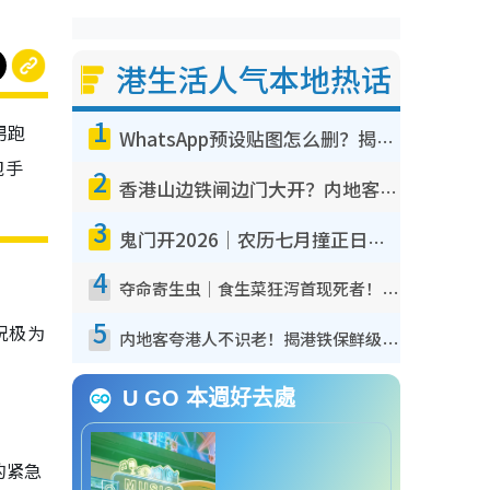
港生活人气本地热话
1
男跑
WhatsApp预设贴图怎么删？揭秘1招“反向操作”还原简洁界面 附3步实测教程
跑手
2
香港山边铁闸边门大开？内地客困惑意义何在！网友神回复：这种叫法理性防御
3
鬼门开2026｜农历七月撞正日全食特别邪？专家警告切忌做一事！揭4大禁忌+2招保平安
4
夺命寄生虫｜食生菜狂泻首现死者！疫潮恶化录1.8万宗病例 揭洗菜3大谬误
5
况极为
内地客夸港人不识老！揭港铁保鲜级冷气 港人求放过：别投诉
U GO 本週好去處
的紧急