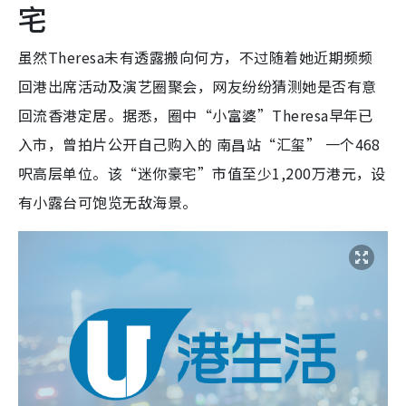
宅
虽然Theresa未有透露搬向何方，不过随着她近期频频
回港出席活动及演艺圈聚会，网友纷纷猜测她是否有意
回流香港定居。据悉，圈中“小富婆”Theresa早年已
入市，曾拍片公开自己购入的 南昌站“汇玺” 一个468
呎高层单位。该“迷你豪宅”市值至少1,200万港元，设
有小露台可饱览无敌海景。