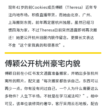
现年41岁的前Cookies成员傅颖（Theresa）近年专
注内地市场，积极直播带货，而她由北京、广州、
上海搬到东莞，前年再定居杭州独居。虽然已经习
惯四海为家，不过Theresa日前突然透露即将再次搬
迁！她更公开杭州旧居内貌作留念，更撰长文表达
不舍“这个家我真的和很喜欢”。
傅颖公开杭州豪宅内貌
傅颖日前在小红书发文透露准备搬家，并晒出多张杭州
寓所的照片，配文道“每次搬家都告诉自己，东西可以
再少一点。你有没有问过自己，一个人为什么需要这么
多物件？人生下半场，不就是在学习减法吗？”。相中
可见，该单位装修简约奢华，客厅采用云石地板，配合