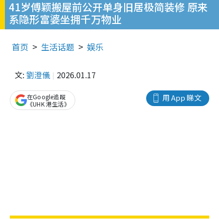
41岁傅颖搬屋前公开单身旧居极简装修 原来
系隐形富婆坐拥千万物业
首页
生活话题
娱乐
文:
劉澄儀
2026.01.17
在Google追蹤
用 App 睇文
《UHK 港生活》