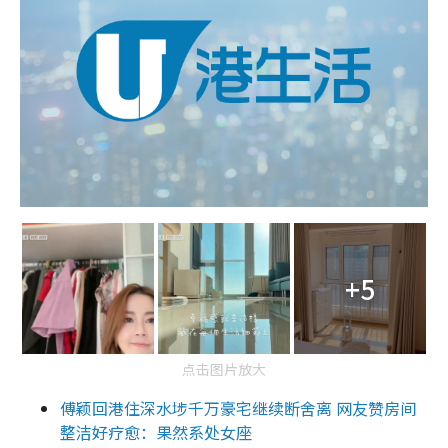
+5
点击图片放大
傅颖回港住深水埗千万豪宅继续断舍离 网友赞房间
整洁好疗愈：果然系处女座