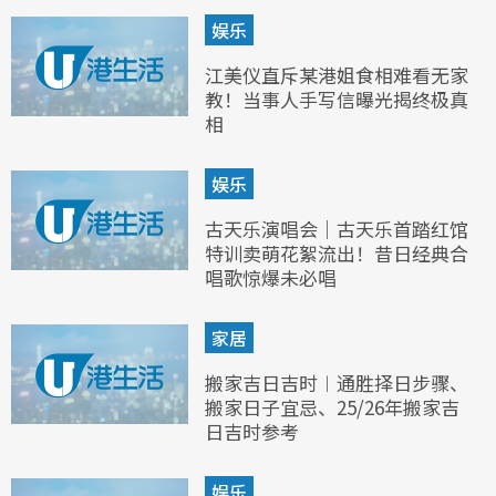
娱乐
江美仪直斥某港姐食相难看无家
教！当事人手写信曝光揭终极真
相
娱乐
古天乐演唱会｜古天乐首踏红馆
特训卖萌花絮流出！昔日经典合
唱歌惊爆未必唱
家居
搬家吉日吉时︱通胜择日步骤、
搬家日子宜忌、25/26年搬家吉
日吉时参考
娱乐