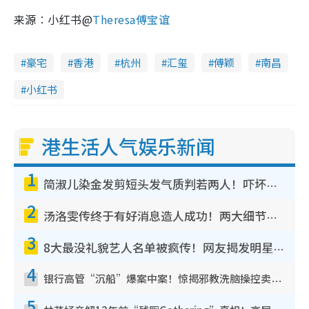
来源︰小红书@
Theresa傅宝谊
豪宅
香港
杭州
汇玺
傅颖
南昌
小红书
港生活人气娱乐新闻
1
简淑儿染金发剪短头发气质判若两人！吓坏老公麦大力都认不出：“你做什么？”
2
汤洛雯传终于有好消息造人成功！两大细节曝孕味极浓引猜测：大肚婆先会咁！
3
8大最没礼貌艺人名单被疯传！网友揭发明星真面目，一致数落这一位是无品天花板？
4
银行高管“沉船”爆案中案！惊揭邪教洗脑操控卖淫被吞600万，幕后黑手讲多错多
5