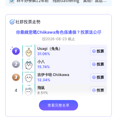
林芊妤亲解12年前“残厕Gathering”真相！高层解约一句话重创尊严，至今拒返TVB