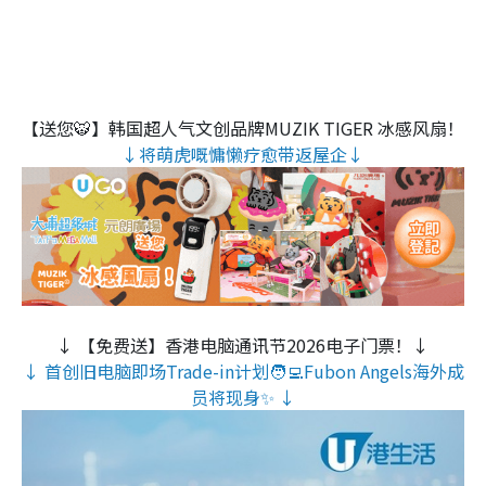
【送您🐯】韩国超人气文创品牌MUZIK TIGER 冰感风扇！
↓将萌虎嘅慵懒疗愈带返屋企↓
↓ 【免费送】香港电脑通讯节2026电子门票！↓
↓ 首创旧电脑即场Trade-in计划🧑‍💻Fubon Angels海外成
员将现身✨ ↓