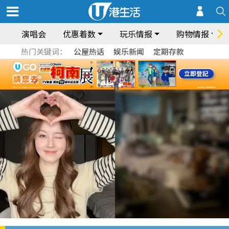
演唱会
优惠着数
玩乐情报
购物情报
热门关键词：
公屋热话
娱乐新闻
定期存款