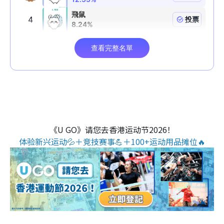
《U GO》请您去香港运动节2026！
体验新兴运动💦＋竞技赛事💪＋100+运动用品摊位🔥