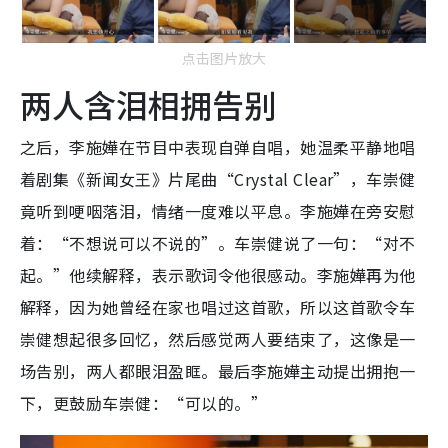
点击图片放大
两人含泪相拥告别
之后，李施嬅在节目中表现自弹自唱，她温柔平静地唱
着剧集《新闻女王》片尾曲“Crystal Clear”，车崇健
竟听到哽咽落泪，情绪一度难以平息。李施嬅在旁安慰
着：“不想说可以不说的”。车崇健说了一句：“对不
起。”他续解释，表示歌词令他很感动。李施嬅再为他
解释，因为她曾经在家也唱过这首歌，所以这首歌令车
崇健想起很多回忆，然后感觉两人要结束了，这像是一
场告别，两人都眼泪盈眶。最后李施嬅主动提出拥抱一
下，更鼓励车崇健：“可以的。”