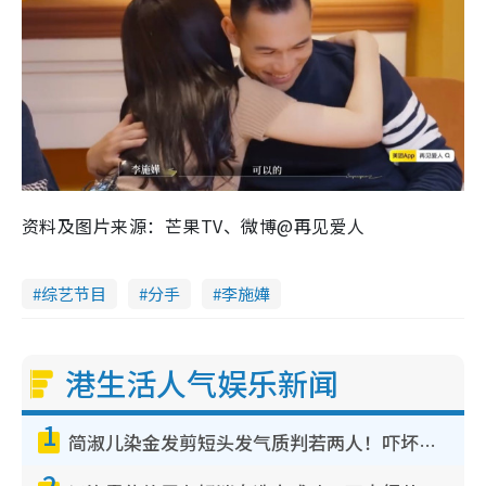
资料及图片来源：芒果TV、微博@再见爱人
综艺节目
分手
李施嬅
港生活人气娱乐新闻
1
简淑儿染金发剪短头发气质判若两人！吓坏老公麦大力都认不出：“你做什么？”
2