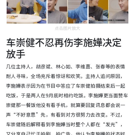
点击图片放大
车崇健不忍再伤李施嬅决定
放手
几位主持人，胡彦斌、林心如、李维嘉、张春等的表情
耐人寻味，全场充斥着惊讶和欢笑。主持人追问原因，
李施嬅表示因为在节目中答应了车崇健拍摄结束后一起
吃饭，于是两人在9月底时相约吃饭。李施嬅更当面赞车
崇健那一餐饭他没有看手机，就算要回复讯息都会说一
声“不好意思”先，有看到对方很努力去改变。不过，
车崇健随后解释看到李施嬅当时整个人都在“发光”，
又分享自己忙于拍剧、拍广告，他认为李施嬅的状态好