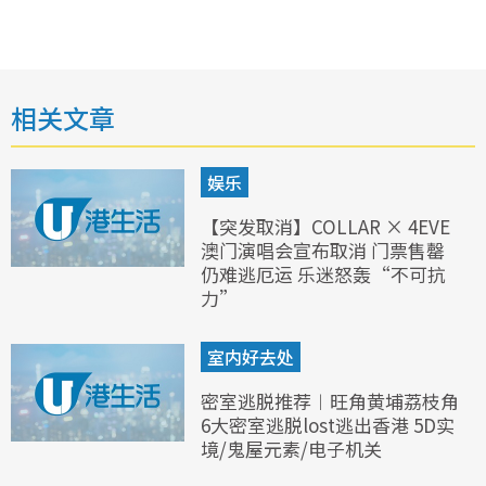
相关文章
娱乐
【突发取消】COLLAR × 4EVE
澳门演唱会宣布取消 门票售罄
仍难逃厄运 乐迷怒轰“不可抗
力”
室内好去处
密室逃脱推荐︱旺角黄埔荔枝角
6大密室逃脱lost逃出香港 5D实
境/鬼屋元素/电子机关