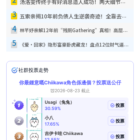
汤洛雯传终于有好消息造人成功！两大细节曝孕味极浓引猜测：大肚婆先会咁！
3
五索亲揭10年前负债人生逆袭奇迹！全靠去一地方转运后即遇上马先生
4
林芊妤亲解12年前“残厕Gathering”真相！高层解约一句话重创尊严，至今拒返TVB
5
《爱·回家》隐形富豪卧虎藏龙！盘点12位财气逼人的有钱艺人：这位美女3亿身家不愁做