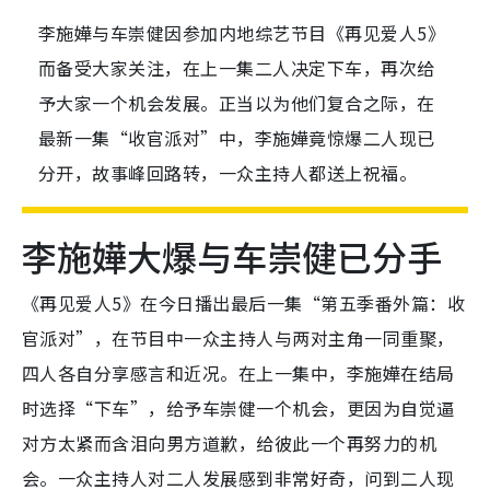
李施嬅与车崇健因参加内地综艺节目《再见爱人5》
而备受大家关注，在上一集二人决定下车，再次给
予大家一个机会发展。正当以为他们复合之际，在
最新一集“收官派对”中，李施嬅竟惊爆二人现已
分开，故事峰回路转，一众主持人都送上祝福。
李施嬅大爆与车崇健已分手
《再见爱人5》在今日播出最后一集“第五季番外篇：收
官派对”，在节目中一众主持人与两对主角一同重聚，
四人各自分享感言和近况。在上一集中，李施嬅在结局
时选择“下车”，给予车崇健一个机会，更因为自觉逼
对方太紧而含泪向男方道歉，给彼此一个再努力的机
会。一众主持人对二人发展感到非常好奇，问到二人现