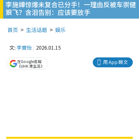
李施嬅惊爆未复合已分手！一理由反被车崇健
狠飞？含泪告别：应该要放手
首页
生活话题
娱乐
文:
李寶怡
2026.01.15
在Google追蹤
用 App 睇文
《UHK 港生活》