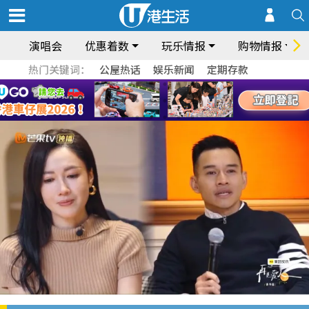
演唱会
优惠着数
玩乐情报
购物情报
热门关键词：
公屋热话
娱乐新闻
定期存款