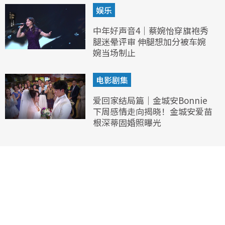
娱乐
中年好声音4｜蔡婉怡穿旗袍秀
腿迷晕评审 伸腿想加分被车婉
婉当场制止
电影剧集
爱回家结局篇｜金城安Bonnie
下周感情走向揭晓！金城安爱苗
根深蒂固婚照曝光