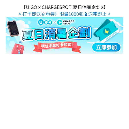
【U GO x CHARGESPOT 夏日消暑企划⚡】
> 打卡即送充电券！限量1000张🔋送完即止 <