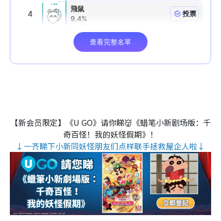
【新会员限定】《U GO》请你睇👹《蜡笔小新剧场版：千
奇百怪！我的妖怪假期》！
↓一齐睇下小新同妖怪朋友们点样联手拯救屋企人啦↓