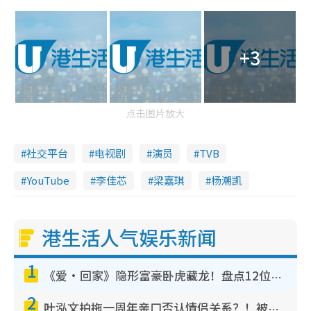
+3
点击图片放大
社交平台
电视剧
演员
TVB
YouTube
李佳芯
梁嘉琪
杨潮凯
港生活人气娱乐新闻
1
《爱·回家》隐形富豪卧虎藏龙！盘点12位财气逼人的有钱艺人：这位美女3亿身家不愁做
2
叶泓文拍拖一周年亲口否认情侣关系？！被质疑感情造假竟称GM“普通同事”