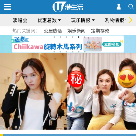
演唱会
优惠着数
玩乐情报
购物情报
热门关键词：
公屋热话
娱乐新闻
定期存款