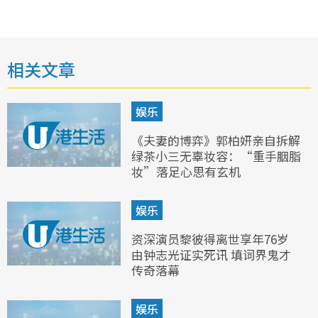
相关文章
娱乐
《夫妻的博弈》郭柏妍亲自拆解
绿茶小三无辜妆容：“重手胭脂
妆”落足心思有玄机
娱乐
资深演员黎彼得离世享年76岁
由钟志光证实死讯 填词界鬼才
传奇落幕
娱乐