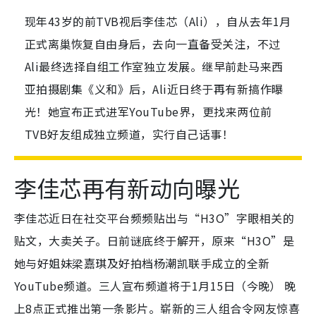
现年43岁的前TVB视后李佳芯（Ali），自从去年1月
正式离巢恢复自由身后，去向一直备受关注，不过
Ali最终选择自组工作室独立发展。继早前赴马来西
亚拍摄剧集《义和》后，Ali近日终于再有新搞作曝
光！她宣布正式进军YouTube界，更找来两位前
TVB好友组成独立频道，实行自己话事！
李佳芯再有新动向曝光
李佳芯近日在社交平台频频贴出与“H3O”字眼相关的
贴文，大卖关子。日前谜底终于解开，原来“H3O”是
她与好姐妹梁嘉琪及好拍档杨潮凯联手成立的全新
YouTube频道。三人宣布频道将于1月15日（今晚） 晚
上8点正式推出第一条影片。崭新的三人组合令网友惊喜