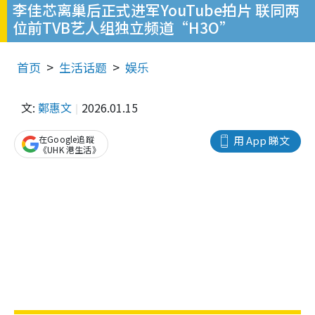
李佳芯离巢后正式进军YouTube拍片 联同两
位前TVB艺人组独立频道“H3O”
首页
生活话题
娱乐
文:
鄭惠文
2026.01.15
在Google追蹤
用 App 睇文
《UHK 港生活》