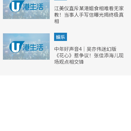
江美仪直斥某港姐食相难看无家
教！当事人手写信曝光揭终极真
相
娱乐
中年好声音4｜吴亦伟迷幻版
《花心》惹争议！张佳添海儿现
场观点相交锋