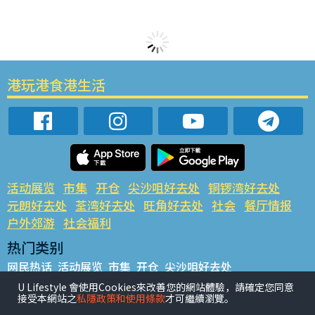
港玩港食港生活
活动展览
市集
开仓
尖沙咀好去处
铜锣湾好去处
元朗好去处
荃湾好去处
旺角好去处
社会
餐厅情报
户外郊游
社会福利
热门类别
网民热话
活动展览
市集
开仓
尖沙咀好去处
铜锣湾好去处
元朗好去处
荃湾好去处
旺角好去处
社会
U Lifestyle 會使用Cookies來改善您的網站體驗，請確定您同意
接受本網站之
私隱政策和使用條款
才可繼續瀏覽。
餐厅情报
户外郊游