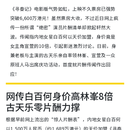
《寻秦记》电影版气势如虹，上映不久票房已强势
突破6,600万港元！虽然票房大收，不过近日网上疯
传一份所谓“绝密”演员片酬清单却掀起轩然大
波。传闻指内地女星白百何以天价加盟，身价竟是
女主角宣萱的10倍，引起影迷激烈讨论。日前，身
兼老板与主演的古天乐亲自率领林峯、宣萱及一众
原班人马出席庆功活动，首度就片酬传闻作出回
应！
网传白百何身价高林峯8倍
古天乐零片酬力撑
根据早前网上流出的“惊人片酬表”，内地女星白百何
以1,500万人民币（约1,689万港元）的天价加盟《寻秦