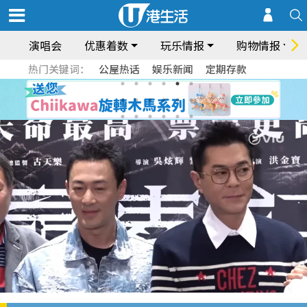
演唱会
优惠着数
玩乐情报
购物情报
热门关键词：
公屋热话
娱乐新闻
定期存款