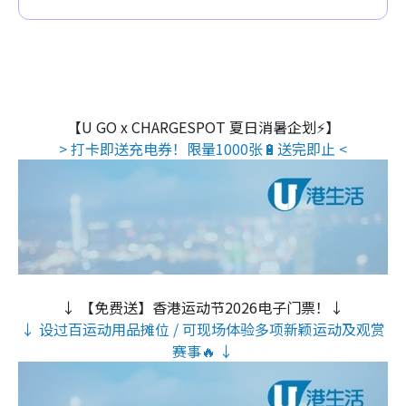
【U GO x CHARGESPOT 夏日消暑企划⚡】
> 打卡即送充电券！限量1000张🔋送完即止 <
↓ 【免费送】香港运动节2026电子门票！↓
↓ 设过百运动用品摊位 / 可现场体验多项新颖运动及观赏
赛事🔥 ↓