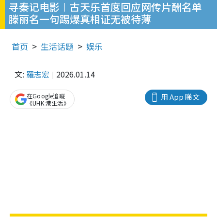
寻秦记电影︱古天乐首度回应网传片酬名单
滕丽名一句踢爆真相证无被待薄
首页
生活话题
娱乐
文:
羅志宏
2026.01.14
在Google追蹤
用 App 睇文
《UHK 港生活》