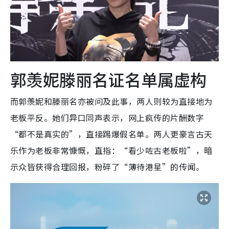
郭羡妮滕丽名证名单属虚构
而郭羡妮和滕丽名亦被问及此事，两人则较为直接地为
老板平反。她们异口同声表示，网上疯传的片酬数字
“都不是真实的”，直接踢爆假名单。两人更豪言古天
乐作为老板非常慷慨，直指：“看少咗古老板啦”，暗
示众皆获得合理回报，粉碎了“薄待港星”的传闻。