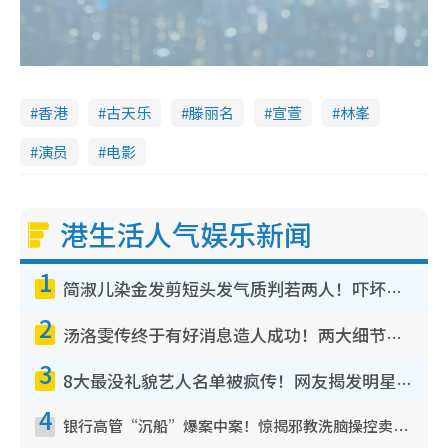
香港
古天乐
滕丽名
宣萱
林峯
演员
电影
港生活人气娱乐新闻
1
简淑儿染金发剪短头发气质判若两人！吓坏老公麦大力都认不出：“你做什么？”
2
汤洛雯传终于有好消息造人成功！两大细节曝孕味极浓引猜测：大肚婆先会咁！
3
8大最没礼貌艺人名单被疯传！网友揭发明星真面目，一致数落这一位是无品天花板？
4
银行高管“沉船”爆案中案！惊揭邪教洗脑操控卖淫被吞600万，幕后黑手讲多错多