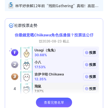
5
林芊妤亲解12年前“残厕Gathering”真相！高层解约一句话重创尊严，至今拒返TVB