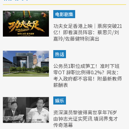
电影剧集
功夫女足香港上映｜票房突破21
亿！即看演员阵容：蔡思贝/刘
嘉玲/佐藤健特别演出
热话
公务员1职位成笋工！准时下班
零OT 辞职比例得0.2%？网友：
考入政府都不容易！附最新教师
薪酬表
娱乐
资深演员黎彼得离世享年76岁
由钟志光证实死讯 填词界鬼才
传奇落幕