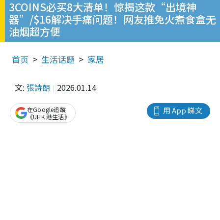
3COINS必买8大清单！惊揭这款“出境神
器”/$16解决手痛问题！网友推免火煮食盒无
油烟超方便
首页
生活话题
家居
文:
張詩朗
2026.01.14
在Google追蹤
用 App 睇文
《UHK 港生活》