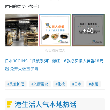
时间的煮食小帮手！
+40
点击图片放大
日本3COINS“微波系列”爆红！6款必买懒人神器18元
起 免开火做玉子烧
头发护理
入厨常识
化妆
日本
家居
港生活人气本地热话