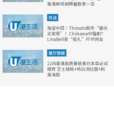
香港麻将胡牌番数表一览
热话
淘宝中招︱Threads疯传“最坑
买家秀”！Chiikawa中辐射？
LinaBell变“纸扎”吓坏网友
餐厅情报
12间香港高质量抵食日本菜必试
推荐 芝士烧蚝+鸡白汤拉面+刺
身海胆