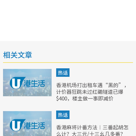
相关文章
热话
香港机场打出租车遇“黑的”，
计价器狂跳未过红磡隧道已爆
$400，楼主做一事即减价
热话
香港麻将计番方法︱三番起胡怎
么计？大三元/十三幺几多番？