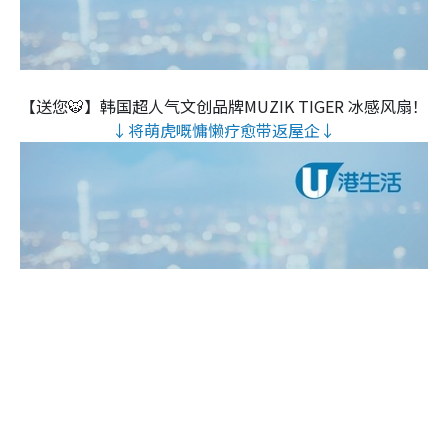
【送您🐯】韩国超人气文创品牌MUZIK TIGER 冰感风扇！
↓将萌虎嘅慵懒疗愈带返屋企↓