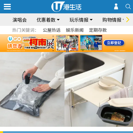
演唱会
优惠着数
玩乐情报
购物情报
热门关键词：
公屋热话
娱乐新闻
定期存款