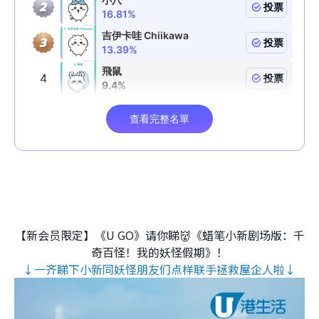
【新会员限定】《U GO》请你睇👹《蜡笔小新剧场版：千
奇百怪！我的妖怪假期》！
↓一齐睇下小新同妖怪朋友们点样联手拯救屋企人啦↓