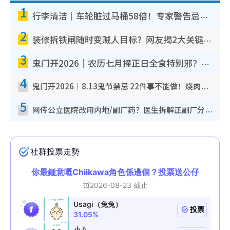
1
行李清洁｜车轮脏过马桶58倍！专家警告忌用酒精擦 教1招免脏手除菌
2
装修拆铁闸随时变贼人目标？网友揭2大关键用途：装新款等于白装？附新旧铁闸分别
3
鬼门开2026｜农历七月撞正日全食特别邪？专家警告切忌做一事！揭4大禁忌+2招保平安
4
鬼门开2026｜8.13鬼节禁忌 22件事不能做！烧肉、刺身要少食？半夜勿吹口哨/打给个电话
5
网传公立医院改用内地/副厂药？医生拆解正副厂分别，揭4类人换药随时出事