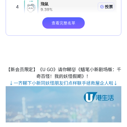
【新会员限定】《U GO》请你睇👹《蜡笔小新剧场版：千
奇百怪！我的妖怪假期》！
↓一齐睇下小新同妖怪朋友们点样联手拯救屋企人啦↓