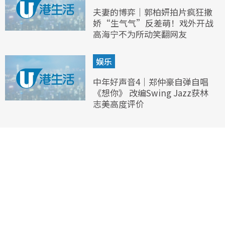
夫妻的博弈｜郭柏妍拍片疯狂撒
娇“生气气”反差萌！戏外开战
高海宁不为所动笑翻网友
娱乐
中年好声音4｜郑仲豪自弹自唱
《想你》 改编Swing Jazz获林
志美高度评价