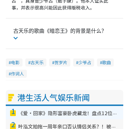
占”，真身是少爷占（甄子康）。他本人证实此
事，并表示很高兴能因此获得版税收入。
古天乐的歌曲《暗恋王》的背景是什么？
电影
古天乐
贺岁片
少爷占
歌曲
作词人
港生活人气娱乐新闻
1
《爱·回家》隐形富豪卧虎藏龙！盘点12位财气逼人的有钱艺人：这位美女3亿身家不愁做
2
叶泓文拍拖一周年亲口否认情侣关系？！被质疑感情造假竟称GM“普通同事”