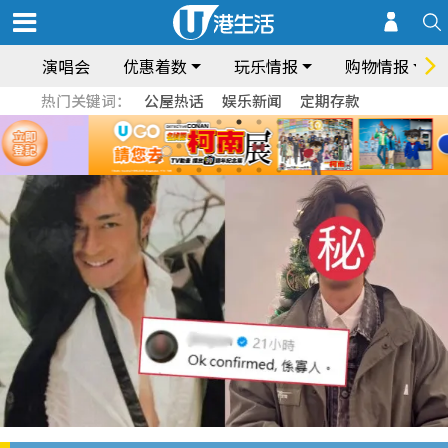
演唱会
优惠着数
玩乐情报
购物情报
热门关键词：
公屋热话
娱乐新闻
定期存款