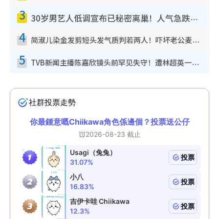
3
30岁男艺人低调宣布已秘密离巢！人气急跌变失踪人口：“这几年过得并不容易”
4
简淑儿染金发剪短头发气质判若两人！吓坏老公麦大力都认不出：“你做什么？”
5
TVB新闻主播陈嘉欣镜头前罕见失守！遭林超英一句话突袭吓坏当场大笑