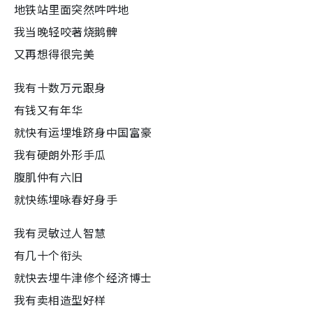
地铁站里面突然吽吽地
我当晚轻咬著烧鹅髀
又再想得很完美
我有十数万元跟身
有钱又有年华
就快有运埋堆跻身中国富豪
我有硬朗外形手瓜
腹肌仲有六旧
就快练埋咏春好身手
我有灵敏过人智慧
有几十个衔头
就快去埋牛津修个经济博士
我有卖相造型好样