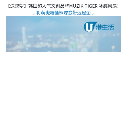
【送您🐯】韩国超人气文创品牌MUZIK TIGER 冰感风扇！
↓将萌虎嘅慵懒疗愈带返屋企↓