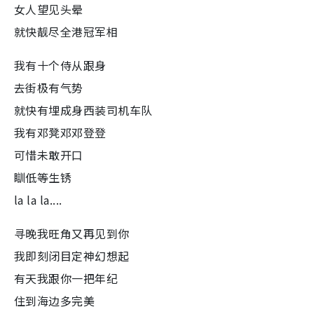
女人望见头晕
就快靓尽全港冠军相
我有十个侍从跟身
去街极有气势
就快有埋成身西装司机车队
我有邓凳邓邓登登
可惜未敢开口
瞓低等生锈
la la la....
寻晚我旺角又再见到你
我即刻闭目定神幻想起
有天我跟你一把年纪
住到海边多完美