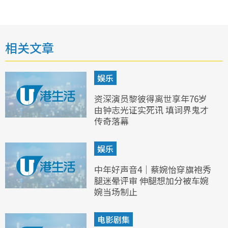
相关文章
娱乐
资深演员黎彼得离世享年76岁
由钟志光证实死讯 填词界鬼才
传奇落幕
娱乐
中年好声音4｜蔡婉怡穿旗袍秀
腿迷晕评审 伸腿想加分被车婉
婉当场制止
电影剧集