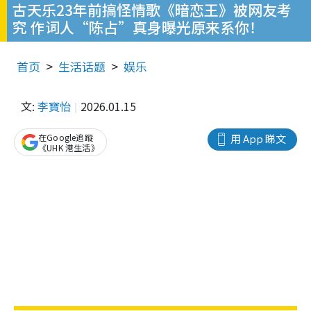
古天乐23年前搞怪情歌《暗恋王》被网友考
究 作词人“陈占”真身曝光原来系你！
首页
生活话题
娱乐
文:
李寶怡
2026.01.15
在Google追蹤
用 App 睇文
《UHK 港生活》