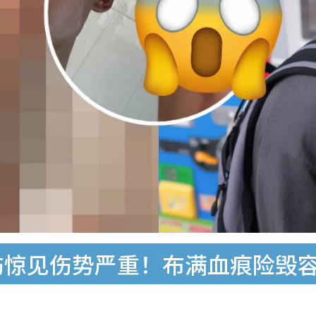
烧伤惊见伤势严重！布满血痕险毁