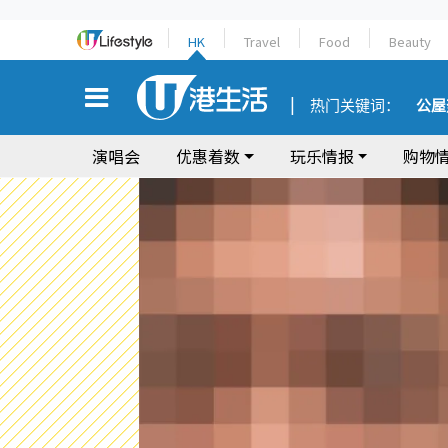
HK
Travel
Food
Beauty
热门关键词：
公屋
演唱会
优惠着数
玩乐情报
购物