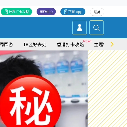
社群打卡攻略
商戶中心
下載 App
繁
简
周围游
18区好去处
香港打卡攻略
主题特集