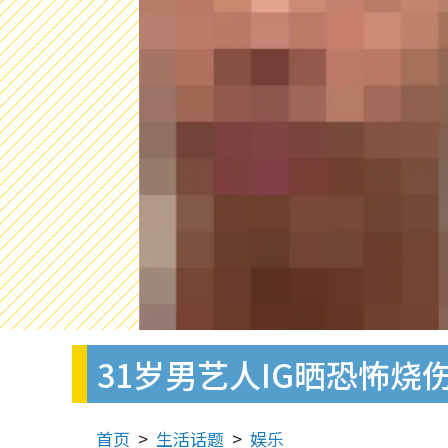
31岁男艺人IG晒恐怖
首页
生活话题
娱乐