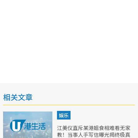
相关文章
娱乐
江美仪直斥某港姐食相难看无家
教！当事人手写信曝光揭终极真