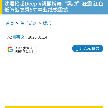
沈殷怡超Deep V跳撒娇舞“晃动”狂震 红色
低胸战衣秀5寸事业线极震撼
首页
生活话题
娱乐
文:
鄭惠文
2026.01.14
在Google追蹤
用 App 睇文
《UHK 港生活》