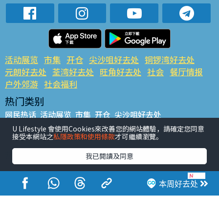
活动展览
市集
开仓
尖沙咀好去处
铜锣湾好去处
元朗好去处
荃湾好去处
旺角好去处
社会
餐厅情报
户外郊游
社会福利
热门类别
网民热话
活动展览
市集
开仓
尖沙咀好去处
铜锣湾好去处
元朗好去处
荃湾好去处
旺角好去处
社会
U Lifestyle 會使用Cookies來改善您的網站體驗，請確定您同意
接受本網站之
私隱政策和使用條款
才可繼續瀏覽。
餐厅情报
户外郊游
热门标签
我已閱讀及同意
#UGO揾好去处
#人气活动推介
#美食社群热话
#亲子玩乐好去处
#ULifestyle应用程式
#限时抢
本周好去处
#UJetso礼物放送
#ULifestyle商户中心
#著数
#网络热话
香港经济日报版权所有©2026