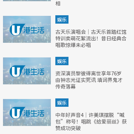
相
娱乐
古天乐演唱会｜古天乐首踏红馆
特训卖萌花絮流出！昔日经典合
唱歌惊爆未必唱
娱乐
资深演员黎彼得离世享年76岁
由钟志光证实死讯 填词界鬼才
传奇落幕
娱乐
中年好声音4｜许美琪摆脱“喊
包”称号！唱跳《给爱丽丝》获
赞成功突破