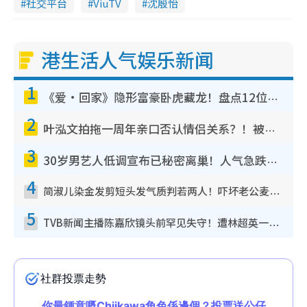
社交平台
ViuTV
沈殷怡
港生活人气娱乐新闻
1
《爱·回家》隐形富豪卧虎藏龙！盘点12位财气逼人的有钱艺人：这位美女3亿身家不愁做
2
叶泓文拍拖一周年亲口否认情侣关系？！被质疑感情造假竟称GM“普通同事”
3
30岁男艺人低调宣布已秘密离巢！人气急跌变失踪人口：“这几年过得并不容易”
4
简淑儿染金发剪短头发气质判若两人！吓坏老公麦大力都认不出：“你做什么？”
5
TVB新闻主播陈嘉欣镜头前罕见失守！遭林超英一句话突袭吓坏当场大笑