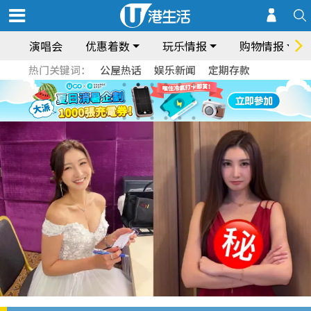
演唱会
优惠着数
玩乐情报
购物情报
热门关键词：
公屋热话
娱乐新闻
定期存款