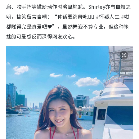
肩、咬手指等撒娇动作时略显尴尬。Shirley亦有自知之
明，搞笑留言自嘲：“仲话要跳舞𠮟😮‍💨 #怀疑人生 #咁
都睇得完是真爱吧❤️”。虽然舞姿不算专业，但这种笨
拙的可爱感反而深得网友欢心。