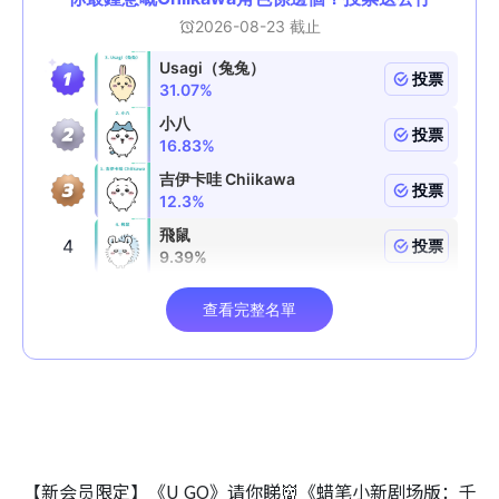
【新会员限定】《U GO》请你睇👹《蜡笔小新剧场版：千