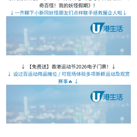
奇百怪！我的妖怪假期》！
↓一齐睇下小新同妖怪朋友们点样联手拯救屋企人啦↓
↓ 【免费送】香港运动节2026电子门票！↓
↓ 设过百运动用品摊位 / 可现场体验多项新颖运动及观赏
赛事🔥 ↓