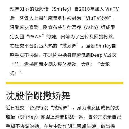
现年31岁的沈殷怡（Shirley）自2018年加入 ViuTV
后，凭傲人上围与魔鬼身材被封为“ViuTV波神”，
深受网友喜爱。刚宣布将与徐㴓乔（Asha）组成限
定女团“PAWS”的她，日前为了宣传及回馈粉丝，
在社交平台挑战大热的“撒娇舞”。虽然Shirley自
嘲手脚不协调，不过片中她身穿超低胸Deep V战衣
上阵，震撼画面令网友集体暴动，大叫：“太犯
规！”
沈殷怡跳撒娇舞
近日社交平台流行跳“撒娇舞”，身为准女团成员的沈
殷怡（Shirley）亦跟上潮流挑战一番。曾公开表示自己
手脚不协调的她，在片中动作明显带点生硬，做出摇