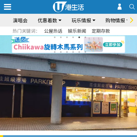
演唱会
优惠着数
玩乐情报
购物情报
热门关键词：
公屋热话
娱乐新闻
定期存款