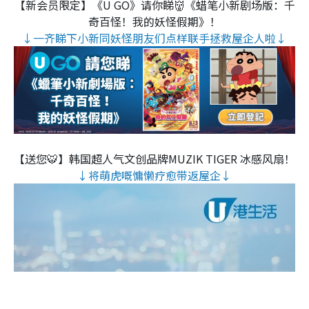
【新会员限定】《U GO》请你睇👹《蜡笔小新剧场版：千
奇百怪！我的妖怪假期》！
↓一齐睇下小新同妖怪朋友们点样联手拯救屋企人啦↓
【送您🐯】韩国超人气文创品牌MUZIK TIGER 冰感风扇！
↓将萌虎嘅慵懒疗愈带返屋企↓