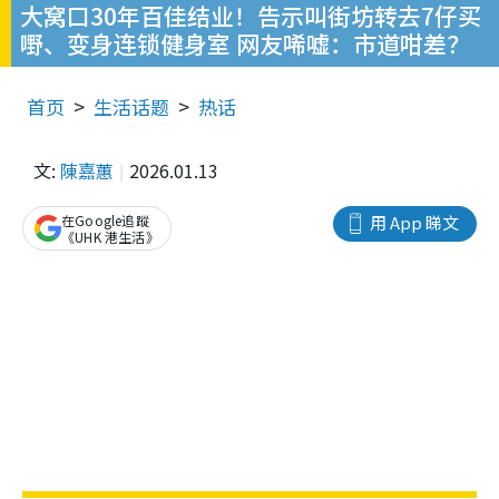
大窝口30年百佳结业！告示叫街坊转去7仔买
嘢、变身连锁健身室 网友唏嘘：市道咁差？
首页
生活话题
热话
文:
陳嘉蕙
2026.01.13
在Google追蹤
用 App 睇文
《UHK 港生活》