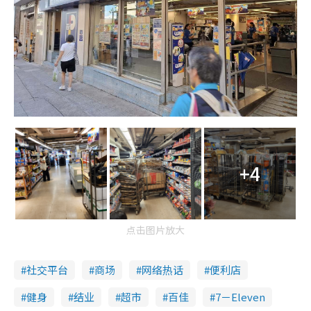
+4
点击图片放大
社交平台
商场
网络热话
便利店
健身
结业
超市
百佳
7－Eleven