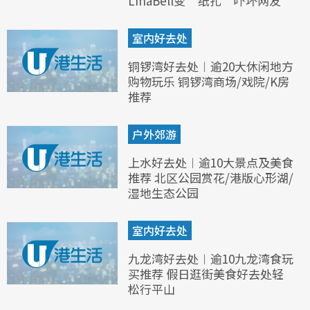
LinaBell变“纸扎”吓坏网友
室内好去处
铜锣湾好去处︱逾20大休闲地方
购物玩乐 铜锣湾商场/戏院/K房
推荐
户外郊游
上水好去处︱逾10大景点及美食
推荐 北区公园赏花/港版心形湖/
湿地生态公园
室内好去处
九龙湾好去处︱逾10九龙湾食玩
买推荐 假日逛街美食好去处轻
松行平山