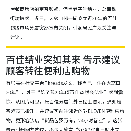
屋邨商场店铺更替频繁，但当老字号结业，总牵动
街坊情感。近日，大窝口邨一间屹立近30年的百佳
超级市场分店突然宣布关闭，引起居民广泛关注与
讨论。
百佳结业突如其来 告示建议
顾客转往便利店购物
有居民在社交平台Threads发文，称自己“住在大窝口
20年”，对于“陪了我20年嘅百佳竟然会结业”感到震
惊。从图片可见，原百佳分店门外已贴上告示，通知顾
客超市已搬迁，并建议可前往邻近的7-ELEVEN便利店购
物，更形容该店“货品包罗万有，24小时营业”。这张
告示引起网友热议，不少人笑言“好似7仔自己贴出来