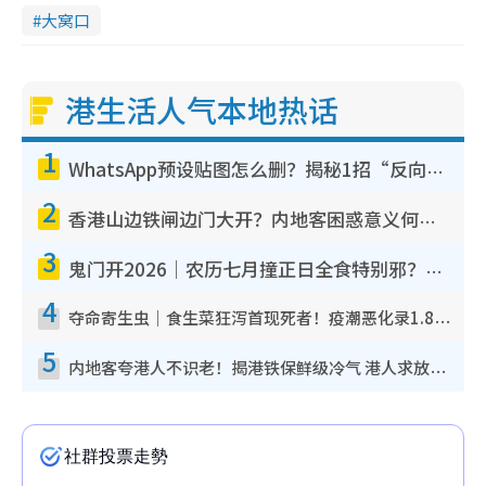
大窝口
港生活人气本地热话
1
WhatsApp预设贴图怎么删？揭秘1招“反向操作”还原简洁界面 附3步实测教程
2
香港山边铁闸边门大开？内地客困惑意义何在！网友神回复：这种叫法理性防御
3
鬼门开2026｜农历七月撞正日全食特别邪？专家警告切忌做一事！揭4大禁忌+2招保平安
4
夺命寄生虫｜食生菜狂泻首现死者！疫潮恶化录1.8万宗病例 揭洗菜3大谬误
5
内地客夸港人不识老！揭港铁保鲜级冷气 港人求放过：别投诉