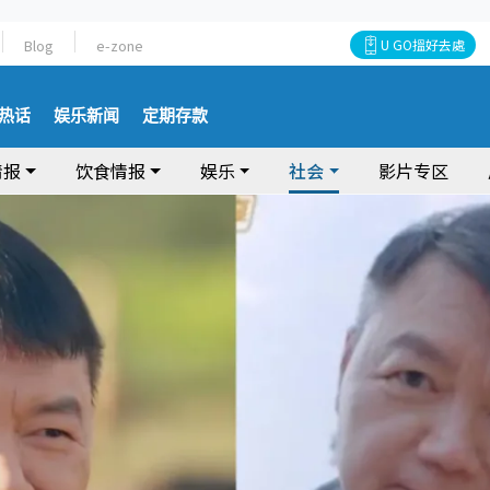
Blog
e-zone
U GO搵好去處
热话
娱乐新闻
定期存款
情报
饮食情报
娱乐
社会
影片专区