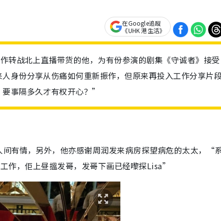
在Google追蹤
《UHK 港生活》
振作转战北上直播带货的他，为有份参演的剧集《守诚者》接受
来人身份分享从伤痛如何重新振作，但原来再投入工作分享片
，要事隔多久才有权开心？”
人间有情，另外，他亦感谢周润发来病房探望病危的太太，“
)工作，佢上昼搵发哥，发哥下画已经嚟探Lisa”