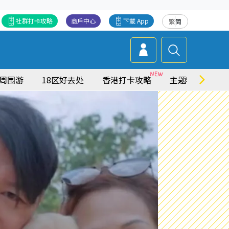
社群打卡攻略
商戶中心
下載 App
繁
简
周围游
18区好去处
香港打卡攻略
主题特集