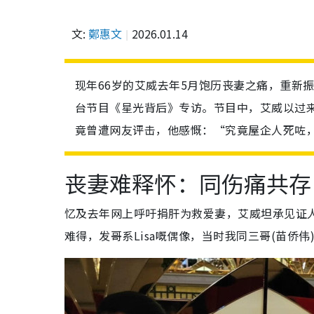
文:
鄭惠文
2026.01.14
现年66岁的艾威去年5月饱历丧妻之痛，重新
台节目《星光背后》专访。节目中，艾威以过
竟曾遭网友评击，他感慨：“究竟屋企人死咗
丧妻难释怀：同伤痛共存
忆及去年网上呼吁捐肝为救爱妻，艾威坦承见证
难得，发哥系Lisa嘅偶像，当时我同三哥(苗侨伟