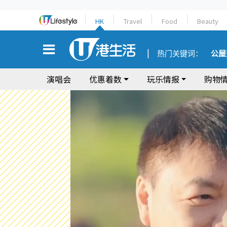
HK
Travel
Food
Beauty
热门关键词：
公屋
演唱会
优惠着数
玩乐情报
购物