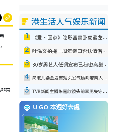
港生活人气娱乐新闻
1
电
《爱·回家》隐形富豪卧虎藏龙！盘点12位财气逼人的有钱艺人：这位美女3亿身家不愁做
段，
2
叶泓文拍拖一周年亲口否认情侣关系？！被质疑感情造假竟称GM“普通同事”
3
30岁男艺人低调宣布已秘密离巢！人气急跌变失踪人口：“这几年过得并不容易”
4
简淑儿染金发剪短头发气质判若两人！吓坏老公麦大力都认不出：“你做什么？”
5
系非常
TVB新闻主播陈嘉欣镜头前罕见失守！遭林超英一句话突袭吓坏当场大笑
U GO 本週好去處