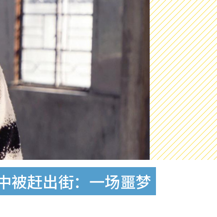
雨中被赶出街：一场噩梦