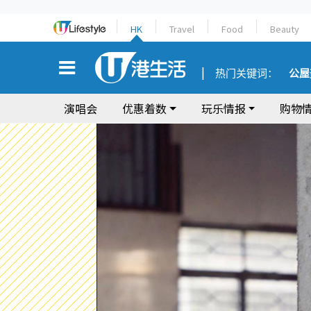
HK
Travel
Food
Beauty
热门关键词：
公屋
演唱会
优惠着数
玩乐情报
购物