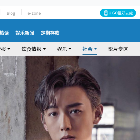
Blog
e-zone
U GO搵好去處
热话
娱乐新闻
定期存款
情报
饮食情报
娱乐
社会
影片专区