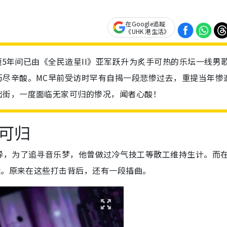
在Google追蹤
《UHK 港生活》
短短5年间已由《全民造星II》亚军跃升为炙手可热的乐坛一线男
历尽辛酸。MC早前受访时罕有自揭一段悲惨过去，重提当年惨
出街，一度面临无家可归的惨况，闻者心酸！
可归
异，为了追寻音乐梦，他曾做过冷气技工等散工维持生计。而
逝。原来在这些打击背后，还有一段插曲。