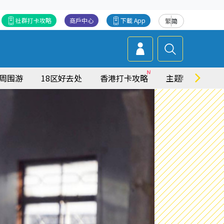
社群打卡攻略
商戶中心
下載 App
繁
简
周围游
18区好去处
香港打卡攻略
主题特集