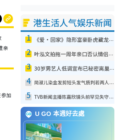
港生活人气娱乐新闻
1
歌
《爱·回家》隐形富豪卧虎藏龙！盘点12位财气逼人的有钱艺人：这位美女3亿身家不愁做
遭亲
2
叶泓文拍拖一周年亲口否认情侣关系？！被质疑感情造假竟称GM“普通同事”
3
30岁男艺人低调宣布已秘密离巢！人气急跌变失踪人口：“这几年过得并不容易”
4
简淑儿染金发剪短头发气质判若两人！吓坏老公麦大力都认不出：“你做什么？”
5
在参加
TVB新闻主播陈嘉欣镜头前罕见失守！遭林超英一句话突袭吓坏当场大笑
U GO 本週好去處