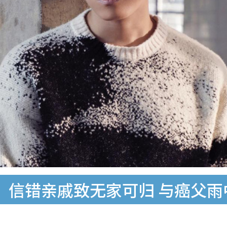
！信错亲戚致无家可归 与癌父