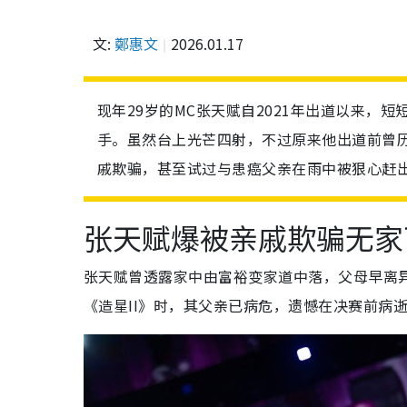
文:
鄭惠文
2026.01.17
现年29岁的MC张天赋自2021年出道以来，
手。虽然台上光芒四射，不过原来他出道前曾
戚欺骗，甚至试过与患癌父亲在雨中被狠心赶
张天赋爆被
亲戚欺骗
无家
张天赋
曾透露家中由富裕变家道中落，父母早离
《造星II》时，其父亲已病危，遗憾在决赛前病