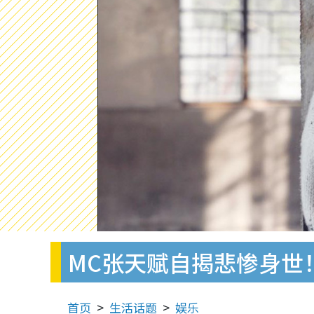
MC张天赋自揭悲惨身世
首页
生活话题
娱乐