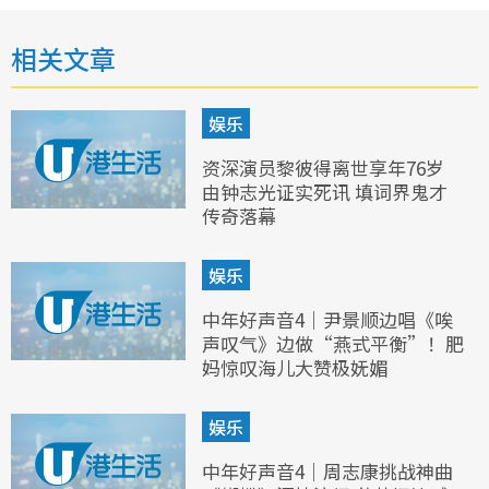
相关文章
娱乐
资深演员黎彼得离世享年76岁
由钟志光证实死讯 填词界鬼才
传奇落幕
娱乐
中年好声音4｜尹景顺边唱《唉
声叹气》边做“燕式平衡”！肥
妈惊叹海儿大赞极妩媚
娱乐
中年好声音4｜周志康挑战神曲