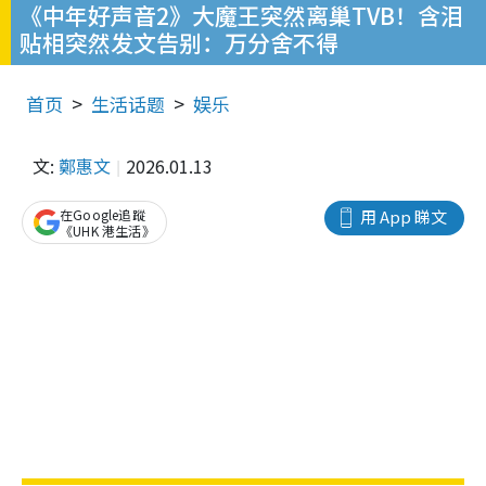
《中年好声音2》大魔王突然离巢TVB！含泪
贴相突然发文告别：万分舍不得
首页
生活话题
娱乐
文:
鄭惠文
2026.01.13
在Google追蹤
用 App 睇文
《UHK 港生活》