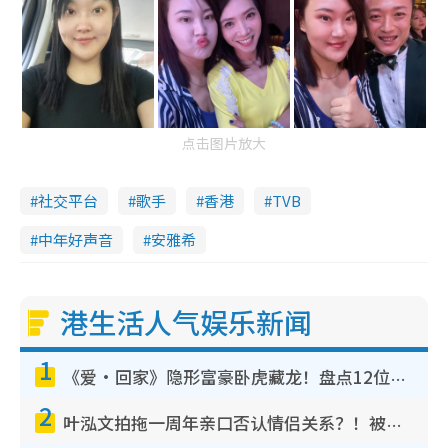
点击图片放大
社交平台
歌手
香港
TVB
中年好声音
安雅希
港生活人气娱乐新闻
1
《爱·回家》隐形富豪卧虎藏龙！盘点12位财气逼人的有钱艺人：这位美女3亿身家不愁做
2
叶泓文拍拖一周年亲口否认情侣关系？！被质疑感情造假竟称GM“普通同事”