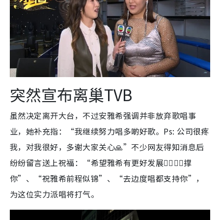
突然宣布离巢TVB
虽然决定离开大台，不过安雅希强调并非放弃歌唱事
业，她补充指：“我继续努力唱多啲好歌。Ps: 公司很疼
我，对我很好，多谢大家关心🙏”不少网友得知消息后
纷纷留言送上祝福：“希望雅希有更好发展👍🏻💪🏻撑
你”、“祝雅希前程似锦”、“去边度唱都支持你”，
为这位实力派唱将打气。