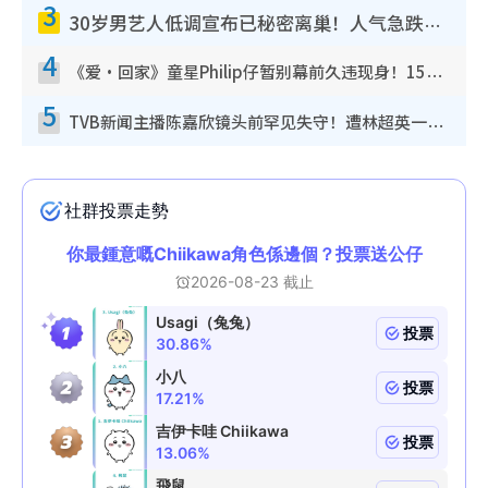
3
30岁男艺人低调宣布已秘密离巢！人气急跌变失踪人口：“这几年过得并不容易”
4
《爱·回家》童星Philip仔暂别幕前久违现身！15岁近况暴风成长长高变帅气少年
5
TVB新闻主播陈嘉欣镜头前罕见失守！遭林超英一句话突袭吓坏当场大笑