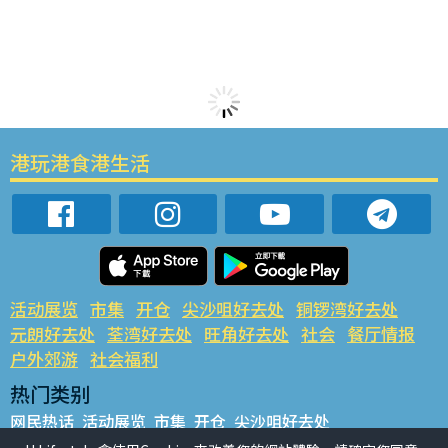
港玩港食港生活
活动展览
市集
开仓
尖沙咀好去处
铜锣湾好去处
元朗好去处
荃湾好去处
旺角好去处
社会
餐厅情报
户外郊游
社会福利
热门类别
网民热话
活动展览
市集
开仓
尖沙咀好去处
铜锣湾好去处
元朗好去处
荃湾好去处
旺角好去处
社会