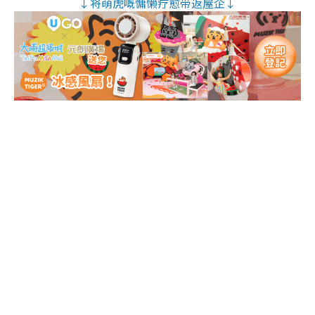
↓将萌虎嘅慵懒疗愈带返屋企↓