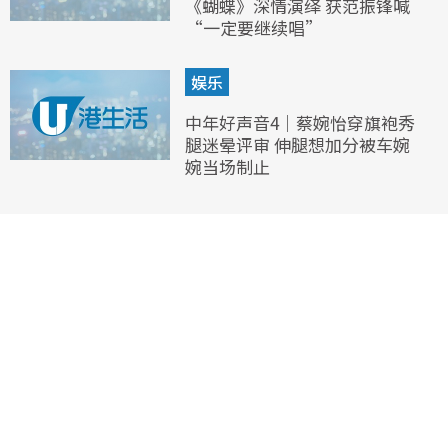
《蝴蝶》深情演绎 获范振锋喊
“一定要继续唱”
娱乐
中年好声音4｜蔡婉怡穿旗袍秀
腿迷晕评审 伸腿想加分被车婉
婉当场制止