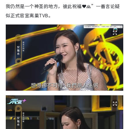
我仍然是一个神圣的地方，彼此祝福❤️🙏”一番言论疑
似正式官宣离巢TVB。