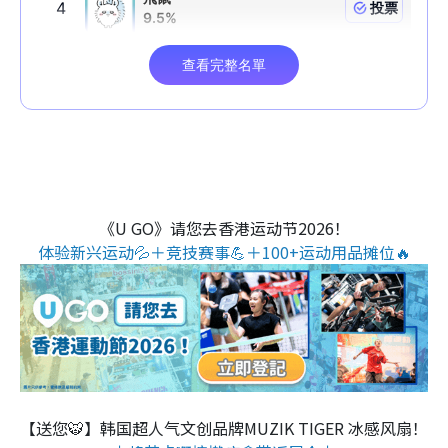
《U GO》请您去香港运动节2026！
体验新兴运动💦＋竞技赛事💪＋100+运动用品摊位🔥
【送您🐯】韩国超人气文创品牌MUZIK TIGER 冰感风扇！