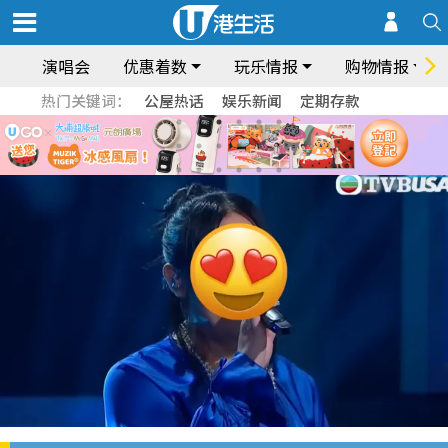
演唱会
优惠着数
玩乐情报
购物情报
热门关键词：
公屋热话
娱乐新闻
定期存款