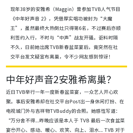
现年38岁的安雅希（Maggin）曾参加TVB人气节目
《中年好声音 2》，凭借厚实唱功被封为“大魔
王”，虽然最终大热倒灶只得第6名，不过赛后亦顺
利签约入行，不时与“中声”战友开骚。讵料时隔
不久，日前她出席TVB新春盆菜宴后，竟突然在社
交平台发文疑宣布离巢，令不少网友感到惊讶！
中年好声音2安雅希离巢？
近日TVB举行一年一度新春盆菜宴，一众艺人开心欢
聚。事后安雅希却在社交平台Post出一身休闲打扮、在
电视城门外与吉祥物TVBuddy的合照。她感性写道：
“万分舍不得...昨晚应该是本人于 TVB 最后一次食盆菜
宴🥹开心、感动、暖心、欢笑、向上、泪水... TVB 对于