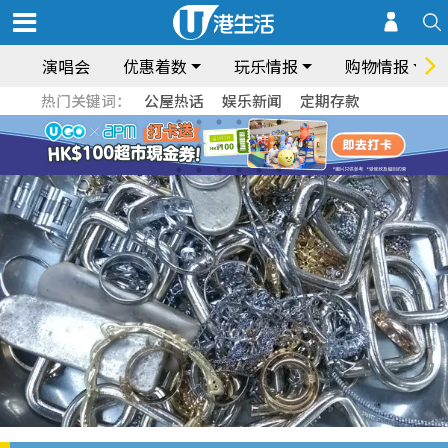
演唱会
优惠着数
玩乐情报
购物情报
热门关键词：
公屋热话
娱乐新闻
定期存款