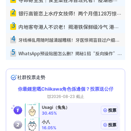
夺命寄生虫｜食生菜狂泻首现死者！疫潮恶化录1.8万宗病例 揭洗菜3大谬误
2
银行高管恋上水疗女技师！两个月借128万惊觉“沉船”沉落火海 揭背后疑似邪教操控卖淫
3
内地客夸港人不识老！揭港铁保鲜级冷气 港人求放过：别投诉
4
牙线棒乱用随时越清越糟糕！牙医惊揭盲目过户细菌恐致蛀牙：这种才是日常真保养
5
WhatsApp预设贴图怎么删？揭秘1招“反向操作”还原简洁界面 附3步实测教程