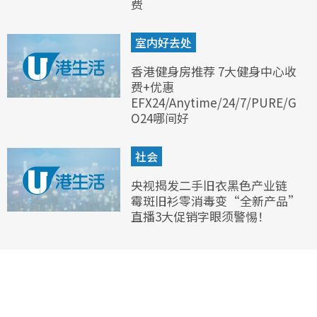
费
室内好去处
香港健身房推荐 7大健身中心收
费+优惠
EFX24/Anytime/24/7/PURE/G
O24哪间好
社会
央视揭发二手旧衣黑色产业链
霉斑旧衫零消毒变“全新产品”
直播3大促销字眼须警惕！