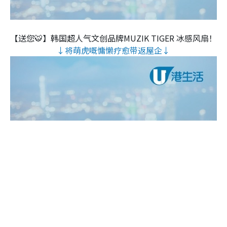
【送您🐯】韩国超人气文创品牌MUZIK TIGER 冰感风扇！
↓将萌虎嘅慵懒疗愈带返屋企↓