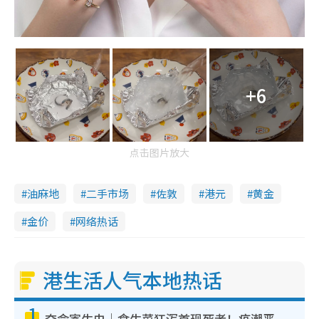
+6
点击图片放大
油麻地
二手市场
佐敦
港元
黄金
金价
网络热话
港生活人气本地热话
1