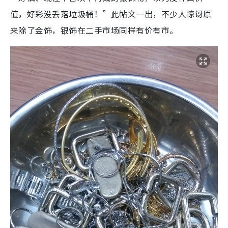
值，好彩没丢落垃圾桶！”此帖文一出，不少人惊讶原
来除了金饰，银饰在二手市场同样有价有市。