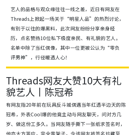
艺人的品格与观众缘往往一线之差，近日有网友在
Threads上掀起一场关于“明星人品”的热烈讨论，
有别于以往的爆黑料，此次网友纷纷分享亲身经
历，点名赞扬10位私下极度亲民、有礼貌的艺人。
名单中除了当红偶像，其中一位更被公认为“零负
评男神”，行径暖透人心！
Threads网友大赞10大有礼
貌艺人丨
陈冠希
有网友指20年前在玩具反斗城偶遇当年红透半边天的陈
冠希，外表Cool爆的他竟主动与网友聊天，问对方几
岁、做这份工多久。当网友随手撕下一张纸求签名时，
他亦大方答应，完全零架子，令该网友将签名珍藏至