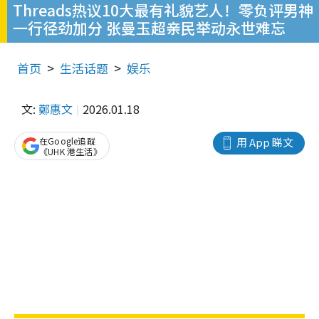
Threads热议10大最有礼貌艺人！零负评男神
一行径劲加分 张曼玉超亲民举动永世难忘
首页
生活话题
娱乐
文:
鄭惠文
2026.01.18
在Google追蹤
用 App 睇文
《UHK 港生活》