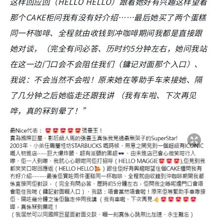
这样回应回（HELLO HELLO）跟着她好有兴趣这样望着
那个CAKE柜问我有没有好介绍……最后她买了两个蛋糕
同一杯咖啡、全程就由收钱到冲咖啡期间我都是直接跟
她对谈，（完全有问必答、历时约5分钟左右，她问我站
在这一边门口会不会阻住我们（鏞记对面那个入口）、
我说：不会当然不会啦！原来她在等助手车来接她、隔
了几分钟之后她临走还跟我讲 （我有车啦、下次再见
哗，真的冧到晕了！”