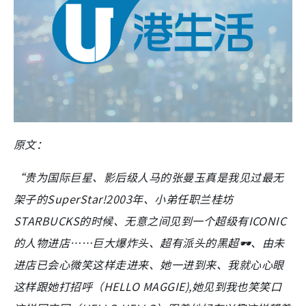
原文：
“贵为国际巨星、影后级人马的张曼玉真是我见过最无
架子的SuperStar!
2003年、小弟任职兰桂坊
STARBUCKS的时候、无意之间见到一个超级有ICONIC
的人物进店……巨大爆炸头、超有派头的黑超🕶️、由未
进店已会心微笑这样走进来、她一进到来、我就心心眼
这样跟她打招呼（HELLO MAGGIE),她见到我也笑笑口