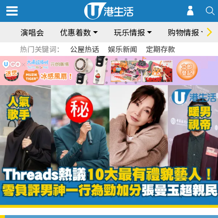
演唱会
优惠着数
玩乐情报
购物情报
热门关键词：
公屋热话
娱乐新闻
定期存款