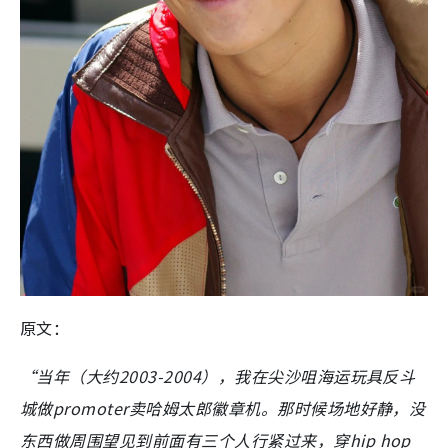
原文：
“当年（大约2003-2004），我在尖沙咀海运玩具反斗
城做promoter卖哈姆太郎徽章机。
那时候场地好静，没
东西做周围望见到前面有三个人行紧过来，穿hip hop