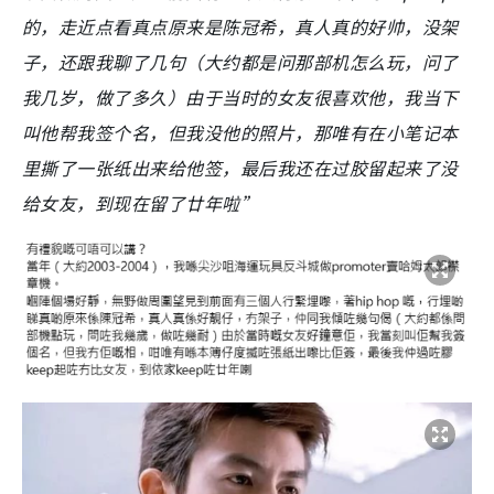
的，走近点看真点原来是陈冠希，真人真的好帅，没架
子，还跟我聊了几句（大约都是问那部机怎么玩，问了
我几岁，做了多久）由于当时的女友很喜欢他，我当下
叫他帮我签个名，但我没他的照片，那唯有在小笔记本
里撕了一张纸出来给他签，最后我还在过胶留起来了没
给女友，到现在留了廿年啦”