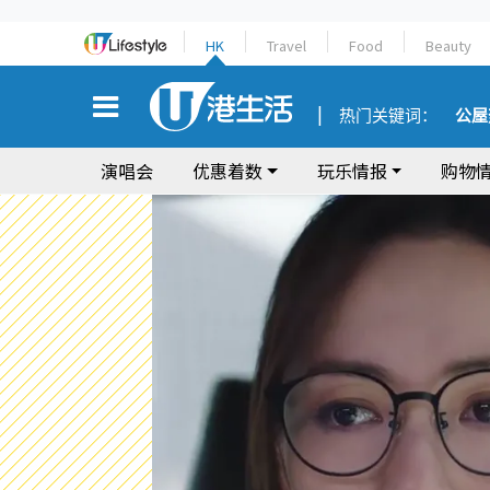
HK
Travel
Food
Beauty
热门关键词：
公屋
演唱会
优惠着数
玩乐情报
购物