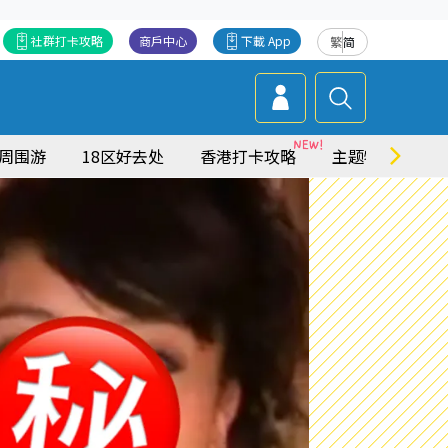
社群打卡攻略
商戶中心
下載 App
繁
简
周围游
18区好去处
香港打卡攻略
主题特集