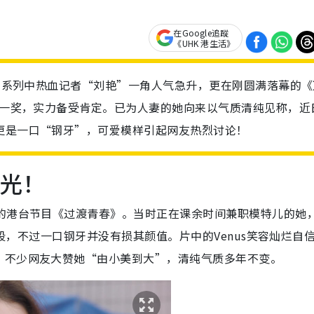
在Google追蹤
《UHK 港生活》
王》系列中热血记者“刘艳”一角人气急升，更在刚圆满落幕的《
角”一奖，实力备受肯定。已为人妻的她向来以气质清纯见称，近
更是一口“钢牙”，可爱模样引起网友热烈讨论！
曝光！
演的港台节目《过渡青春》。当时正在课余时间兼职模特儿的她
阶段，不过一口钢牙并没有损其颜值。片中的Venus笑容灿烂自
。不少网友大赞她“由小美到大”，清纯气质多年不变。