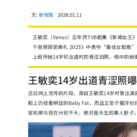
文:
麥瑞雅
2026.01.11
王敏奕（Venus）近年凭TVB剧集《新闻女
千星辉颁奖典礼 2025》中勇夺“最佳女配
上疯传她14岁初出道时的青涩旧照，相中的她
王敏奕14岁出道青涩照
近日网上流传的片段，源自王敏奕14岁时曾出
脸上仍挂着明显的Baby Fat，而且正处于箍牙
官轮廓与现在分别不大，绝对是天生的美人胚子