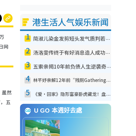
港生活人气娱乐新闻
1
万
简淑儿染金发剪短头发气质判若两人！吓坏老公麦大力都认不出：“你做什么？”
日网
2
汤洛雯传终于有好消息造人成功！两大细节曝孕味极浓引猜测：大肚婆先会咁！
3
五索亲揭10年前负债人生逆袭奇迹！全靠去一地方转运后即遇上马先生
4
林芊妤亲解12年前“残厕Gathering”真相！高层解约一句话重创尊严，至今拒返TVB
5
，虽然
《爱·回家》隐形富豪卧虎藏龙！盘点12位财气逼人的有钱艺人：这位美女3亿身家不愁做
信，五
U GO 本週好去處