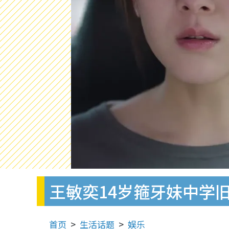
王敏奕14岁箍牙妹中学
首页
生活话题
娱乐