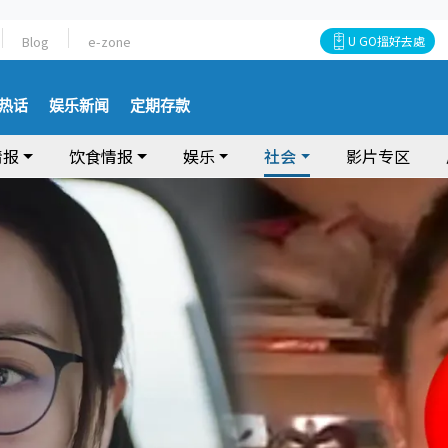
Blog
e-zone
U GO搵好去處
热话
娱乐新闻
定期存款
情报
饮食情报
娱乐
社会
影片专区