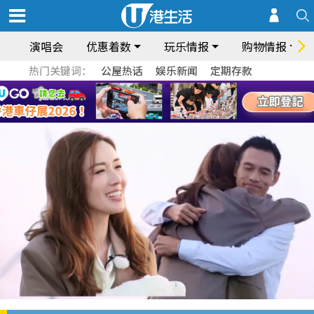
演唱会
优惠着数
玩乐情报
购物情报
热门关键词：
公屋热话
娱乐新闻
定期存款