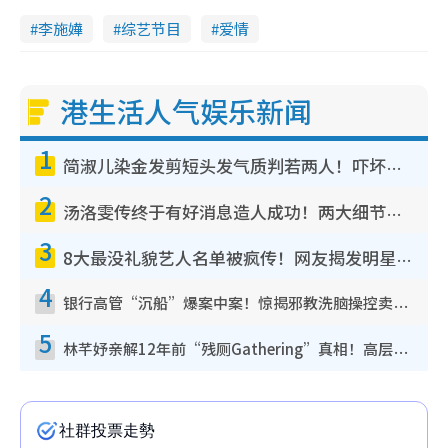
李施嬅
综艺节目
爱情
港生活人气娱乐新闻
1
简淑儿染金发剪短头发气质判若两人！吓坏老公麦大力都认不出：“你做什么？”
2
汤洛雯传终于有好消息造人成功！两大细节曝孕味极浓引猜测：大肚婆先会咁！
3
8大最没礼貌艺人名单被疯传！网友揭发明星真面目，一致数落这一位是无品天花板？
4
银行高管“沉船”爆案中案！惊揭邪教洗脑操控卖淫被吞600万，幕后黑手讲多错多
5
林芊妤亲解12年前“残厕Gathering”真相！高层解约一句话重创尊严，至今拒返TVB