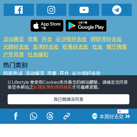
活动展览
市集
开仓
尖沙咀好去处
铜锣湾好去处
元朗好去处
荃湾好去处
旺角好去处
社会
餐厅情报
户外郊游
社会福利
热门类别
网民热话
活动展览
市集
开仓
尖沙咀好去处
铜锣湾好去处
元朗好去处
荃湾好去处
旺角好去处
社会
U Lifestyle 會使用Cookies來改善您的網站體驗，請確定您同意
接受本網站之
私隱政策和使用條款
才可繼續瀏覽。
餐厅情报
户外郊游
热门标签
我已閱讀及同意
#UGO揾好去处
#人气活动推介
#美食社群热话
#亲子玩乐好去处
#ULifestyle应用程式
#限时抢
本周好去处
#UJetso礼物放送
#ULifestyle商户中心
#著数
#网络热话
香港经济日报版权所有©2026