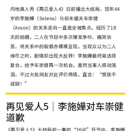
内地真人秀《再见爱人4》日前播出大结局，现年44
岁的李施嬅（Selena）与前未婚夫车崇健
（Anson）的关系走向一直是全城焦点。经历了18
天的拍摄，二人在节目中多次爆发争吵、痛哭诉
苦，将关系中的裂痕赤裸裸呈现。当观众以为二人
缘尽之时，剧情却出现大反转！李施嬅最终竟选择
复合，给予车崇健再一次机会。虽然当事人感动落
泪，不过大批网友对此评价两极，直言：“恨铁不
成钢！”
再见爱人5｜李施嬅对车崇健
道歉
《再见爱人5》大结局前一集的“36问”环节中，李施嬅