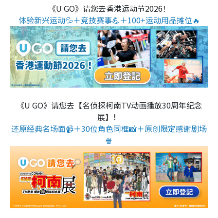
《U GO》请您去香港运动节2026！
体验新兴运动💦＋竞技赛事💪＋100+运动用品摊位🔥
《U GO》请您去【名侦探柯南TV动画播放30周年纪念
展】！
还原经典名场面📹＋30位角色同框📸＋原创限定感谢剧场
🍿