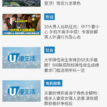
登顶！饱览九龙景色
热话
10大男人出轨征兆：中7个要小
心 手机不离手中招！专家拆解
男人外遇行为及心态
社会
大学弹性收生安排|DSE失手踏
脚？9间联招院校弹性收生成绩
要求门槛适用学科一览
电影剧集
夫妻的博弈高海宁角色全解构：
癌末人妻变女强人逆袭 演技超
群获看好争视后