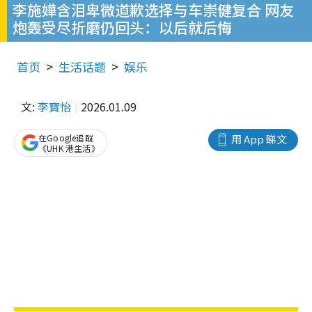
李施嬅含泪卑微道歉选择与车崇健复合 网友
炮轰受尽折磨仍回头：以后就后悔
首页
生活话题
娱乐
文:
李寶怡
2026.01.09
在Google追蹤
用 App 睇文
《UHK 港生活》