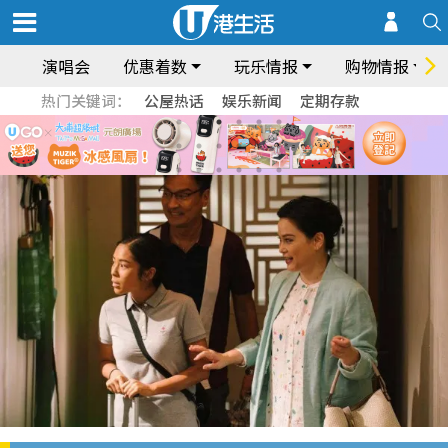
演唱会
优惠着数
玩乐情报
购物情报
热门关键词：
公屋热话
娱乐新闻
定期存款