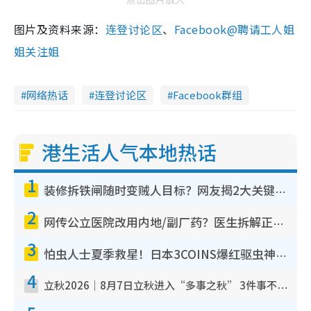
图片及资料来源：
连登讨论区
、
Facebook@聘请工人姐
姐关注姐
网络热话
连登讨论区
Facebook群组
港生活人气本地热话
1
装修拆铁闸随时变贼人目标？网友揭2大关键用途：装新款等于白装？附新旧铁闸分别
2
网传公立医院改用内地/副厂药？医生拆解正副厂分别，揭4类人换药随时出事
3
怕虫人士夏季救星！日本3COINS爆红驱虫神器$45起 1招“全程免触碰”轻松搞定小强
4
立秋2026｜8月7日立秋进入“多事之秋” 3件事不可做！专家教6招开运 清杂物／钱包纳气接好运