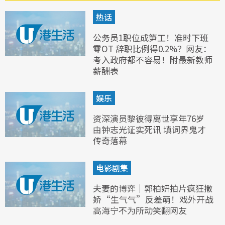
热话
公务员1职位成笋工！准时下班
零OT 辞职比例得0.2%？网友：
考入政府都不容易！附最新教师
薪酬表
娱乐
资深演员黎彼得离世享年76岁
由钟志光证实死讯 填词界鬼才
传奇落幕
电影剧集
夫妻的博弈｜郭柏妍拍片疯狂撒
娇“生气气”反差萌！戏外开战
高海宁不为所动笑翻网友