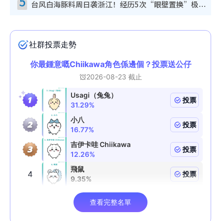
5
台风白海豚料周日袭浙江！经历5次“眼壁置换”极罕见 成登陆内地最长途台风