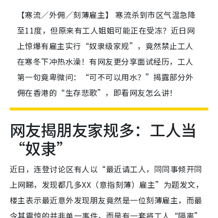
【寒流／外佣／刻薄雇主】 寒流杀到市区气温急降
至11度，但原来有工人姐姐可能正在受冻？近日网
上惊爆有雇主实行“奴隶级家规”，竟然禁止工人
在寒冬下冲热水澡！有网友更分享面试经历，工人
第一句竟卑微问：“可不可以用水？”揭露部分外
佣在香港的“生存悲歌”，即看网友怎么讲！
网友揭朋友家规多：工人当
“奴隶”
近日，连登讨论区有人以“最近请工人，同同事倾开同
上网睇，发现都几多XX（意指刻薄）雇主”为题发文，
楼主表示最近意外发现朋友竟然是一位刻薄雇主，而最
令其震惊的并非单一事件，而是有一套将工人“隔离”