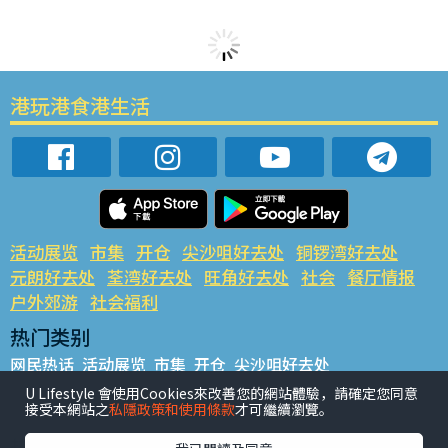
港玩港食港生活
活动展览
市集
开仓
尖沙咀好去处
铜锣湾好去处
元朗好去处
荃湾好去处
旺角好去处
社会
餐厅情报
户外郊游
社会福利
热门类别
网民热话
活动展览
市集
开仓
尖沙咀好去处
铜锣湾好去处
元朗好去处
荃湾好去处
旺角好去处
社会
U Lifestyle 會使用Cookies來改善您的網站體驗，請確定您同意
接受本網站之
私隱政策和使用條款
才可繼續瀏覽。
餐厅情报
户外郊游
热门标签