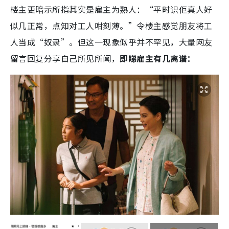
楼主更暗示所指其实是雇主为熟人：“平时识佢真人好
似几正常，点知对工人咁刻薄。”令楼主感觉朋友将工
人当成“奴隶”。但这一现象似乎并不罕见，大量网友
留言回复分享自己所见所闻，
即睇雇主有几离谱：