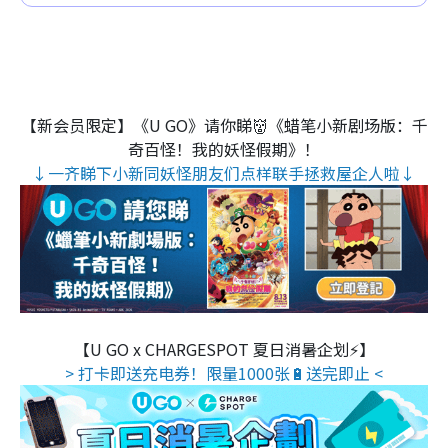
【新会员限定】《U GO》请你睇👹《蜡笔小新剧场版：千
奇百怪！我的妖怪假期》！
↓一齐睇下小新同妖怪朋友们点样联手拯救屋企人啦↓
【U GO x CHARGESPOT 夏日消暑企划⚡】
> 打卡即送充电券！限量1000张🔋送完即止 <