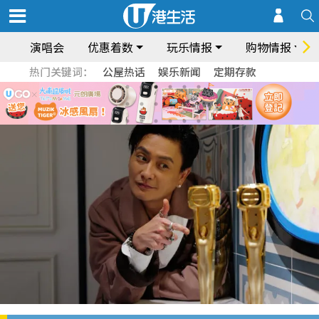
演唱会
优惠着数
玩乐情报
购物情报
热门关键词：
公屋热话
娱乐新闻
定期存款