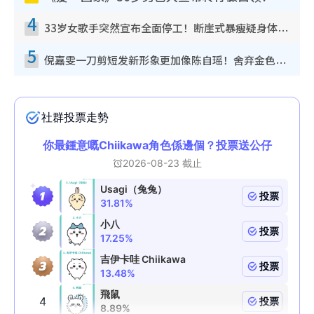
4
33岁女歌手突然宣布全面停工！断崖式暴瘦疑身体亮红灯！声明曝：将暂时淡出
5
倪嘉雯一刀剪短发新形象更加像陈自瑶！舍弃金色长发造型气质大变超惊喜