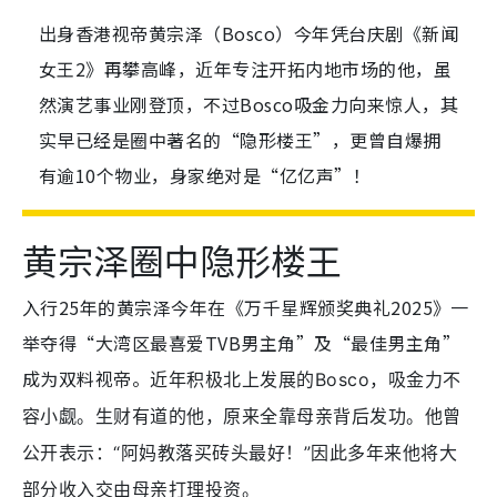
出身香港视帝黄宗泽（Bosco）今年凭台庆剧《新闻
女王2》再攀高峰，近年专注开拓内地市场的他，虽
然演艺事业刚登顶，不过Bosco吸金力向来惊人，其
实早已经是圈中著名的“隐形楼王”，更曾自爆拥
有逾10个物业，身家绝对是“亿亿声”！
黄宗泽圈中隐形楼王
入行25年的黄宗泽今年在《万千星辉颁奖典礼2025》一
举夺得“大湾区最喜爱TVB男主角”及“最佳男主角”
成为双料视帝。
近年积极北上发展的Bosco，吸金力不
容小觑。生财有道的他，原来全靠母亲背后发功。他曾
公开表示：“阿妈教落买砖头最好！”因此多年来他将大
部分收入交由母亲打理投资。