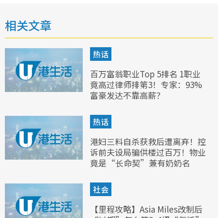
相关文章
热话
百万富翁职业Top 5排名 1职业
竟高过律师排第3！专家：93%
富豪发达不靠高薪？
热话
港妇三料自杀获救后遭离弃！控
诉前夫设局骗供楼过百万！物业
竟是“长命契”兼有奶奶名
社会
【里程攻略】Asia Miles改制后