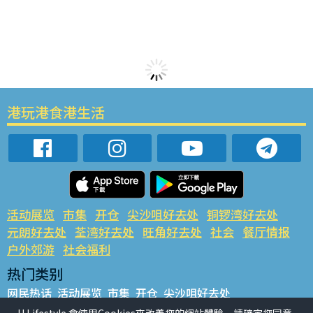
港玩港食港生活
活动展览
市集
开仓
尖沙咀好去处
铜锣湾好去处
元朗好去处
荃湾好去处
旺角好去处
社会
餐厅情报
户外郊游
社会福利
热门类别
网民热话
活动展览
市集
开仓
尖沙咀好去处
铜锣湾好去处
元朗好去处
荃湾好去处
旺角好去处
社会