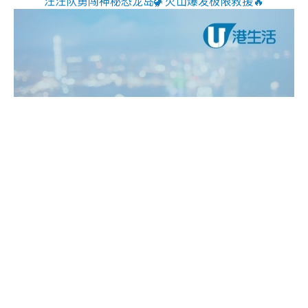
汪汪队勇闯神秘恐龙岛🦖火山爆发极限救援🔥