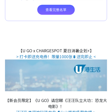
【U GO x CHARGESPOT 夏日消暑企划⚡】
> 打卡即送充电券！限量1000张🔋送完即止 <
【新会员限定】《U GO》请您睇《汪汪队立大功：恐龙大
电影》！