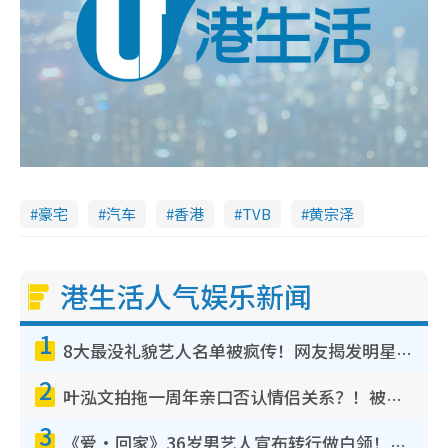
豪宅
汽车
香港
TVB
黄宗泽
港生活人气娱乐新闻
1
8大最没礼貌艺人名单被疯传！网友揭发明星真面目，一致数落这一位是无品天花板？
2
叶泓文拍拖一周年亲口否认情侣关系？！被质疑感情造假竟称GM“普通同事”
3
《爱·回家》36岁男艺人宣布转行做白领！卸下艺人身份回归素人平淡生活