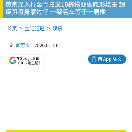
黄宗泽入行至今扫逾10栋物业做隐形楼王 超
级笋盘身家过亿 一架名车等于一层楼
首页
生活话题
娱乐
文:
鄭惠文
2026.01.11
在Google追蹤
用 App 睇文
《UHK 港生活》