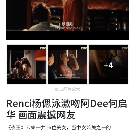
+4
点击图片放大
Renci杨偲泳激吻阿Dee何启
华 画面震撼网友
《夜王》云集一共16位美女，当中女公关之一的