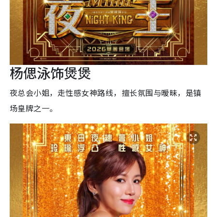
杨偲泳饰煲煲
夜总会小姐，走性感女神路线，擅长氛围与暧昧，是镇
场皇牌之一。