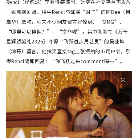
Renci（杨偲泳）罕有性感演出，她更在社交平台再发放
一张震撼剧照。相中Renci与饰演“财子”的阿Dee（何
启华）激吻，引来不少网友留言好惊讶：“OMG”、
“哪里可以排队？”、“拼命喔”。其中刚刚在《万千
星辉颁奖礼2026》夺得“飞跃进步男艺员”的吴业坤
（坤哥）留言，他搞笑直接tag上张振朗的IG用户名，引
得Renci随即回复：“你飞跃过来comment吗~~”。