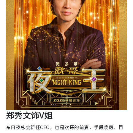
郑秀文饰V姐
东日夜总会新任CEO，也是欢哥的前妻，手段凌厉、目