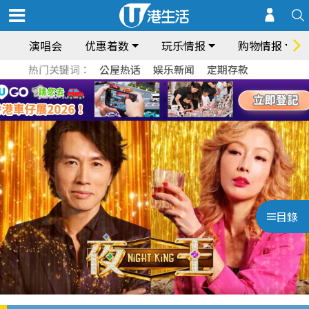
演唱会
优惠着数
玩乐情报
购物情报
热门关键词：
公屋热话
娱乐新闻
定期存款
目錄