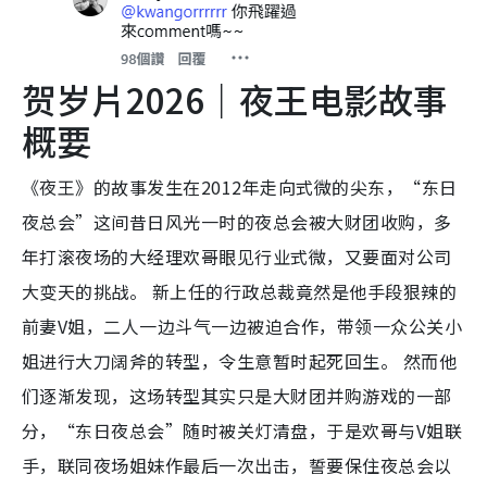
贺岁片2026｜夜王电影故事
概要
《夜王》的故事发生在2012年走向式微的尖东，“东日
夜总会”这间昔日风光一时的夜总会被大财团收购，多
年打滚夜场的大经理欢哥眼见行业式微，又要面对公司
大变天的挑战。 新上任的行政总裁竟然是他手段狠辣的
前妻V姐，二人一边斗气一边被迫合作，带领一众公关小
姐进行大刀阔斧的转型，令生意暂时起死回生。 然而他
们逐渐发现，这场转型其实只是大财团并购游戏的一部
分，“东日夜总会”随时被关灯清盘，于是欢哥与V姐联
手，联同夜场姐妹作最后一次出击，誓要保住夜总会以