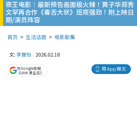
夜王电影︱最新预告画面极火辣！黄子华郑秀
文罕再合作《毒舌大状》班底强劲！附上映日
期/演员阵容
首页
生活话题
电影剧集
文:
李寶怡
2026.02.18
在Google追蹤
用 App 睇文
《UHK 港生活》