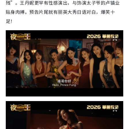
残”。王丹妮更罕有性感演出，与饰演太子爷的卢镇业
贴身肉搏。预告片尾就有丽英大秀日语对白，爆笑十
足！