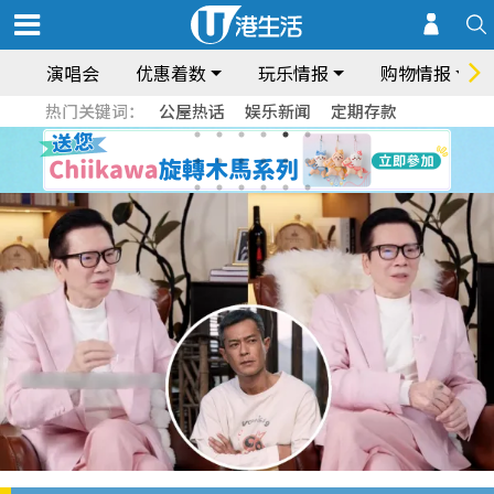
演唱会
优惠着数
玩乐情报
购物情报
热门关键词：
公屋热话
娱乐新闻
定期存款