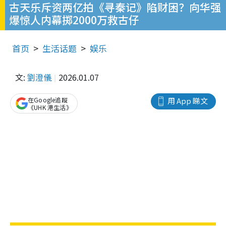
古天乐斥资两亿拍《寻秦记》陷财困？向华强
爆惊人内幕掷2000万救古仔
首页
生活话题
娱乐
文:
劉澄儀
2026.01.07
在Google追蹤
用 App 睇文
《UHK 港生活》