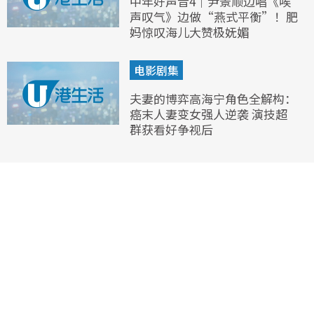
中年好声音4｜尹景顺边唱《唉
声叹气》边做“燕式平衡”！肥
妈惊叹海儿大赞极妩媚
电影剧集
夫妻的博弈高海宁角色全解构：
癌末人妻变女强人逆袭 演技超
群获看好争视后