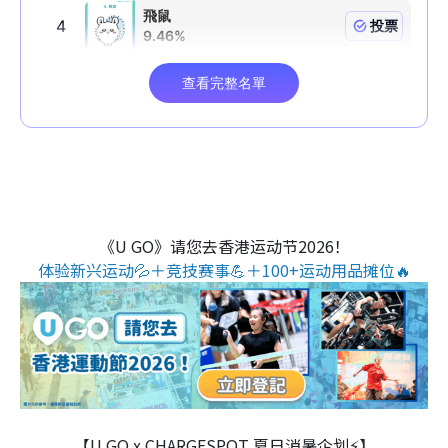
《U GO》请您去香港运动节2026！
体验新兴运动💦＋竞技赛事💪＋100+运动用品摊位🔥
【U GO x CHARGESPOT 夏日消暑企划⚡】