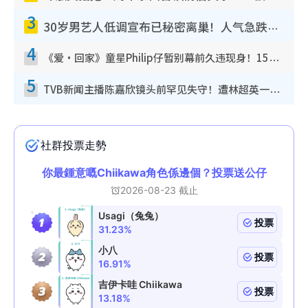
3
30岁男艺人低调宣布已秘密离巢！人气急跌变失踪人口：“这几年过得并不容易”
4
《爱·回家》童星Philip仔暂别幕前久违现身！15岁近况暴风成长长高变帅气少年
5
TVB新闻主播陈嘉欣镜头前罕见失守！遭林超英一句话突袭吓坏当场大笑