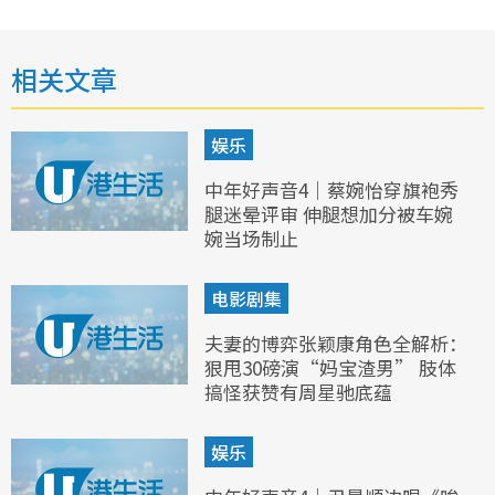
相关文章
娱乐
中年好声音4｜蔡婉怡穿旗袍秀
腿迷晕评审 伸腿想加分被车婉
婉当场制止
电影剧集
夫妻的博弈张颖康角色全解析：
狠甩30磅演“妈宝渣男” 肢体
搞怪获赞有周星驰底蕴
娱乐