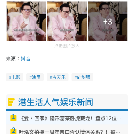
+3
点击图片放大
来源︰
抖音
电影
演员
古天乐
向华强
港生活人气娱乐新闻
1
《爱·回家》隐形富豪卧虎藏龙！盘点12位财气逼人的有钱艺人：这位美女3亿身家不愁做
2
叶泓文拍拖一周年亲口否认情侣关系？！被质疑感情造假竟称GM“普通同事”