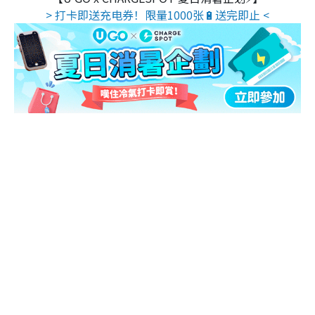
> 打卡即送充电券！限量1000张🔋送完即止 <