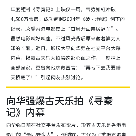
年度钜制《寻秦记》上映仅一周，气势如虹冲破
4,500万票房，成功超越2024年《破·地狱》创下的
纪录，荣登香港电影史上“首周开画票房冠军”。
虽然电影叫好叫座，不过风光背后原来藏着鲜为人
知的辛酸。近日，影坛大亨向华强在社交平台大爆
内幕，揭露古天乐为拍摄这部心血之作，一度押上
全部身家，更曾向他求救直言：“再亏下去我要睡
天桥底了！”引起网友热烈讨论。
向华强爆古天乐拍《寻秦
记》内幕
向华强日前在社交平台发布影片，形容古天乐是香港电
影业的“最后守夜人”。他透露，古仔为了重振香港电