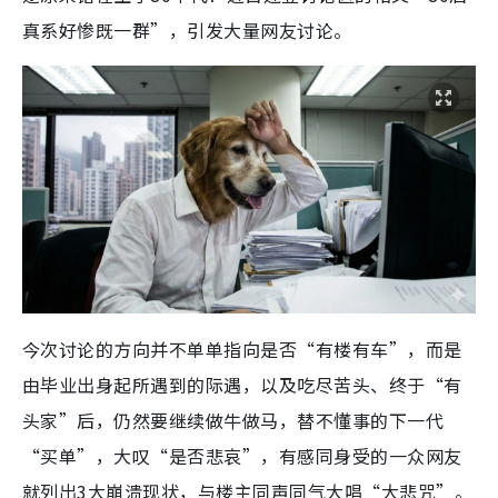
真系好惨既一群”，引发大量网友讨论。
今次讨论的方向并不单单指向是否“有楼有车”，而是
由毕业出身起所遇到的际遇，以及吃尽苦头、终于“有
头家”后，仍然要继续做牛做马，替不懂事的下一代
“买单”，大叹“是否悲哀”，有感同身受的一众网友
就列出3大崩溃现状，与楼主同声同气大唱“大悲咒”。