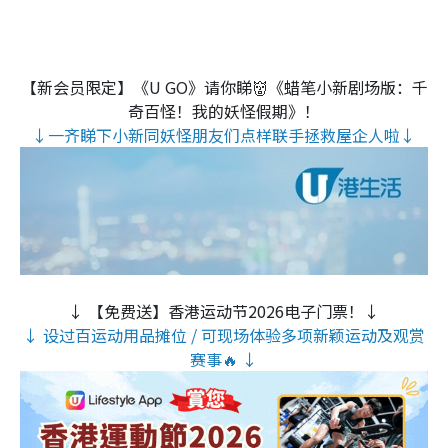
【新会员限定】《U GO》请你睇👹《蜡笔小新剧场版：千
奇百怪！我的妖怪假期》！
↓一齐睇下小新同妖怪朋友们点样联手拯救屋企人啦↓
↓ 【免费送】香港运动节2026电子门票！↓
↓ 设过百运动用品摊位 / 可现场体验多项新颖运动及观赏
赛事🔥 ↓