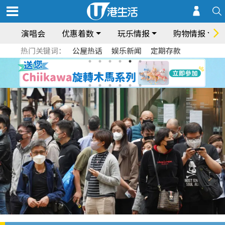
演唱会
优惠着数
玩乐情报
购物情报
热门关键词：
公屋热话
娱乐新闻
定期存款