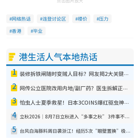
点击图片放大
网络热话
连登讨论区
楼价
压力
香港
毕业
港生活人气本地热话
1
装修拆铁闸随时变贼人目标？网友揭2大关键用途：装新款等于白装？附新旧铁闸分别
2
网传公立医院改用内地/副厂药？医生拆解正副厂分别，揭4类人换药随时出事
3
怕虫人士夏季救星！日本3COINS爆红驱虫神器$45起 1招“全程免触碰”轻松搞定小强
4
立秋2026｜8月7日立秋进入“多事之秋” 3件事不可做！专家教6招开运 清杂物／钱包纳气接好运
5
台风白海豚料周日袭浙江！经历5次“眼壁置换”极罕见 成登陆内地最长途台风