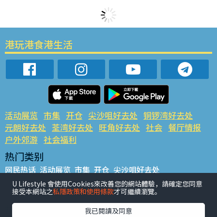
港玩港食港生活
活动展览
市集
开仓
尖沙咀好去处
铜锣湾好去处
元朗好去处
荃湾好去处
旺角好去处
社会
餐厅情报
户外郊游
社会福利
热门类别
网民热话
活动展览
市集
开仓
尖沙咀好去处
铜锣湾好去处
元朗好去处
荃湾好去处
旺角好去处
社会
U Lifestyle 會使用Cookies來改善您的網站體驗，請確定您同意
接受本網站之
私隱政策和使用條款
才可繼續瀏覽。
餐厅情报
户外郊游
热门标签
我已閱讀及同意