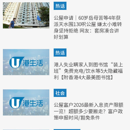
热话
公屋申请｜60岁岳母苦等4年获
派天水围130呎公屋 嫌太小难转
身坚持拒绝 网友：套房凑合讲
好划算
热话
港人失业瞒家人到图书馆“装上
班”免费充电/饮水等5大隐藏福
利【附香港4大最美图书馆】
社会
公屋富户2026最新入息资产限额
一览！超额多少要搬走？富户政
策申报时间/豁免条件