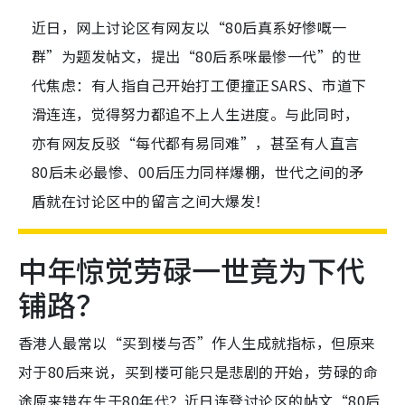
近日，网上讨论区有网友以“80后真系好惨嘅一
群”为题发帖文，提出“80后系咪最惨一代”的世
代焦虑：有人指自己开始打工便撞正SARS、市道下
滑连连，觉得努力都追不上人生进度。与此同时，
亦有网友反驳“每代都有易同难”，甚至有人直言
80后未必最惨、00后压力同样爆棚，世代之间的矛
盾就在讨论区中的留言之间大爆发！
中年惊觉劳碌一世竟为下代
铺路？
香港人最常以“买到楼与否”作人生成就指标，但原来
对于80后来说，买到楼可能只是悲剧的开始，劳碌的命
途原来错在生于80年代？近日连登讨论区的帖文“80后