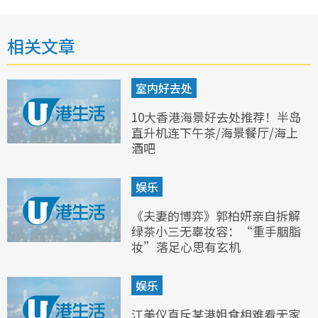
相关文章
室内好去处
10大香港海景好去处推荐！半岛
直升机连下午茶/海景餐厅/海上
酒吧
娱乐
《夫妻的博弈》郭柏妍亲自拆解
绿茶小三无辜妆容：“重手胭脂
妆”落足心思有玄机
娱乐
江美仪直斥某港姐食相难看无家