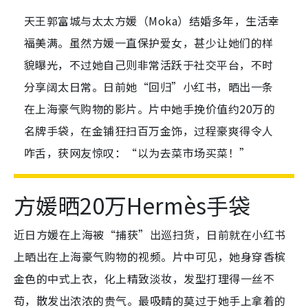
天王郭富城与太太方媛（Moka）结婚多年，生活幸
福美满。虽然方媛一直保护爱女，甚少让她们的样
貌曝光，不过她自己则非常活跃于社交平台，不时
分享阔太日常。日前她“回归”小红书，晒出一条
在上海豪气购物的影片。片中她手挽价值约20万的
名牌手袋，在金铺狂扫百万金饰，过程豪爽得令人
咋舌，获网友惊叹：“以为去菜市场买菜！”
方媛晒20万Hermès手袋
近日方媛在上海被“捕获”出巡扫货，日前就在小红书
上晒出在上海豪气购物的视频。片中可见，她身穿香槟
金色的中式上衣，化上精致淡妆，发型打理得一丝不
苟，散发出浓浓的贵气。最吸睛的莫过于她手上拿着的