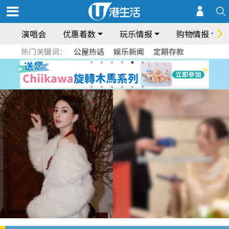
演唱会
优惠着数
玩乐情报
购物情报
热门关键词：
公屋热话
娱乐新闻
定期存款