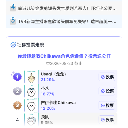
4
简淑儿染金发剪短头发气质判若两人！吓坏老公麦大力都认不出：“你做什么？”
5
TVB新闻主播陈嘉欣镜头前罕见失守！遭林超英一句话突袭吓坏当场大笑