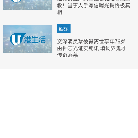
教！当事人手写信曝光揭终极真
相
娱乐
资深演员黎彼得离世享年76岁
由钟志光证实死讯 填词界鬼才
传奇落幕