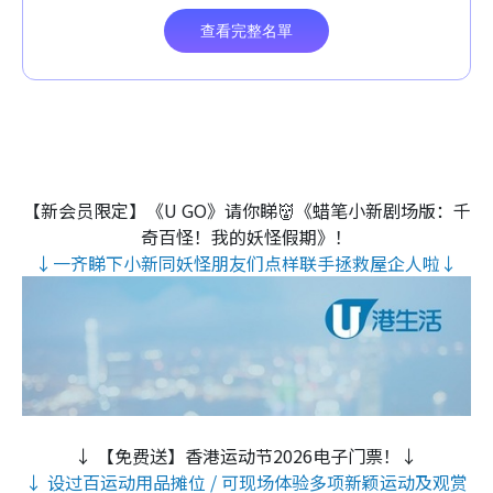
【新会员限定】《U GO》请你睇👹《蜡笔小新剧场版：千
奇百怪！我的妖怪假期》！
↓一齐睇下小新同妖怪朋友们点样联手拯救屋企人啦↓
↓ 【免费送】香港运动节2026电子门票！↓
↓ 设过百运动用品摊位 / 可现场体验多项新颖运动及观赏