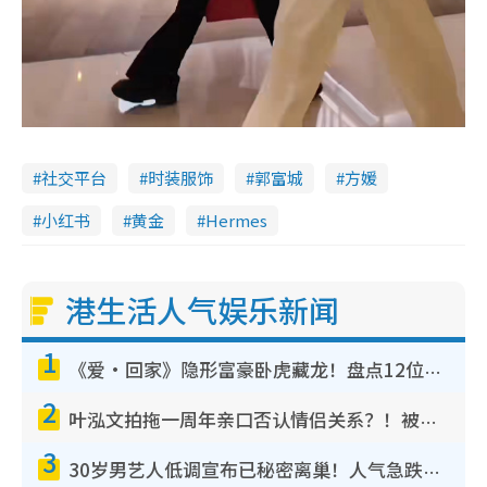
社交平台
时装服饰
郭富城
方媛
小红书
黄金
Hermes
港生活人气娱乐新闻
1
《爱·回家》隐形富豪卧虎藏龙！盘点12位财气逼人的有钱艺人：这位美女3亿身家不愁做
2
叶泓文拍拖一周年亲口否认情侣关系？！被质疑感情造假竟称GM“普通同事”
3
30岁男艺人低调宣布已秘密离巢！人气急跌变失踪人口：“这几年过得并不容易”