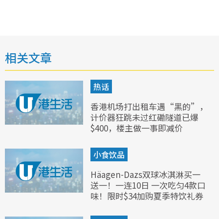
相关文章
热话
香港机场打出租车遇“黑的”，
计价器狂跳未过红磡隧道已爆
$400，楼主做一事即减价
小食饮品
Häagen-Dazs双球冰淇淋买一
送一！一连10日 一次吃匀4款口
味！限时$34加购夏季特饮礼券