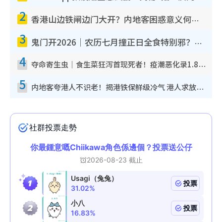
2
香港山边铁闸边门大开？内地客困惑意义何在！网友神回复：这种叫法理性防御
3
鬼门开2026｜农历七月撞正日全食特别邪？专家警告切忌做一事！揭4大禁忌+2招保平安
4
夺命寄生虫｜食生菜狂泻首现死者！疫潮恶化录1.8万宗病例 揭洗菜3大谬误
5
内地客夸港人不识老！揭港铁保鲜级冷气 港人求放过：别投诉