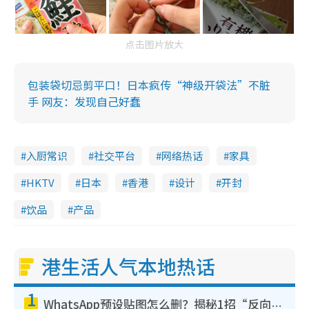
点击图片放大
包装袋切忌剪平口！日本疯传“神级开袋法”不脏
手 网友：发现自己好蠢
入厨常识
社交平台
网络热话
家具
HKTV
日本
香港
设计
开封
饮品
产品
港生活人气本地热话
1
WhatsApp预设贴图怎么删？揭秘1招“反向操作”还原简洁界面 附3步实测教程