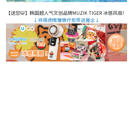
【送您🐯】韩国超人气文创品牌MUZIK TIGER 冰感风扇！
↓将萌虎嘅慵懒疗愈带返屋企↓