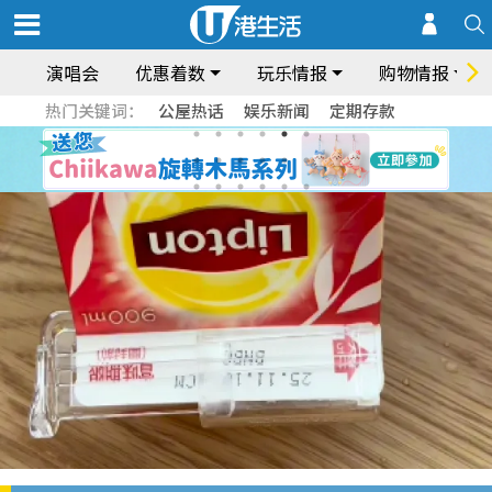
演唱会
优惠着数
玩乐情报
购物情报
热门关键词：
公屋热话
娱乐新闻
定期存款