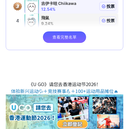
《U GO》请您去香港运动节2026！
体验新兴运动💦＋竞技赛事💪＋100+运动用品摊位🔥