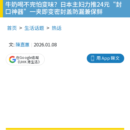
牛奶喝不完怕变味？日本主妇力推24元“封
口神器”一夹即变密封盖防漏兼保鲜
首页
生活话题
热话
文:
陳嘉蕙
2026.01.08
在Google追蹤
用 App 睇文
《UHK 港生活》